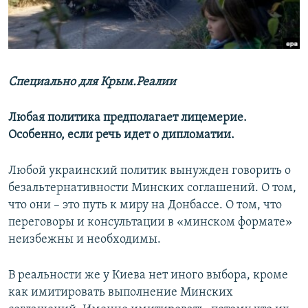
ПРИСОЕДИНЯЙТЕСЬ!
ПОБЕДИТЕЛЕЙ НЕ СУДЯТ?
КРЫМ.НЕПОКОРЕННЫЙ
ELIFBE
Специально для Крым.Реалии
УКРАИНСКАЯ ПРОБЛЕМА КРЫМА
Все сайты RFE/RL
Любая политика предполагает лицемерие.
Особенно, если речь идет о дипломатии.
Любой украинский политик вынужден говорить о
безальтернативности Минских соглашений. О том,
что они – это путь к миру на Донбассе. О том, что
переговоры и консультации в «минском формате»
неизбежны и необходимы.
В реальности же у Киева нет иного выбора, кроме
как имитировать выполнение Минских