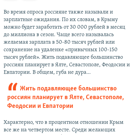
е
е
д
д
Во время опроса россияне также называли и
ы
у
зарплатные ожидания. По их словам, в Крыму
д
ю
можно будет заработать от 30 000 рублей в месяц
у
щ
до миллиона в сезон. Чаще всего называлась
щ
и
желаемая зарплата в 50-80 тысяч рублей или
и
й
сохранение на удаленке «привычных 100-150
й
с
тысяч рублей». Жить подавляющее большинство
с
л
россиян планирует в Ялте, Севастополе, Феодосии и
л
а
Евпатории. В общем, губа не дура…
а
й
й
д
Жить подавляющее большинство
д
россиян планирует в Ялте, Севастополе,
Феодосии и Евпатории
Характерно, что в процентном отношении Крым
все же на четвертом месте. Среди желающих