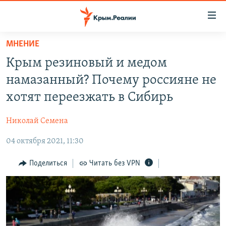
Доступность
ссылки
Вернуться
МНЕНИЕ
к
НОВОСТИ
Крым резиновый и медом
основному
СПЕЦПРОЕКТЫ
содержанию
намазанный? Почему россияне не
ВОДА
Вернутся
ГРУЗ 200
хотят переезжать в Сибирь
к
ИСТОРИЯ
КАРТА ВОЕННЫХ ОБЪЕКТОВ КРЫМА
главной
Николай Семена
ЕЩЕ
11 ЛЕТ ОККУПАЦИИ КРЫМА. 11 ИСТОРИЙ СОПРОТИВЛЕНИЯ
навигации
Вернутся
04 октября 2021, 11:30
РАДІО СВОБОДА
ИНТЕРАКТИВ
к
КАК ОБОЙТИ БЛОКИРОВКУ
ИНФОГРАФИКА
Поделиться
Читать без VPN
поиску
ТЕЛЕПРОЕКТ КРЫМ.РЕАЛИИ
Українською
СОВЕТЫ ПРАВОЗАЩИТНИКОВ
Qırımtatar
ПРОПАВШИЕ БЕЗ ВЕСТИ