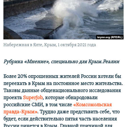
ПРИСОЕДИНЯЙТЕСЬ!
ПОБЕДИТЕЛЕЙ НЕ СУДЯТ?
КРЫМ.НЕПОКОРЕННЫЙ
ELIFBE
УКРАИНСКАЯ ПРОБЛЕМА КРЫМА
Все сайты RFE/RL
Набережная в Ялте, Крым, 1 октября 2021 года
Рубрика «Мнение», специально для Крым.Реалии
Более 20% опрошенных жителей России хотели бы
переехать в Крым на постоянное место жительства.
Таковы данные общенационального исследования
проекта
SuperJob
, которые обнародовали
российские СМИ, в том числе
«Комсомольская
правда-Крым»
. Трудно даже представить себе, что
будет, если действительно пятая часть населения
России ринется в Крым. Главной причиной для