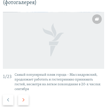
(фотогалерея)
Самый популярный пляж города – Массандровский,
1/23
продолжает работать и гостеприимно принимать
гостей, несмотря на легкое похолодание в 20-х числах
сентября
П
С
р
л