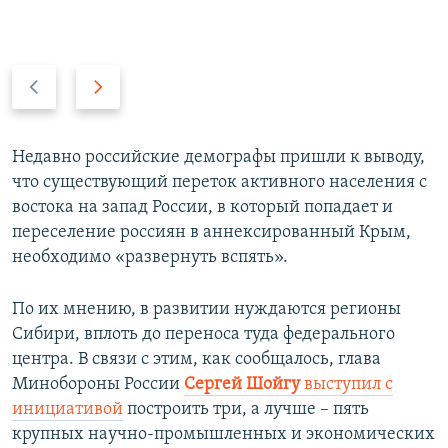
П
С
р
л
е
е
д
д
Недавно российские демографы пришли к выводу,
ы
у
что существующий переток активного населения с
д
ю
востока на запад России, в который попадает и
у
щ
переселение россиян в аннексированный Крым,
щ
и
необходимо «развернуть вспять».
и
й
й
с
По их мнению, в развитии нуждаются регионы
с
л
Сибири, вплоть до переноса туда федерального
л
а
центра. В связи с этим, как сообщалось, глава
а
й
Минобороны России
Сергей Шойгу
выступил с
й
д
инициативой
построить три, а лучше – пять
д
крупных научно-промышленных и экономических