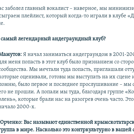
ас заболел главный вокалист – наверное, мы минимиз
сыграем плейлист, который когда-то играли в клубе «
е.
 самый легендарный андеграундный клуб?
Мамутов:
Я начал заниматься андеграундом в 2001-200
для меня попасть в этот клуб было признанием со стор
сообщества. Мы мечтали туда попасть, приглашали отт
которые оценивали, готовы мы выступать на их сцене и
помню, было первое и последнее прослушивание – мы 
его не прошли. А попали мы туда, благодаря группе «
олень», которые брали нас на разогрев очень часто. Э
начало 2000-х.
Юрченко: Вас называют единственной крымскотатарск
группа в мире. Насколько это контркультурно в вашей 