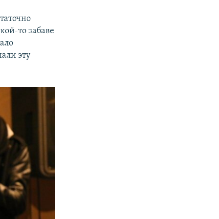
статочно
кой-то забаве
тало
али эту