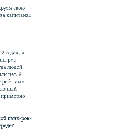
ируем свою
Два капитана»
2 годах, и
оны рок-
уда людей,
ли нет. Я
с ребятами
Кожаный
то примерно
ой панк-рок-
среде?