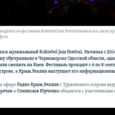
ughters на фестивале Koktebel Jazz Festival вывела на сцену 
фото
лся музыкальный Koktebel Jazz Festival. Начиная с 2014
у обустраивали в Черноморске Одесской области, одна
ли сменить на Киев. Фестиваль проходит с 6 по 8 сент
строве, а Крым.Реалии выступают его информационн
м эфире
Радио Крым.Реалии
с Труханового острова ве
кречая
и
Станислав Юрченко
общаются с участниками 