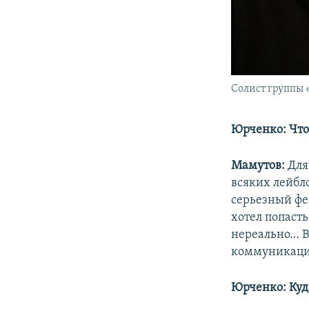
Солист группы
Юрченко: Что 
Мамутов:
Для
всяких лейбло
серьезный фес
хотел попасть
нереально… Во
коммуникаци
Юрченко: Куд