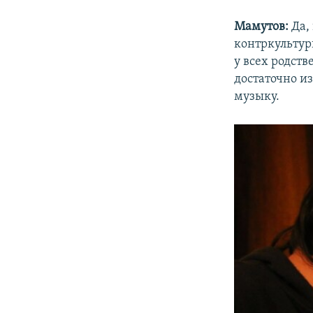
Мамутов:
Да,
контркультур
у всех родств
достаточно и
музыку.