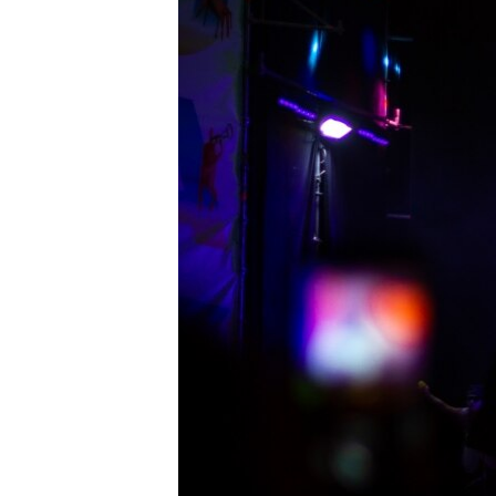
ПОБЕДИТЕЛЕЙ НЕ СУДЯТ?
КРЫМ.НЕПОКОРЕННЫЙ
ELIFBE
УКРАИНСКАЯ ПРОБЛЕМА КРЫМА