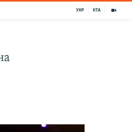
УКР
КТА
на