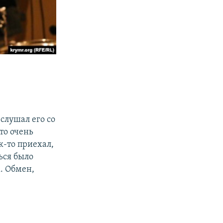
слушал его со
это очень
к-то приехал,
ться было
х. Обмен,