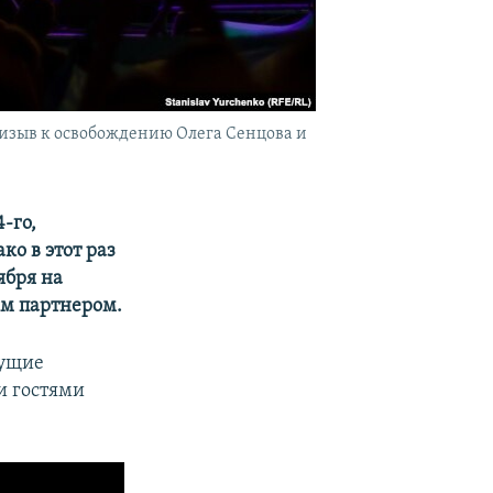
призыв к освобождению Олега Сенцова и
-го,
ко в этот раз
ября на
ым партнером.
дущие
и гостями