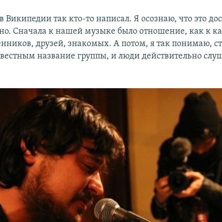
 в Википедии так кто-то написал. Я осознаю, что это до
но. Сначала к нашей музыке было отношение, как к ка
енников, друзей, знакомых. А потом, я так понимаю, с
звестным название группы, и люди действительно слуш