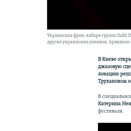
Украинская фрик-кабаре группа Dakh Da
других украинских узников. Архивное 
В Киеве откры
джазовую сцен
локацию реши
Трухановом о
В специально
Катерина Не
фестиваля.