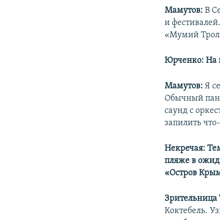
Мамутов:
В С
и фестивалей
«Мумий Тролл
Юрченко: На к
Мамутов:
Я с
Обычный панк
саунд с оркес
запилить что-
Некречая: Те
пляже в ожид
«Остров Крым
Зрительница 
Коктебель. Уз