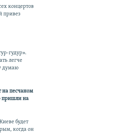
сех концертов
й привез
тур-гудур».
ать легче
му думаю
т на песчаном
о пришли на
 Киеве будет
Крым, когда он