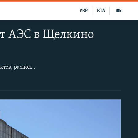
УКР
КТА
ит АЭС в Щелкино
 АЭС были вложены сотни миллионов советских рублей.