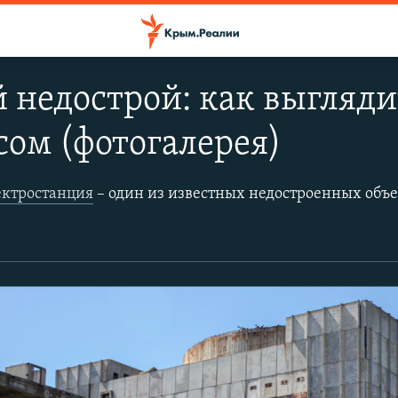
 недострой: как выгляд
сом (фотогалерея)
ектростанция
– один из известных недостроенных объектов, расположенный вблизи города Щелкино на Керченском полуострове. В восьмидесятых годах прошлого столетия на постройку Щелкинской