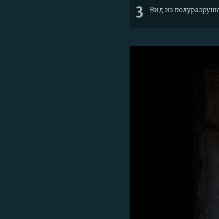
3
Вид из полуразруш