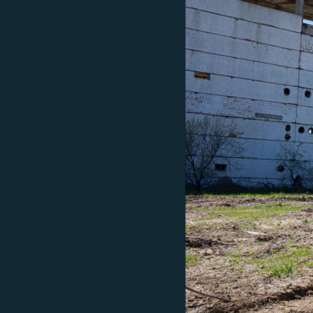
ПОБЕДИТЕЛЕЙ НЕ СУДЯТ?
КРЫМ.НЕПОКОРЕННЫЙ
ELIFBE
УКРАИНСКАЯ ПРОБЛЕМА КРЫМА