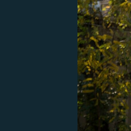
ПОБЕДИТЕЛЕЙ НЕ СУДЯТ?
КРЫМ.НЕПОКОРЕННЫЙ
ELIFBE
УКРАИНСКАЯ ПРОБЛЕМА КРЫМА