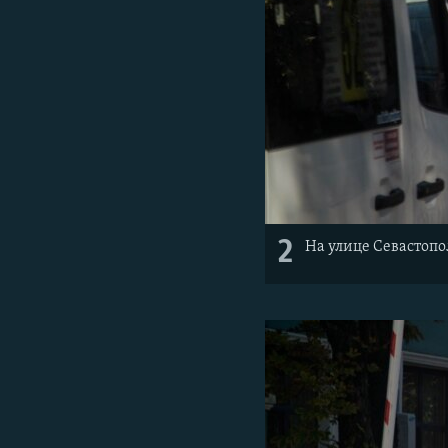
2
На улице Севастопо