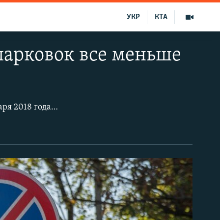
УКР
КТА
парковок все меньше
В центре Симферополя оставить автомобиль практически невозможно. С января 2018 года российские власти города запретили стоянку транспортных средств на ряде центральных улиц крымской столицы. Теперь там повсюду знаки «стоянка и остановка запрещена» и «работает эвакуатор».