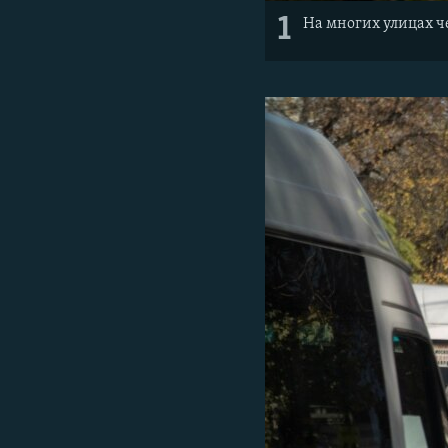
1
На многих улицах ч