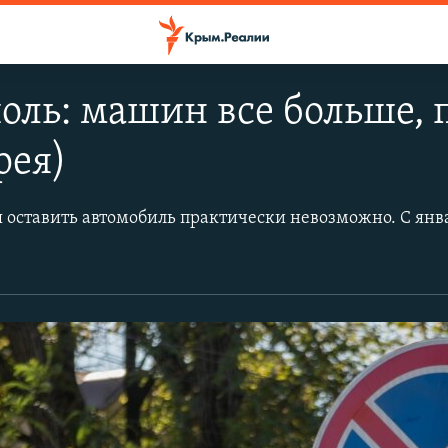
ль: машин все больше, 
рея)