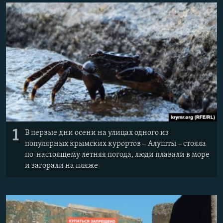
ПРИСОЕДИНЯЙТЕСЬ!
ПОБЕДИТЕЛЕЙ НЕ СУДЯТ?
КРЫМ.НЕПОКОРЕННЫЙ
ELIFBE
УКРАИНСКАЯ ПРОБЛЕМА КРЫМА
Все сайты RFE/RL
1
В первые дни осени на улицах одного из
популярных крымских курортов ‒ Алушты ‒ стояла
по-настоящему летняя погода, люди плавали в море
и загорали на пляже