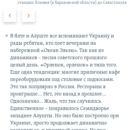
станции Лозовая (в Харьковской области) до Севастополя
П
С
р
л
е
е
д
д
В Ялте и Алуште все вспоминают Украину и
ы
у
рады ребятам, кто поет вечерами на
д
ю
набережной «Океан Эльзы». Так как из
у
щ
динамиков – песни советского прошлого
щ
и
целый день. «Орленок, орленок» и типа того.
и
й
Еще одна тенденция: многие приличные кафе
й
с
переоборудовали под столовые с подносами.
с
л
Это так популярно в России. Рестораны в
л
а
проигрыше... Нет, это назад в прошлое...
а
й
Однозначно... Жаль, что так случилось.
й
д
Единственное – понравилось Семидворье
д
западнее Алушты. Но оно было построено при
Украине, просто продолжает динамично