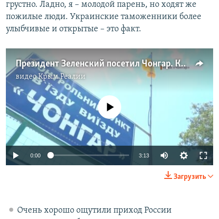
грустно. Ладно, я – молодой парень, но ходят же
пожилые люди. Украинские таможенники более
улыбчивые и открытые – это факт.
Президент Зеленский посетил Чонгар. Как это было (видео)
видео
Крым.Реалии
No media source currently available
0:00
3:13
Загрузить
Очень хорошо ощутили приход России