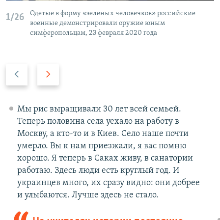
Одетые в форму «зеленых человечков» российские
1/26
военные демонстрировали оружие юным
симферопольцам, 23 февраля 2020 года
П
С
р
л
е
е
д
д
Мы рис выращивали 30 лет всей семьей.
ы
у
Теперь половина села уехало на работу в
д
ю
Москву, а кто-то и в Киев. Село наше почти
у
щ
умерло. Вы к нам приезжали, я вас помню
щ
и
хорошо. Я теперь в Саках живу, в санатории
и
й
работаю. Здесь люди есть круглый год. И
й
с
украинцев много, их сразу видно: они добрее
с
л
и улыбаются. Лучше здесь не стало.
л
а
а
й