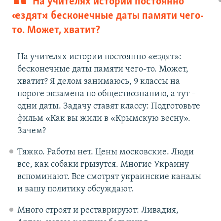
На учителях истории постоянно
й
д
«ездят»: бесконечные даты памяти чего-
д
то. Может, хватит?
На учителях истории постоянно «ездят»:
бесконечные даты памяти чего-то. Может,
хватит? Я делом занимаюсь, 9 классы на
пороге экзамена по обществознанию, а тут –
одни даты. Задачу ставят классу: Подготовьте
фильм «Как вы жили в «Крымскую весну».
Зачем?
Тяжко. Работы нет. Цены московские. Люди
все, как собаки грызутся. Многие Украину
вспоминают. Все смотрят украинские каналы
и вашу политику обсуждают.
Много строят и реставрируют: Ливадия,