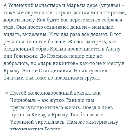
у
щ
А Успенский монастырь и Марьям дере (ущелье) –
щ
и
тоже все перекопали. Строят здания монастырские,
и
й
дороги внизу. Как будто Бог переселяться собрался
й
с
туда. Они просто осваивают деньги – немалые,
с
л
видать, выделены. И по два раза все делают. В тот
л
а
регион я ни ногой больше. Жалко смотреть, как
а
й
бледнеющий образ Крыма превращается в Анапу
й
д
или Геленжик. До Красных пещер еще не
д
добрались, но «парк викингов» как-то не к месту в
Крыму. Это же Скандинавия. Но их гуляния с
флагами там тоже по праздникам грузят.
Пустой железнодорожный вокзал, как
Чернобыль – аж жутко. Раньше там
круглосуточно кишела жизнь. Поезд в Киев
нужен и Киеву, и Крыму. Так бы связь с
Украиной укреплялась. Нам же альтернативу
втюхивают из России.