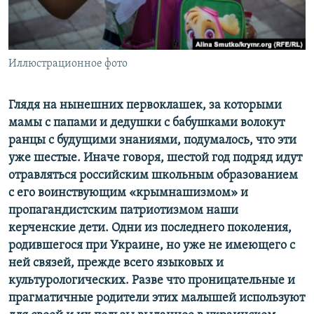
ПРИСОЕДИНЯЙТЕСЬ!
ПОБЕДИТЕЛЕЙ НЕ СУДЯТ?
КРЫМ.НЕПОКОРЕННЫЙ
ELIFBE
Иллюстрационное фото
УКРАИНСКАЯ ПРОБЛЕМА КРЫМА
Глядя на нынешних первоклашек, за которыми
Все сайты RFE/RL
мамы с папами и дедушки с бабушками волокут
ранцы с будущими знаниями, подумалось, что эти
уже шестые. Иначе говоря, шестой год подряд идут
отравляться российским школьным образованием
с его воинствующим «​крымнашизмом»​ и
пропагандистским патриотизмом наши
керченские дети. Одни из последнего поколения,
родившегося при Украине, но уже не имеющего с
ней связей, прежде всего языковых и
культурологических. Разве что проницательные и
прагматичные родители этих малышей используют