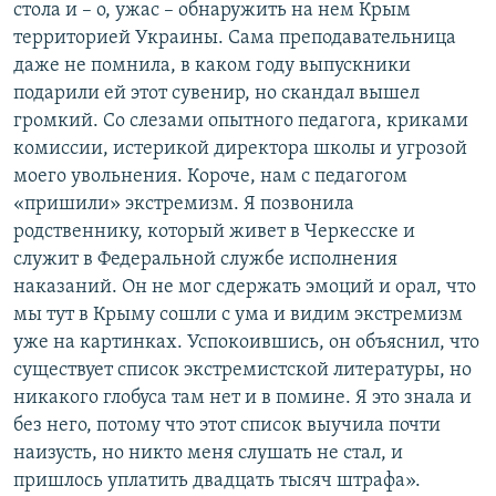
стола и – о, ужас – обнаружить на нем Крым
территорией Украины. Сама преподавательница
даже не помнила, в каком году выпускники
подарили ей этот сувенир, но скандал вышел
громкий. Со слезами опытного педагога, криками
комиссии, истерикой директора школы и угрозой
моего увольнения. Короче, нам с педагогом
«пришили» экстремизм. Я позвонила
родственнику, который живет в Черкесске и
служит в Федеральной службе исполнения
наказаний. Он не мог сдержать эмоций и орал, что
мы тут в Крыму сошли с ума и видим экстремизм
уже на картинках. Успокоившись, он объяснил, что
существует список экстремистской литературы, но
никакого глобуса там нет и в помине. Я это знала и
без него, потому что этот список выучила почти
наизусть, но никто меня слушать не стал, и
пришлось уплатить двадцать тысяч штрафа».