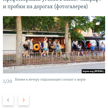
и пробки на дорогах (фотогалерея)
Ближе к вечеру отдыхающие спешат к морю
1/20
П
С
р
л