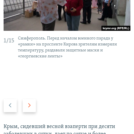
Симферополь. Перед началом военного парада у
1/15
«рамки» на проспекте Кирова зрителям измеряли
температуру, раздавали защитные маски и
«георгиевские ленты»
П
С
р
л
е
е
д
д
Крым, сидевший весной взаперти при десяти
ы
у