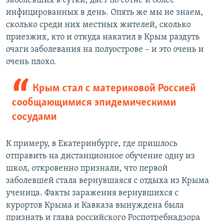
заболевших в сутки, дает по сотне и более
д
ю
инфицированных в день. Опять же мы не знаем,
у
щ
сколько среди них местных жителей, сколько
щ
и
приезжих, кто и откуда накатил в Крым раздуть
и
й
очаги заболевания на полуострове – и это очень и
й
с
очень плохо.
с
л
л
а
Крым стал с материковой Россией
а
й
сообщающимися эпидемическими
й
д
сосудами
д
К примеру, в Екатеринбурге, где пришлось
отправить на дистанционное обучение одну из
школ, откровенно признали, что первой
заболевшей стала вернувшаяся с отдыха из Крыма
ученица. Факты заражения вернувшихся с
курортов Крыма и Кавказа вынуждена была
признать и глава российского Роспотребнадзора