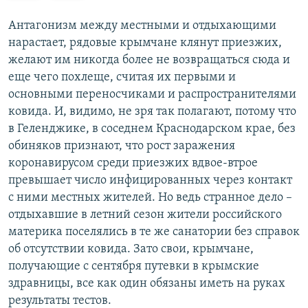
е
е
д
д
Антагонизм между местными и отдыхающими
ы
у
нарастает, рядовые крымчане клянут приезжих,
д
ю
желают им никогда более не возвращаться сюда и
у
щ
еще чего похлеще, считая их первыми и
щ
и
основными переносчиками и распространителями
и
й
ковида. И, видимо, не зря так полагают, потому что
й
с
в Геленджике, в соседнем Краснодарском крае, без
с
л
обиняков признают, что рост заражения
л
а
коронавирусом среди приезжих вдвое-втрое
а
й
превышает число инфицированных через контакт
й
д
с ними местных жителей. Но ведь странное дело –
д
отдыхавшие в летний сезон жители российского
материка поселялись в те же санатории без справок
об отсутствии ковида. Зато свои, крымчане,
получающие с сентября путевки в крымские
здравницы, все как один обязаны иметь на руках
результаты тестов.