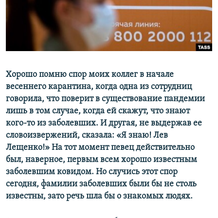
ПРИСОЕДИНЯЙТЕСЬ!
ПОБЕДИТЕЛЕЙ НЕ СУДЯТ?
КРЫМ.НЕПОКОРЕННЫЙ
ELIFBE
УКРАИНСКАЯ ПРОБЛЕМА КРЫМА
Все сайты RFE/RL
Хорошо помню спор моих коллег в начале
весеннего карантина, когда одна из сотрудниц
говорила, что поверит в существование пандемии
лишь в том случае, когда ей скажут, что знают
кого-то из заболевших. И другая, не выдержав ее
словоизвержений, сказала: «Я знаю! Лев
Лещенко!» На тот момент певец действительно
был, наверное, первым всем хорошо известным
заболевшим ковидом. Но случись этот спор
сегодня, фамилии заболевших были бы не столь
известны, зато речь шла бы о знакомых людях.