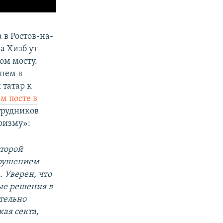
 в Ростов-на-
а Хизб ут-
ом мосту.
енем в
татар к
ем посте в
трудников
ризму»:
оторой
арушением
. Уверен, что
ые решения в
тельно
кая секта,