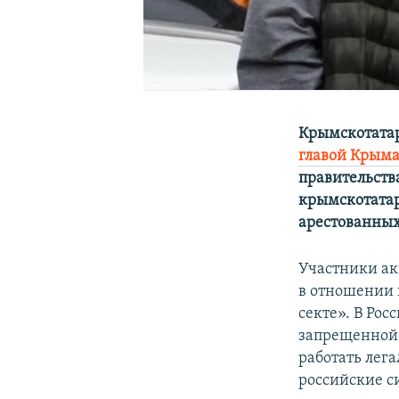
Крымскотата
главой Крым
правительств
крымскотатар
арестованных
Участники ак
в отношении 
секте». В Рос
запрещенной,
работать лег
российские с