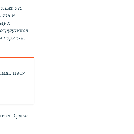
опыт, это
 так и
му и
сотрудников
и порядка,
омят нас»
ством Крыма