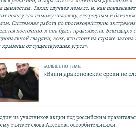
ся религией, и обратиться к истинным духовным и
 ценностям. Таких случаев немало, и, как показывает 
ит пользу как самому человеку, его родным и близким,
елом. Системная работа по противодействию экстремиз
едется постоянно, и она будет продолжена. Благодарю 
иональной гвардии, всех, кто стоит на страже закона 
 крымчан от существующих угроз».
БОЛЬШЕ ПО ТЕМЕ:
«Ваши драконовские сроки не сл
 один из участников акции под российским правитель
чему считает слова Аксенова оскорбительными: