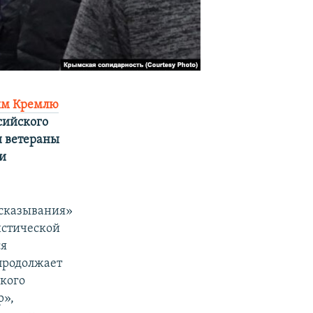
ным Кремлю
ссийского
и ветераны
и
ысказывания»
истической
ся
продолжает
 кого
р»,