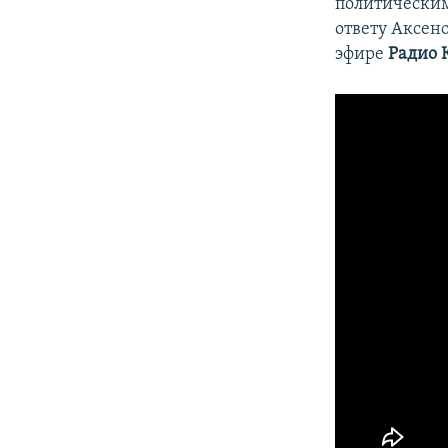
политическим
ответу Аксено
эфире
Радио 