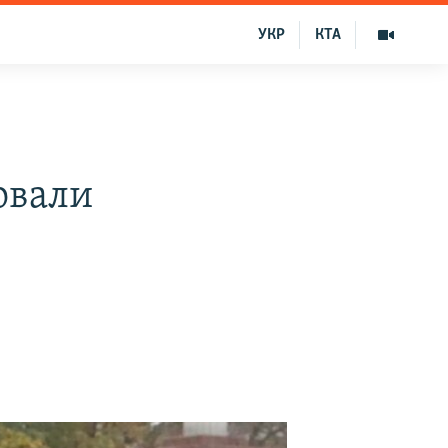
УКР
КТА
овали