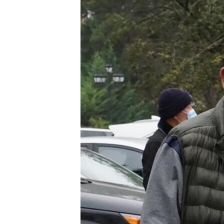
ПОБЕДИТЕЛЕЙ НЕ СУДЯТ?
КРЫМ.НЕПОКОРЕННЫЙ
ELIFBE
УКРАИНСКАЯ ПРОБЛЕМА КРЫМА