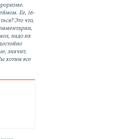
рроризме.
ймом. Ее, 16-
ься? Это что,
комментарии,
мол, надо их
едостойно
е, значит,
ы хотим все