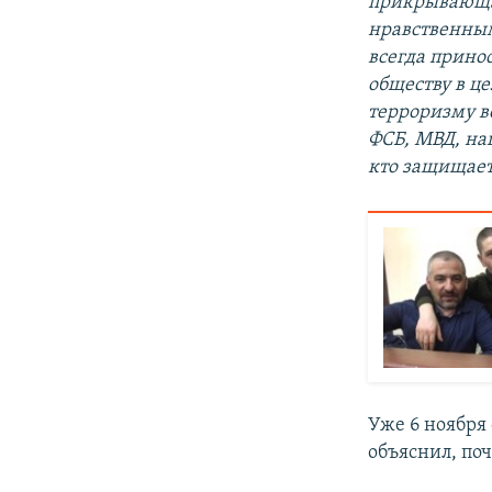
прикрывающая
нравственным
всегда принос
обществу в ц
терроризму в
ФСБ, МВД, нац
кто защищает
Уже 6 ноября
объяснил, по