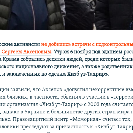
рские активисты
не добились встречи с подконтроль
а Сергеем Аксеновым
. Утром 6 ноября под зданием ро
а Крыма собрались десятки людей, среди которых был
ского национального движения, а также родственник
 и заключенных по «делам Хизб ут-Тахрир».
ции заявили, что Аксенов «допустил некорректные в
их близких, в частности, обвинил в участии в «террор
сии организация «Хизб ут-Тахрир» с 2003 года считает
 однако в Украине и большинстве других стран мира 
ально. Правозащитный центр «Мемориал» считает тех,
иловики преследуют за причастность к «Хизб ут-Тахри