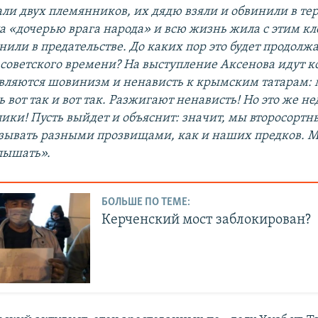
али двух племянников, их дядю взяли и обвинили в те
а «дочерью врага народа» и всю жизнь жила с этим кле
или в предательстве. До каких пор это будет продолжат
советского времени? На выступление Аксенова идут 
являются шовинизм и ненависть к крымским татарам: 
ь вот так и вот так. Разжигают ненависть! Но это же н
ики! Пусть выйдет и объяснит: значит, мы второсортны
зывать разными прозвищами, как и наших предков. М
слышать».
БОЛЬШЕ ПО ТЕМЕ:
Керченский мост заблокирован?