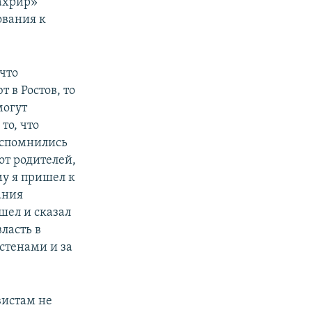
Тахрир»
ования к
 что
 в Ростов, то
могут
то, что
 Вспомнились
от родителей,
му я пришел к
ания
шел и сказал
власть в
 стенами и за
вистам не