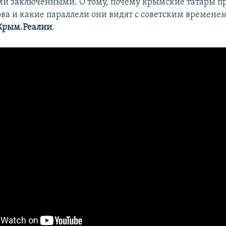
и заключенными. О тому, почему крымские татары п
ва и какие параллели они видят с советским временем
Крым.Реалии
.