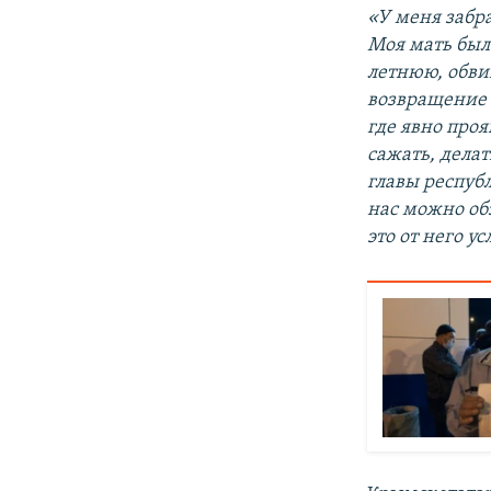
«У меня забр
Моя мать был
летнюю, обвин
возвращение 
где явно про
сажать, делат
главы республ
нас можно об
это от него у