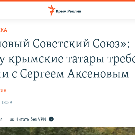
ЕКА
новый Советский Союз»:
у крымские татары треб
чи с Сергеем Аксеновым
шин
 18:59
ся
Читать без VPN