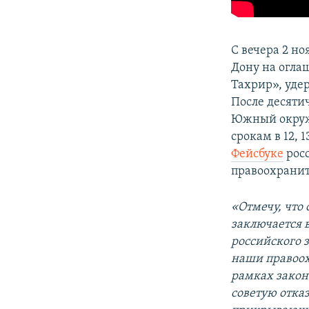
С вечера 2 но
Дону на огла
Тахрир», уде
После десяти
Южный окружн
срокам в 12, 
Фейсбуке
росс
правоохранит
«Отмечу, что
заключается 
российского з
наши правоох
рамках закон
советую отказ