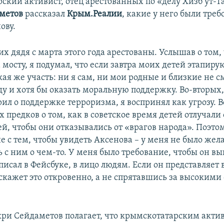
ский активист, отец арестованных по «делу Хизб ут-
метов
рассказал
Крым.Реалии
, какие у него были треб
ову.
их дядя с марта этого года арестованы. Услышав о том,
мосту, я подумал, что если завтра моих детей этапируют
ая же участь: ни я сам, ни мои родные и близкие не с
ду и хотя бы оказать моральную поддержку. Во-вторых, 
рил о поддержке терроризма, я воспринял как угрозу.
 предков о том, как в советское время детей отлучали 
ей, чтобы они отказывались от «врагов народа». Поэто
е с тем, чтобы увидеть Аксенова – у меня не было жел
 с ним о чем-то. У меня было требование, чтобы он вы
аписал в Фейсбуке, в лицо людям. Если он представляет 
скажет это откровенно, а не спрятавшись за высокими
ри Сейдаметов полагает, что крымскотатарским акти