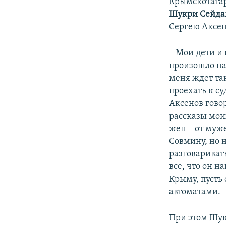
Крымскотатар
Шукри Сейда
Сергею Аксен
– Мои дети и 
произошло на 
меня ждет так
проехать к су
Аксенов гово
рассказы моих
жен – от муж
Совмину, но н
разговаривать
все, что он н
Крыму, пусть 
автоматами.
При этом Шук