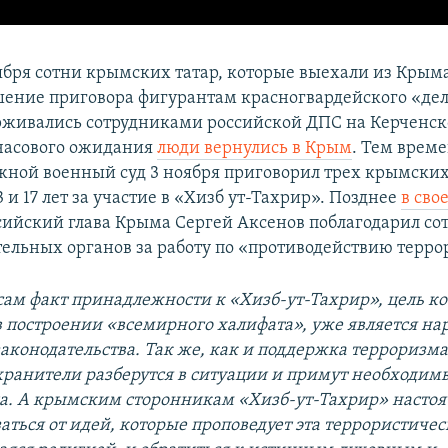
ября сотни крымских татар, которые выехали из Крыма
шение приговора фигурантам красногвардейского «дел
рживались сотрудниками российской ДПС на Керченск
часового ожидания
люди вернулись в Крым
. Тем врем
ой военный суд 3 ноября приговорил трех крымских 
13 и 17 лет за участие в «Хизб ут-Тахрир». Позднее
в сво
ийский глава Крыма Сергей Аксенов поблагодарил со
ельных органов за работу по «противодействию терро
 сам факт принадлежности к «Хизб-ут-Тахрир», цель к
в построении «всемирного халифата», уже является н
аконодательства. Так же, как и поддержка терроризма
ранители разберутся в ситуации и примут необходим
а. А крымским сторонникам «Хизб-ут-Тахрир» настоя
аться от идей, которые проповедует эта террористичес