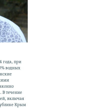
 года, при
80% водных
инские
скими
законно
 В течение
тей, включая
публике Крым