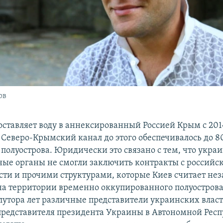
ов
оставляет воду в аннексированный Россией Крым с 2014
з Северо-Крымский канал до этого обеспечивалось до 
 полуострова. Юридически это связано с тем, что укра
ные органы не смогли заключить контракты с россий
сти и прочими структурами, которые Киев считает не
а территории временно оккупированного полуострова.
лутора лет различные представители украинских влас
представителя президента Украины в Автономной Рес