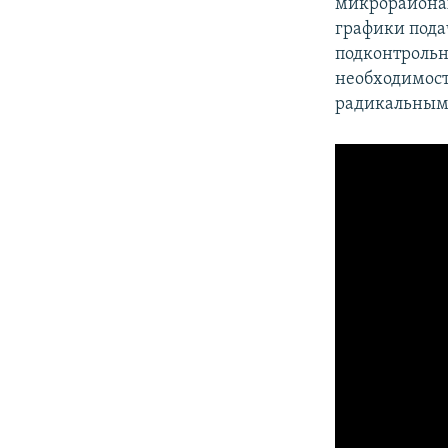
микрорайонах
графики под
подконтрольн
необходимости
радикальным 