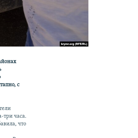
айонах
ь
о
тапно, с
тели
а-три часа.
авила, что