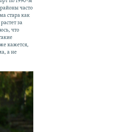
орт по 1990-м
 районы часто
ма стара как
растет за
юсь, что
такие
же кажется,
а, а не