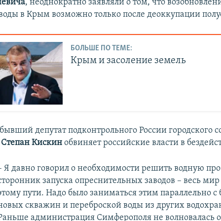
невича
, неоднократно заявляли о том, что возобновлен
воды в Крым возможно только после деоккупации полу
БОЛЬШЕ ПО ТЕМЕ:
Крым и засоление земель
 бывший депутат подконтрольного России городского с
я
Степан Кискин
обвиняет российские власти в бездейс
– Я давно говорил о необходимости решить водную про
сторонник запуска опреснительных заводов – весь мир
этому пути. Надо было заниматься этим параллельно с
новых скважин и переброской воды из других водохр
Раньше администрация Симферополя не волновалась об