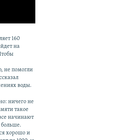
ляет 160
ейдет на
Чтобы
, не помогли
ссказал
чениях воды.
но: ничего не
амяти такое
 все начинают
 больше.
ся хорошо и