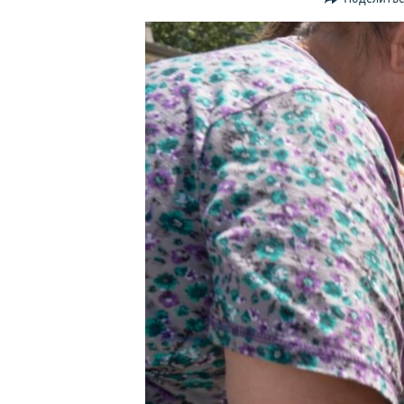
ПОБЕДИТЕЛЕЙ НЕ СУДЯТ?
КРЫМ.НЕПОКОРЕННЫЙ
ELIFBE
УКРАИНСКАЯ ПРОБЛЕМА КРЫМА