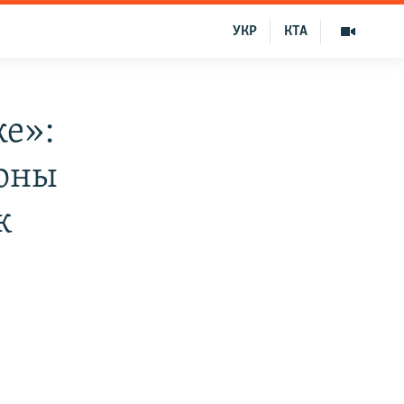
УКР
КТА
же»:
йоны
к