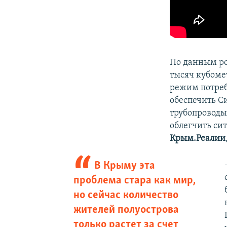
По данным ро
тысяч кубомет
режим потреб
обеспечить С
трубопроводы
облегчить си
Крым.Реалии
В Крыму эта
проблема стара как мир,
но сейчас количество
жителей полуострова
только растет за счет