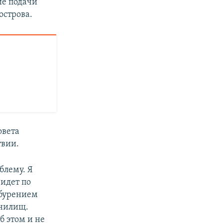
ие подачи
острова.
овета
твии.
блему. Я
 идет по
 бурением
анилищ.
 этом и не