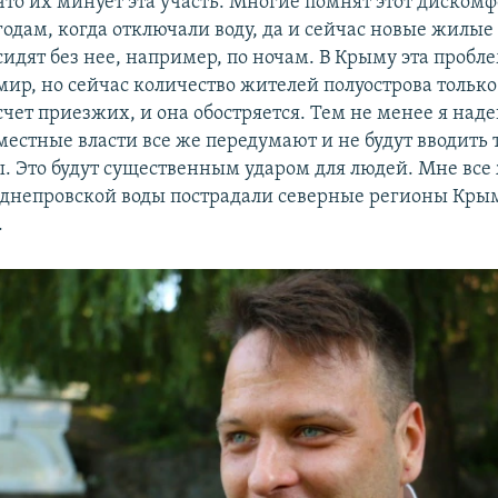
что их минует эта участь. Многие помнят этот дискомф
годам, когда отключали воду, да и сейчас новые жилые
сидят без нее, например, по ночам. В Крыму эта пробле
мир, но сейчас количество жителей полуострова только 
счет приезжих, и она обостряется. Тем не менее я наде
местные власти все же передумают и не будут вводить 
. Это будут существенным ударом для людей. Мне все 
я днепровской воды пострадали северные регионы Крым
.