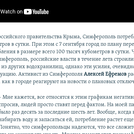
ссийского правительства Крыма, Симферополь потреб
ров в сутки. При этом с 7 сентября город по плану пер
ления в размере всего 100 тысяч кубометров в сутки. 
имферополь, российские власти в течение лета строили
 из других водохранилищ, однако эти усилия, очевидно
туацию. Активист из Симферополя
Алексей Ефремов
ра
, как в городе реагируют на новости о плановых отклю
– Мне кажется, все относятся к этим графикам негатив
спросив, людей просто ставят перед фактом. На моей п
было раз десять за последние шесть лет. Вообще, когда
набирать воду и запасаться ей, потребление растет еще
Понятно, что симферопольцы надеются, что все сложит