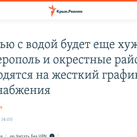
ью с водой будет еще ху
рополь и окрестные ра
одятся на жесткий графи
набжения
ая
 14:00
ся
Читать без VPN