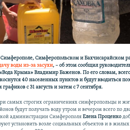
 в Симферополе, Симферопольском и Бахчисарайском р
ачу воды из-за засухи
, – об этом сообщил руководител
«Вода Крыма» Владимир Баженов. По его словам, всег
оснутся 40 населенных пунктов и будут вводиться поэ
графиков с 31 августа и затем с 7 сентября.
ри самых строгих ограничениях симферопольцы и жи
онов будут получать воду утром и вечером всего по дв
йской администрации Симферополя
Елена Проценко
доб
руют установить возле социальных объектов и в жилых