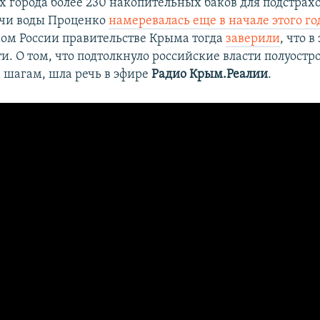
 города более 230 накопительных баков для подстрахо
ачи воды Проценко
намеревалась еще в начале этого го
ом России правительстве Крыма тогда
заверили
, что в
. О том, что подтолкнуло российские власти полуостр
шагам, шла речь в эфире
Радио Крым.Реалии
.