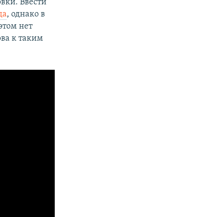
вки. Ввести
да
, однако в
 этом нет
ова к таким