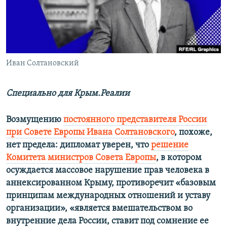
ПРИСОЕДИНЯЙТЕСЬ!
ПОБЕДИТЕЛЕЙ НЕ СУДЯТ?
КРЫМ.НЕПОКОРЕННЫЙ
ELIFBE
Иван Солтановский
УКРАИНСКАЯ ПРОБЛЕМА КРЫМА
Все сайты RFE/RL
Специально для Крым.Реалии
Возмущению
постоянного представителя России
при Совете Европы Ивана Солтановского
, похоже,
нет предела: дипломат уверен, что
решение
Комитета министров Совета Европы
, в котором
осуждается массовое нарушение прав человека в
аннексированном Крыму, противоречит «базовым
принципам международных отношений и уставу
организации», «является вмешательством во
внутренние дела России, ставит под сомнение ее