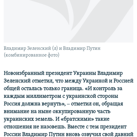
ПРИСОЕДИНЯЙТЕСЬ!
ПОБЕДИТЕЛЕЙ НЕ СУДЯТ?
КРЫМ.НЕПОКОРЕННЫЙ
ELIFBE
УКРАИНСКАЯ ПРОБЛЕМА КРЫМА
Все сайты RFE/RL
Владимир Зеленский (л) и Владимир Путин
(комбинированное фото)
Новоизбранный президент Украины Владимир
Зеленский отметил, что между Украиной и Россией
общей осталась только граница. «И контроль за
каждым миллиметром с украинской стороны
Россия должна вернуть», ‒ отметил он, обращая
внимание на ныне оккупированную часть
украинских земель. И «братскими» такие
отношения не назовешь. Вместе с тем президент
России Владимир Путин вновь озвучил свой давний