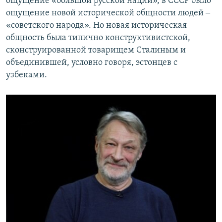
ощущение «большой русской нации», в СССР было
ощущение новой исторической общности людей ‒
«советского народа». Но новая историческая
общность была типично конструктивистской,
сконструированной товарищем Сталиным и
объединившей, условно говоря, эстонцев с
узбеками.