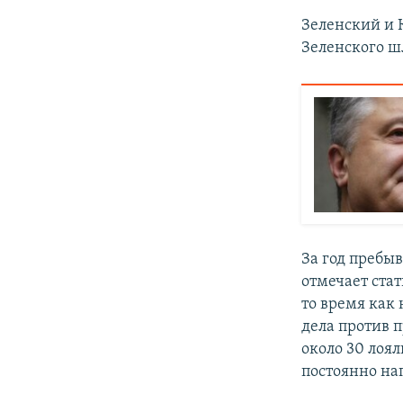
Зеленский и 
Зеленского ш
За год пребы
отмечает стат
то время как
дела против 
около 30 лоя
постоянно на