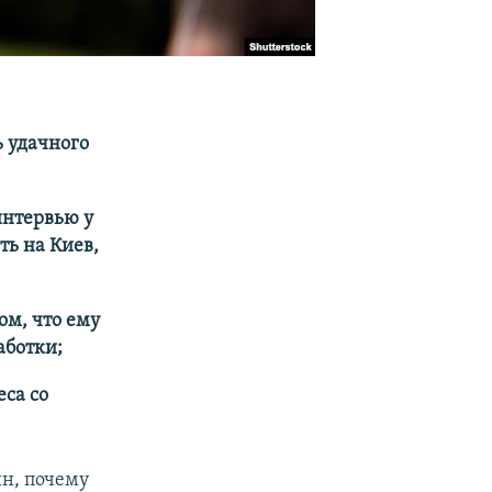
ь удачного
интервью у
ь на Киев,
ом, что ему
аботки;
са со
н, почему