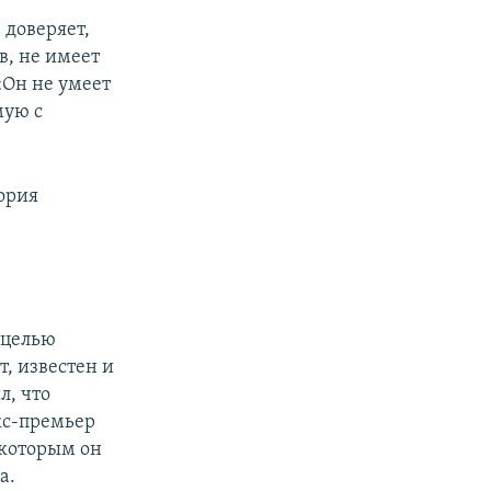
 доверяет,
в, не имеет
«Он не умеет
мую с
ория
 целью
т, известен и
л, что
кс-премьер
 которым он
а.