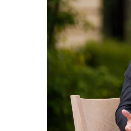
ПОБЕДИТЕЛЕЙ НЕ СУДЯТ?
КРЫМ.НЕПОКОРЕННЫЙ
ELIFBE
УКРАИНСКАЯ ПРОБЛЕМА КРЫМА