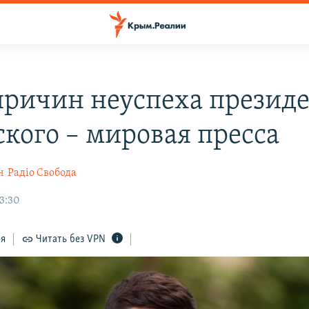
причин неуспеха презид
ского – мировая пресса
н
Радіо Свобода
3:30
ся
Читать без VPN