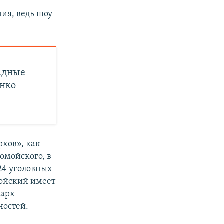
ия, ведь шоу
падные
енко
рхов», как
омойского, в
24 уголовных
мойский имеет
гарх
ностей.