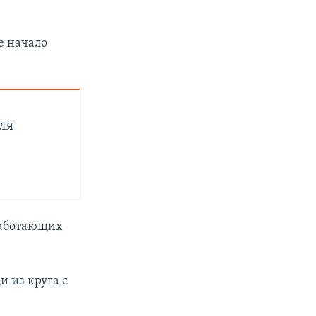
се начало
ля
работающих
и из круга с