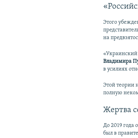
«Российс
Этого убежде
представител
на предвзятос
«Украинский 
Владимира П
в усилиях от
Этой теории 
полную неком
Жертва с
До 2019 года
был в правит