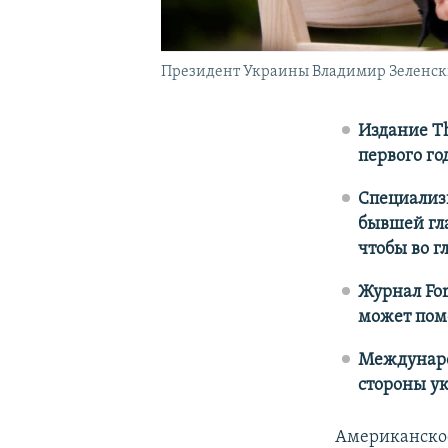
Президент Украины Владимир Зеленс
Издание Th
первого го
Специализи
бывшей гл
чтобы во г
Журнал For
может помо
Международ
стороны у
Американско