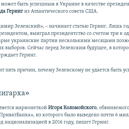
 может быть успешным в Украине в качестве президен
да Геринг
из Атлантического совета США.
имир Зеленский», ‒ начинает статью Геринг. Лишь го
резидентом, выиграл президентство со счетом три к о
арые украинские партии несколькими месяцами позже
х выборов. Сейчас перед Зеленским будущее, в которо
ерждает Геринг.
ит пять причин, почему Зеленскому не удается быть 
.
лигарха»
ляется марионеткой
Игоря Коломойского
, обвиняемого
ПриватБанка», из которого было выведено почти 6 ми
д национализацией в 2016 году, пишет Геринг.