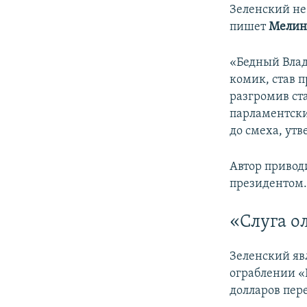
Зеленский не
пишет
Мелин
«Бедный Влад
комик, став п
разгромив ст
парламентски
до смеха, утв
Автор привод
президентом
«Слуга о
Зеленский яв
ограблении «
долларов пере