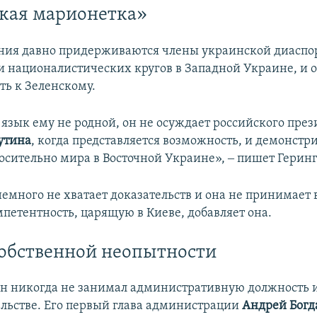
кая марионетка»
ния давно придерживаются члены украинской диаспо
и националистических кругов в Западной Украине, и 
ть к Зеленскому.
язык ему не родной, он не осуждает российского през
утина
, когда представляется возможность, и демонстр
носительно мира в Восточной Украине», ‒ пишет Геринг
немного не хватает доказательств и она не принимает
петентность, царящую в Киеве, добавляет она.
обственной неопытности
 он никогда не занимал административную должность 
ельстве. Его первый глава администрации
Андрей Богд