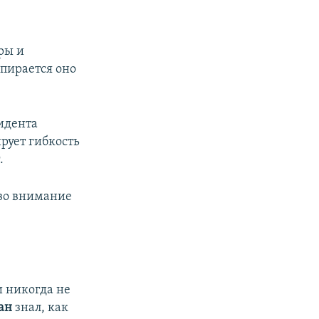
ры и
опирается оно
идента
ирует гибкость
.
 во внимание
и никогда не
ан
знал, как