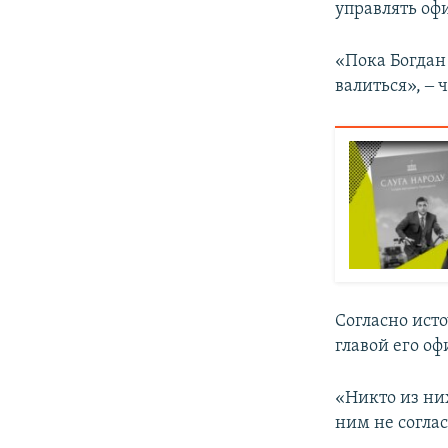
управлять оф
«Пока Богдан 
валиться», ‒ 
Согласно ист
главой его оф
«Никто из них
ним не соглас