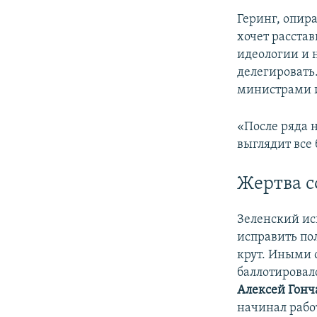
Геринг, опира
хочет расстав
идеологии и 
делегировать
министрами 
«После ряда 
выглядит все 
Жертва с
Зеленский ис
исправить пол
крут. Иными 
баллотировал
Алексей Гонч
начинал рабо