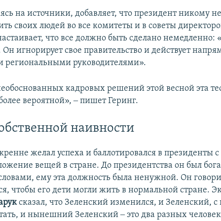
ясь на источники, добавляет, что президент никому не
ить своих людей во все комитеты и в советы директоро
настаивает, что все должно быть сделано немедленно: 
. Он игнорирует свое правительство и действует напря
и региональными руководителями».
необоснованных кадровых решений этой весной эта те
более вероятной», ‒ пишет Геринг.
обственной наивности
кренне желал успеха и баллотировался в президенты с
ожение вещей в стране. До президентства он был бога
словами, ему эта должность была ненужной. Он говори
ся, чтобы его дети могли жить в нормальной стране. Э
арук
сказал, что Зеленский изменился, и Зеленский, с
тать, и нынешний Зеленский ‒ это два разных человек