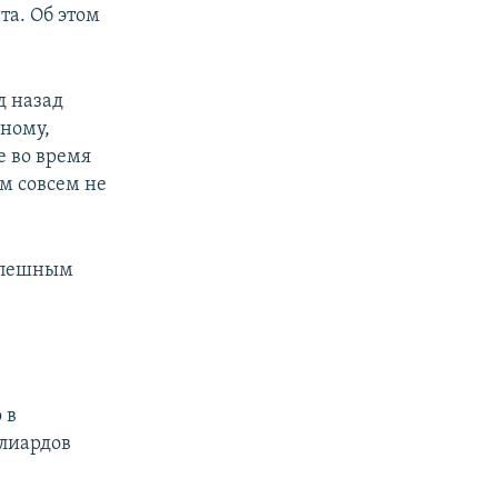
та. Об этом
д назад
дному,
 во время
м совсем не
успешным
 в
ллиардов