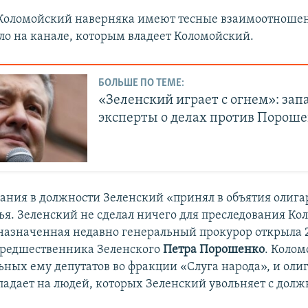
Коломойский наверняка имеют тесные взаимоотношен
ло на канале, которым владеет Коломойский.
БОЛЬШЕ ПО ТЕМЕ:
«Зеленский играет с огнем»: за
эксперты о делах против Порош
вания в должности Зеленский «принял в объятия олига
ья. Зеленский не сделал ничего для преследования Кол
 назначенная недавно генеральный прокурор открыла 
предшественника Зеленского
Петра Порошенко
. Коло
льных ему депутатов во фракции «Слуга народа», и оли
падает на людей, которых Зеленский увольняет с долж