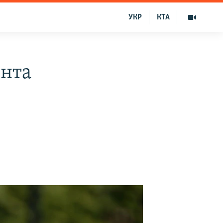
УКР
КТА
ента