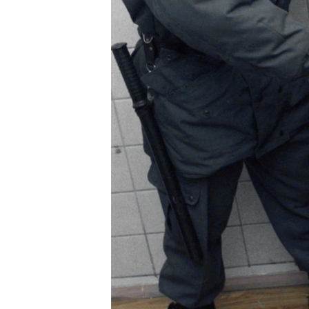
ПОБЕДИТЕЛЕЙ НЕ СУДЯТ?
КРЫМ.НЕПОКОРЕННЫЙ
ELIFBE
УКРАИНСКАЯ ПРОБЛЕМА КРЫМА