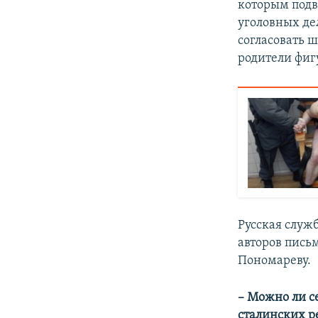
которым подв
уголовных де
согласовать 
родители фиг
Русская служ
авторов пись
Пономареву.
– Можно ли с
сталинских р