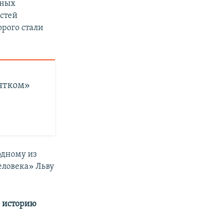
нных
астей
орого стали
пятком»
одному из
еловека» Льву
ь историю