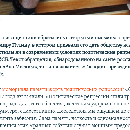
о
равозащитники обратились с открытым письмом к пр
миру Путину, в котором призвали его дать обществу яс
устимы ли в современных условиях политические репр
СБ. Текст обращения, обнародованного на сайте росс
 «Эхо Москвы», так и называется: «Господин президен
».
и
мемориала памяти жертв политических репрессий
«С
17 года вы заявили: «Политические репрессии стали т
 народа, для всего общества, жестоким ударом по наше
культуре, самосознанию. Последствия мы ощущаем до 
устить забвения. Сама память, четкость и однозначнос
ношении этих мрачных событий служат мощным предо