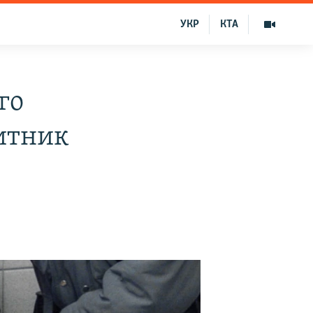
УКР
КТА
го
итник