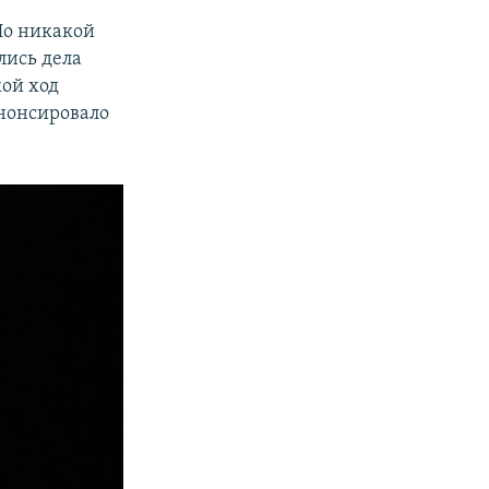
Но никакой
лись дела
кой ход
анонсировало