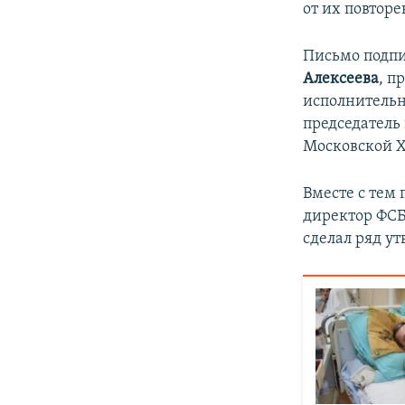
от их повтор
Письмо подпи
Алексеева
, п
исполнительн
председатель
Московской 
Вместе с тем
директор ФС
сделал ряд у