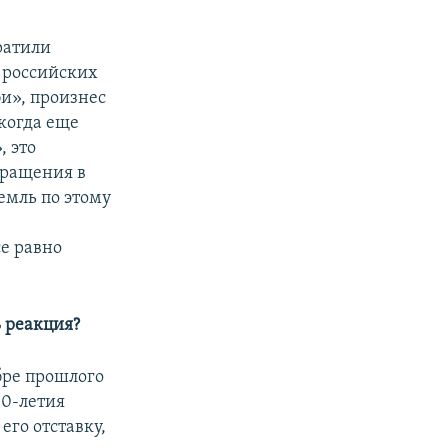
ратили
 российских
би», произнес
 когда еще
, это
бращения в
емль по этому
се равно
ь реакция?
бре прошлого
00-летия
его отставку,