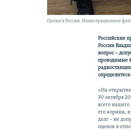
Пытки в России. Иллюстрационное фот
Российские п
России Влади
вопрос – доп
проводимые Ф
радиостанции
определитесь!
«На открыти
30 октября 20
всего нашего
его корням, 
долг – не доп
оценок в от