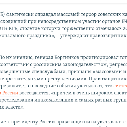
СБ) фактически оправдал массовый террор советских 
исходивший при непосредственном участии органов 
Б-КГБ, столетие которых торжественно отмечалось 20
ионального праздника», – утверждают правозвщитник
По их мнению, генерал Бортников проигнорировал тот ф
соответствии с российским законодательством, репрес
совершенные спецслужбами, признаны «массовыми и
непростительными преступлениями». Правозащитник
тревожит, что последние события указывают, что
систе
в России
воссоздается, «причем в очень широком спектр
преследования инакомыслящих и самых разных групп
х власти».
ие к президенту России правозащитники увязывают с