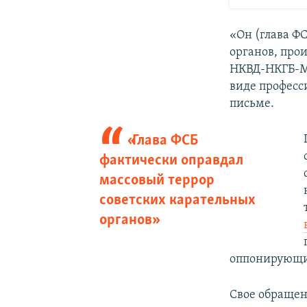
«Он (глава Ф
органов, про
НКВД-НКГБ-МГ
виде професс
письме.
«Глава ФСБ
фактически оправдал
массовый террор
советских карательных
органов»
оппонирующи
Свое обращен