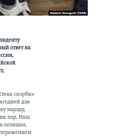
езиденту
ный ответ на
ессии,
ийской
т,
тена скорби»
рагедией для
му народу,
сих пор. Наш
ть позиции,
стережением