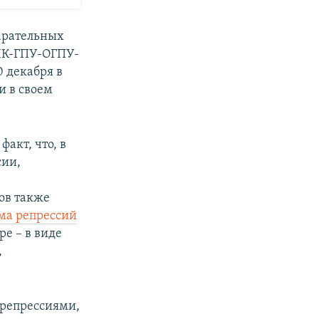
карательных
ВЧК-ГПУ-ОГПУ-
 декабря в
и в своем
акт, что, в
сии,
ов также
ма репрессий
е – в виде
,
 репрессиями,