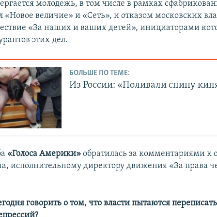
ергается молодежь, в том числе в рамках сфабрикова
л «Новое величие» и «Сеть», и отказом московских вл
шествие «За наших и ваших детей», инициаторами кот
урантов этих дел.
БОЛЬШЕ ПО ТЕМЕ:
Из России: «Поливали спину ки
ба
«Голоса Америки»
обратилась за комментариями к 
ма, исполнительному директору движения «За права ч
егодня говорить о том, что власти пытаются переписат
епрессий?