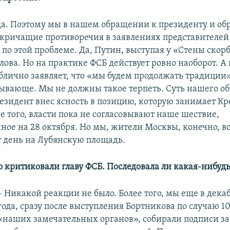
 да. Поэтому мы в нашем обращении к президенту и об
кричащие противоречия в заявлениях представителей
 по этой проблеме. Да, Путин, выступая у «Стены скор
ова. Но на практике ФСБ действует ровно наоборот. А
блично заявляет, что «мы будем продолжать традиции»
ывающе. Мы не должны такое терпеть. Суть нашего о
резидент внес ясность в позицию, которую занимает Кр
е того, власти пока не согласовывают наше шествие,
ное на 28 октября. Но мы, жители Москвы, конечно, в
т день на Лубянскую площадь.
о критиковали главу ФСБ. Последовала ли какая-нибуд
– Никакой реакции не было. Более того, мы еще в дека
года, сразу после выступления Бортникова по случаю 1
«наших замечательных органов», собирали подписи за 