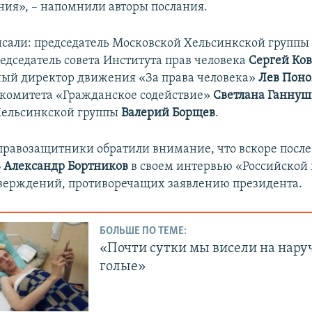
ения», – напомнили авторы послания.
сали: председатель Московской Хельсинкской групп
редседатель совета Института прав человека
Сергей Ков
ый директор движения «За права человека»
Лев Пон
 комитета «Гражданское содействие»
Светлана Ганну
Хельсинкской группы
Валерий Борщев
.
 правозащитники обратили внимание, что вскоре после
Б
Александр Бортников
в своем интервью «Российской 
тверждений, противоречащих заявлению президента.
БОЛЬШЕ ПО ТЕМЕ:
«Почти сутки мы висели на нар
голые»