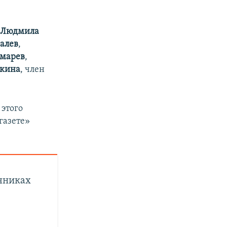
ы
Людмила
алев
,
омарев
,
шкина
, член
 этого
газете»
учниках