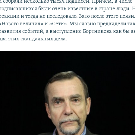
и собрали несколько тысяч подписей. Причем, в числе
подписавшихся были очень известные в стране люди. 
реакции и тогда не последовало. Зато после этого появи
«Нового величия» и «Сети». Мы словно предвидели та
развития событий, а выступление Бортникова как бы 
два этих скандальных дела.