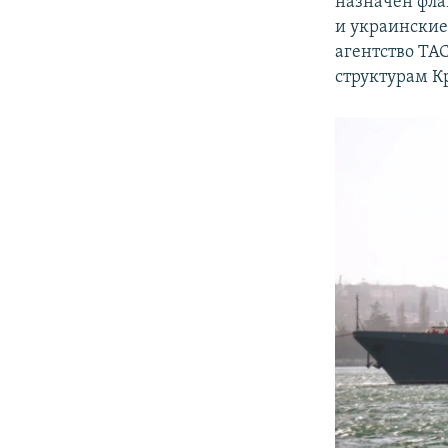
назначен фла
и украинские
агентство ТА
структурам К