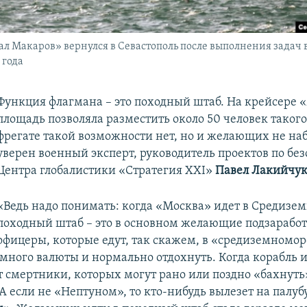
л Макаров» вернулся в Севастополь после выполнения задач
 года
Функция флагмана – это походный штаб. На крейсере 
площадь позволяла разместить около 50 человек такого
фрегате такой возможности нет, но и желающих не наб
уверен военный эксперт, руководитель проектов по бе
Центра глобалистики «Стратегия ХХІ»
Павел Лакийчу
«Ведь надо понимать: когда «Москва» идет в Средизем
походный штаб – это в основном желающие подзарабо
офицеры, которые едут, так скажем, в «средиземномор
емного валюты и нормально отдохнуть. Когда корабль и
ут смертники, которых могут рано или поздно «бахнуть
 А если не «Нептуном», то кто-нибудь вылезет на палуб