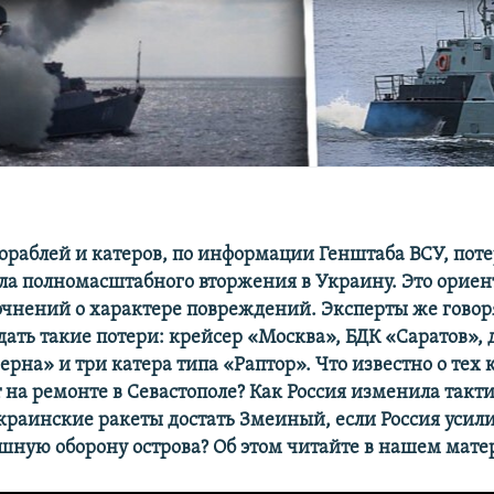
ораблей и катеров, по информации Генштаба ВСУ, поте
ала полномасштабного вторжения в Украину. Это орие
очнений о характере повреждений. Эксперты же говоря
ать такие потери: крейсер «Москва», БДК «Саратов»,
ерна» и три катера типа «Раптор». Что известно о тех 
 на ремонте в Севастополе? Как Россия изменила такт
украинские ракеты достать Змеиный, если Россия усил
шную оборону острова? Об этом читайте в нашем мате