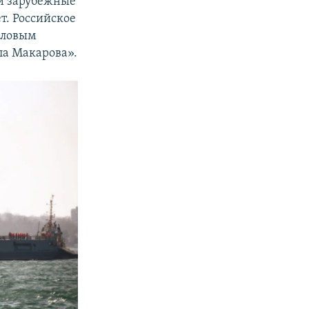
ли зарубежные
т. Российское
силовым
ла Макарова».