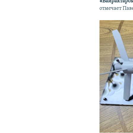
«Байрактаро
отмечает Пав