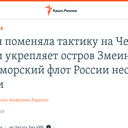
НА
я поменяла тактику на Ч
и укрепляет остров Змеи
морский флот России не
и
гань
Анжелика Руденко
:58
ся
Читать без VPN