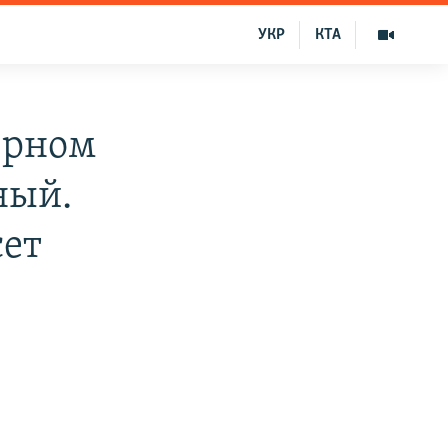
УКР
КТА
ерном
ный.
сет