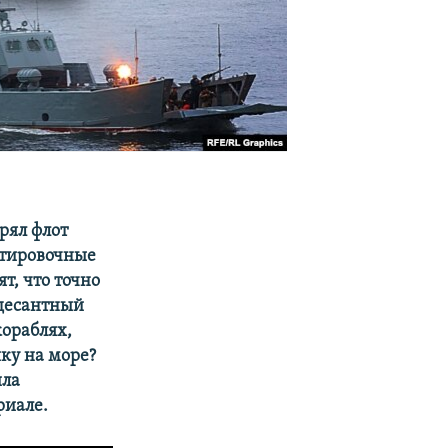
рял флот
нтировочные
т, что точно
 десантный
кораблях,
ику на море?
ила
риале.