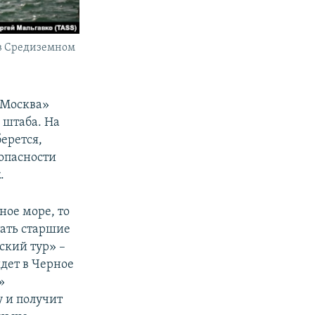
 в Средиземном
«Москва»
 штаба. На
ерется,
зопасности
к
.
ное море, то
тать старшие
ский тур» –
дет в Черное
»
у и получит