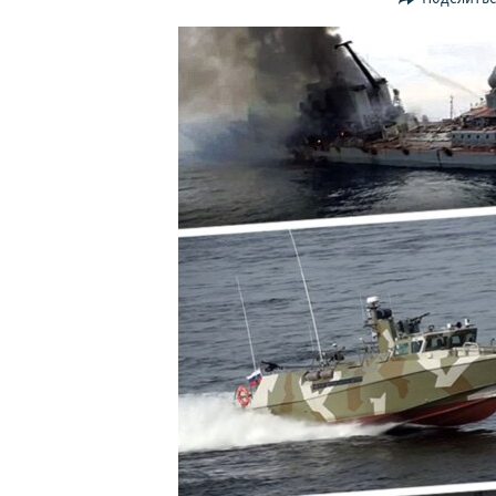
ПОБЕДИТЕЛЕЙ НЕ СУДЯТ?
КРЫМ.НЕПОКОРЕННЫЙ
ELIFBE
УКРАИНСКАЯ ПРОБЛЕМА КРЫМА