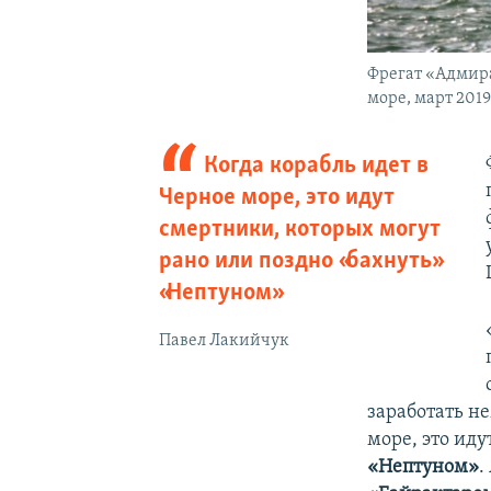
Фрегат «Адмира
море, март 2019
Когда корабль идет в
Черное море, это идут
смертники, которых могут
рано или поздно «бахнуть»
«Нептуном»
Павел Лакийчук
заработать н
море, это ид
«Нептуном»
.