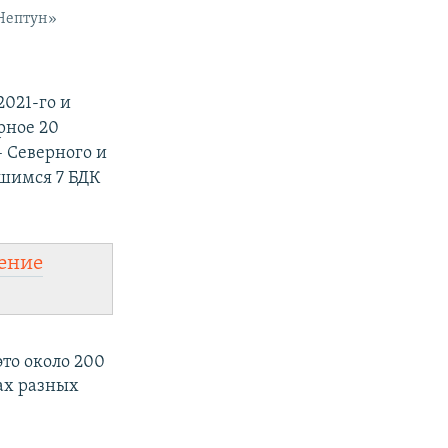
«Нептун»
 2021-го и
рное 20
– Северного и
вшимся 7 БДК
ение
это около
200
дах разных