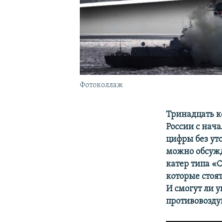
Фотоколлаж
Тринадцать к
России с нач
цифры без ут
можно обсужд
катер типа «С
которые стоят
И смогут ли 
противовозду