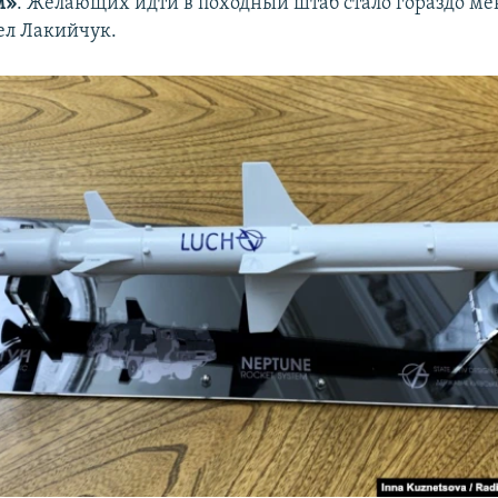
м»
. Желающих идти в походный штаб стало гораздо ме
ел Лакийчук.