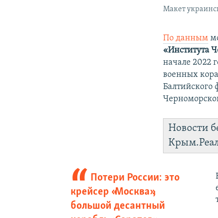
Макет украинс
По данным
мо
«Института Ч
начале 2022 
военных кораб
Балтийского 
Черноморского
Новости б
Крым.Реа
Потери России: это
крейсер «Москва»,
большой десантный