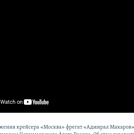
жения крейсера «Москва» фрегат «Адмирал Макаров»,