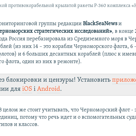
кой противокорабельной крылатой ракеты Р-360 комплекса 
ниторинговой группы редакции
BlackSeaNews
и
ерноморских стратегических исследований»
, в конце
года Россия перебазировала из Средиземного моря в Че
лей (из них 14 – это корабли Черноморского флота, 6 
флотов) и 6 больших десантных кораблей (плюс к име
 флота, один из них в ремонте).
ез блокировки и цензуры! Установить
прилож
лии для
iOS
і
Android
.
В целом же стоит учитывать, что Черноморский флот - 
единиц, потому что речь идет и о вспомогательных су
типов и классов.