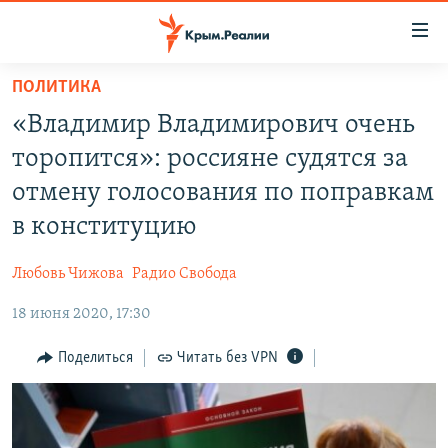
Доступность
ссылки
Вернуться
ПОЛИТИКА
к
НОВОСТИ
«Владимир Владимирович очень
основному
СПЕЦПРОЕКТЫ
содержанию
торопится»: россияне судятся за
ВОДА
Вернутся
ГРУЗ 200
отмену голосования по поправкам
к
ИСТОРИЯ
КАРТА ВОЕННЫХ ОБЪЕКТОВ КРЫМА
в конституцию
главной
ЕЩЕ
11 ЛЕТ ОККУПАЦИИ КРЫМА. 11 ИСТОРИЙ СОПРОТИВЛЕНИЯ
навигации
Любовь Чижова
Радио Свобода
Вернутся
РАДІО СВОБОДА
ИНТЕРАКТИВ
к
18 июня 2020, 17:30
КАК ОБОЙТИ БЛОКИРОВКУ
ИНФОГРАФИКА
поиску
Поделиться
Читать без VPN
ТЕЛЕПРОЕКТ КРЫМ.РЕАЛИИ
Українською
СОВЕТЫ ПРАВОЗАЩИТНИКОВ
Qırımtatar
ПРОПАВШИЕ БЕЗ ВЕСТИ