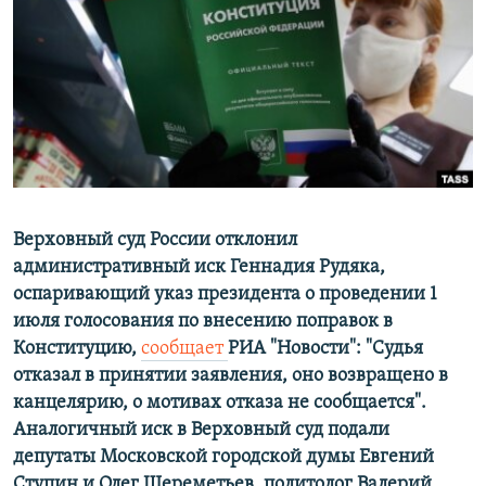
ПРИСОЕДИНЯЙТЕСЬ!
ПОБЕДИТЕЛЕЙ НЕ СУДЯТ?
КРЫМ.НЕПОКОРЕННЫЙ
ELIFBE
УКРАИНСКАЯ ПРОБЛЕМА КРЫМА
Все сайты RFE/RL
Верховный суд России отклонил
административный иск Геннадия Рудяка,
оспаривающий указ президента о проведении 1
июля голосования по внесению поправок в
Конституцию,
сообщает
РИА "Новости": "Судья
отказал в принятии заявления, оно возвращено в
канцелярию, о мотивах отказа не сообщается"
.
Аналогичный иск в Верховный суд подали
депутаты Московской городской думы Евгений
Ступин и Олег Шереметьев, политолог Валерий