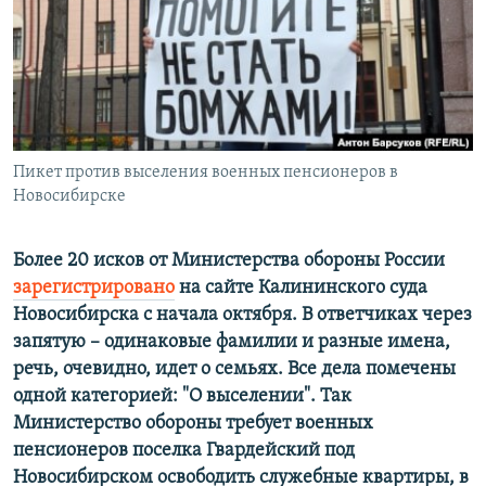
ПРИСОЕДИНЯЙТЕСЬ!
ПОБЕДИТЕЛЕЙ НЕ СУДЯТ?
КРЫМ.НЕПОКОРЕННЫЙ
ELIFBE
УКРАИНСКАЯ ПРОБЛЕМА КРЫМА
Все сайты RFE/RL
Пикет против выселения военных пенсионеров в
Новосибирске
Более 20 исков от Министерства обороны России
зарегистрировано
на сайте Калининского суда
Новосибирска с начала октября. В ответчиках через
запятую – одинаковые фамилии и разные имена,
речь, очевидно, идет о семьях. Все дела помечены
одной категорией: "О выселении". Так
Министерство обороны требует военных
пенсионеров поселка Гвардейский под
Новосибирском освободить служебные квартиры, в