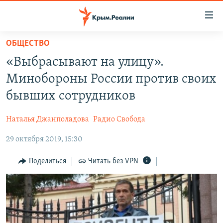
Доступность
ссылки
Вернуться
ОБЩЕСТВО
к
НОВОСТИ
«Выбрасывают на улицу».
основному
СПЕЦПРОЕКТЫ
содержанию
Минобороны России против своих
ВОДА
Вернутся
ГРУЗ 200
бывших сотрудников
к
ИСТОРИЯ
КАРТА ВОЕННЫХ ОБЪЕКТОВ КРЫМА
главной
Наталья Джанполадова
Радио Свобода
ЕЩЕ
11 ЛЕТ ОККУПАЦИИ КРЫМА. 11 ИСТОРИЙ СОПРОТИВЛЕНИЯ
навигации
Вернутся
29 октября 2019, 15:30
РАДІО СВОБОДА
ИНТЕРАКТИВ
к
КАК ОБОЙТИ БЛОКИРОВКУ
ИНФОГРАФИКА
Поделиться
Читать без VPN
поиску
ТЕЛЕПРОЕКТ КРЫМ.РЕАЛИИ
Українською
СОВЕТЫ ПРАВОЗАЩИТНИКОВ
Qırımtatar
ПРОПАВШИЕ БЕЗ ВЕСТИ