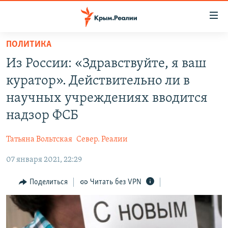
Доступность
ссылки
Вернуться
ПОЛИТИКА
к
НОВОСТИ
Из России: «Здравствуйте, я ваш
основному
СПЕЦПРОЕКТЫ
содержанию
куратор». Действительно ли в
ВОДА
Вернутся
ГРУЗ 200
научных учреждениях вводится
к
ИСТОРИЯ
КАРТА ВОЕННЫХ ОБЪЕКТОВ КРЫМА
надзор ФСБ
главной
ЕЩЕ
11 ЛЕТ ОККУПАЦИИ КРЫМА. 11 ИСТОРИЙ СОПРОТИВЛЕНИЯ
навигации
Татьяна Вольтская
Север. Реалии
Вернутся
РАДІО СВОБОДА
ИНТЕРАКТИВ
к
07 января 2021, 22:29
КАК ОБОЙТИ БЛОКИРОВКУ
ИНФОГРАФИКА
поиску
Поделиться
Читать без VPN
ТЕЛЕПРОЕКТ КРЫМ.РЕАЛИИ
Українською
СОВЕТЫ ПРАВОЗАЩИТНИКОВ
Qırımtatar
ПРОПАВШИЕ БЕЗ ВЕСТИ