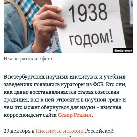
ПРИСОЕДИНЯЙТЕСЬ!
ПОБЕДИТЕЛЕЙ НЕ СУДЯТ?
КРЫМ.НЕПОКОРЕННЫЙ
ELIFBE
УКРАИНСКАЯ ПРОБЛЕМА КРЫМА
Все сайты RFE/RL
Иллюстративное фото
В петербургских научных институтах и учебных
заведениях появились кураторы из ФСБ. Кто они,
как давно восстанавливается старая советская
традиция, как к ней относятся в научной среде и
чем это может обернуться для науки – выяснял
корреспондент сайта
Север.Реалии
.
29 декабря в
Институте истории
Российской