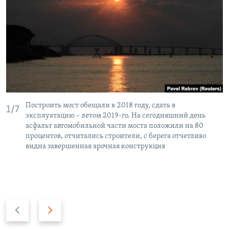
Построить мост обещали к 2018 году, сдать в
1/7
эксплуатацию – летом 2019-го. На сегодняшний день
асфальт автомобильной части моста положили на 80
процентов, отчитались строители, с берега отчетливо
видна завершенная арочная конструкция
П
С
р
л