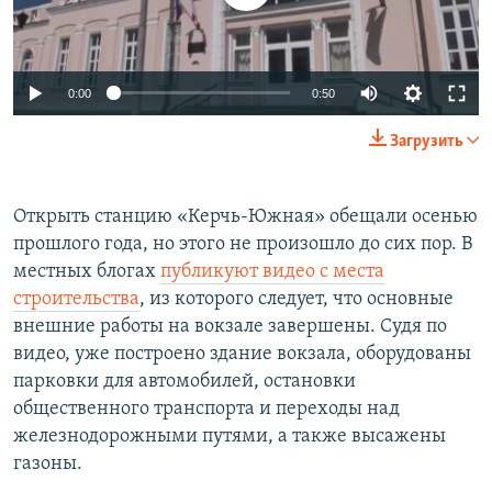
Auto
0:00
0:50
270p
Загрузить
360p
Auto
270p
360p
404p
404p
Открыть станцию «Керчь-Южная» обещали осенью
прошлого года, но этого не произошло до сих пор. В
1080p
1080p
местных блогах
публикуют видео с места
строительства
, из которого следует, что основные
внешние работы на вокзале завершены. Судя по
видео, уже построено здание вокзала, оборудованы
парковки для автомобилей, остановки
общественного транспорта и переходы над
железнодорожными путями, а также высажены
газоны.