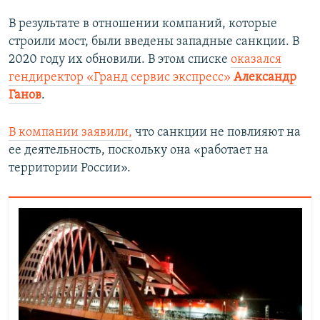
е
е
д
д
В результате в отношении компаний, которые
ы
у
строили мост, были введены западные санкции. В
д
ю
2020 году их обновили. В этом списке
оказался
у
щ
гендиректор «Гранд сервис экспресс»
Александр
щ
и
Ганов
.
и
й
й
с
В компании заявили,
что санкции не повлияют на
с
л
ее деятельность, поскольку она «работает на
л
а
территории России».
а
й
й
д
д