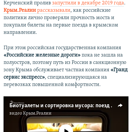
Керченский пролив
запустили в декабре 2019 года
.
Крым.Реалии
рассказывали
, как российские
политики лично проверяли прочность моста и
покупали билеты на первые поезда в крымском
направлении.
При этом российская государственная компания
«Российские железные дороги»
пока не зашла на
полуостров, поэтому путь из России в санкционную
зону Крыма обслуживает частная компания
«Гранд
сервис экспресс»
, специализирующаяся на
перевозках повышенной комфортности.
Биотуалеты и сортировка мусора: поезд «Москва – Симферополь» изнутри (видео)
видео
Крым.Реалии
No media source currently available