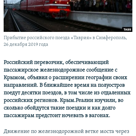
ПРИСОЕДИНЯЙТЕСЬ!
ПОБЕДИТЕЛЕЙ НЕ СУДЯТ?
КРЫМ.НЕПОКОРЕННЫЙ
ELIFBE
Прибытие российского поезда «Таврия» в Симферополь,
УКРАИНСКАЯ ПРОБЛЕМА КРЫМА
26 декабря 2019 года
Все сайты RFE/RL
Российский перевозчик, обеспечивающий
пассажирское железнодорожное сообщение с
Крымом, объявил о расширении географии своих
направлений. В ближайшее время на полуостров
поедут десятки поездов, в том числе из отдаленных
российских регионов. Крым.Реалии изучили, во
сколько обойдутся такие поездки и как долго
пассажирам предстоит ночевать в вагонах.
Движение по железнодорожной ветке моста через