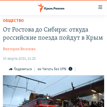
Доступность
ссылки
Вернуться
ОБЩЕСТВО
к
НОВОСТИ
От Ростова до Сибири: откуда
основному
СПЕЦПРОЕКТЫ
содержанию
российские поезда пойдут в Крым
ВОДА
Вернутся
ГРУЗ 200
к
Виктория Веселова
ИСТОРИЯ
КАРТА ВОЕННЫХ ОБЪЕКТОВ КРЫМА
главной
10 марта 2021, 21:25
ЕЩЕ
11 ЛЕТ ОККУПАЦИИ КРЫМА. 11 ИСТОРИЙ СОПРОТИВЛЕНИЯ
навигации
Вернутся
РАДІО СВОБОДА
ИНТЕРАКТИВ
Поделиться
Читать без VPN
к
КАК ОБОЙТИ БЛОКИРОВКУ
ИНФОГРАФИКА
поиску
ТЕЛЕПРОЕКТ КРЫМ.РЕАЛИИ
Українською
СОВЕТЫ ПРАВОЗАЩИТНИКОВ
Qırımtatar
ПРОПАВШИЕ БЕЗ ВЕСТИ