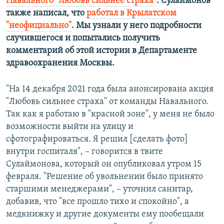
Навального "Любовь сильнее страха"
. Сулаймонов
также написал, что
работал в Крылатском
"неофициально"
. Мы узнали у него подробности
случившегося и попытались получить
комментарий об этой истории в Департаменте
здравоохранения Москвы.
"На 14 декабря 2021 года была анонсирована акция
"Любовь сильнее страха" от команды Навального.
Так как я работаю в "красной зоне", у меня не было
возможности выйти на улицу и
сфотографироваться. Я решил [сделать фото]
внутри госпиталя", – говорится в твите
Сулаймонова, который он опубликовал утром 15
февраля. "Решение об увольнении было принято
старшими менеджерами", – уточнил санитар,
добавив, что "все прошло тихо и спокойно", а
медкнижку и другие документы ему пообещали