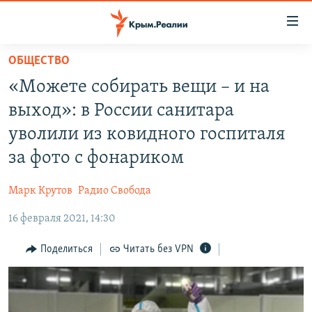
Доступность
ссылки
Вернуться
ОБЩЕСТВО
к
НОВОСТИ
«Можете собирать вещи – и на
основному
СПЕЦПРОЕКТЫ
содержанию
выход»: в России санитара
ВОДА
Вернутся
ГРУЗ 200
уволили из ковидного госпиталя
к
ИСТОРИЯ
КАРТА ВОЕННЫХ ОБЪЕКТОВ КРЫМА
за фото с фонариком
главной
ЕЩЕ
11 ЛЕТ ОККУПАЦИИ КРЫМА. 11 ИСТОРИЙ СОПРОТИВЛЕНИЯ
навигации
Марк Крутов
Радио Свобода
Вернутся
РАДІО СВОБОДА
ИНТЕРАКТИВ
к
16 февраля 2021, 14:30
КАК ОБОЙТИ БЛОКИРОВКУ
ИНФОГРАФИКА
поиску
Поделиться
Читать без VPN
ТЕЛЕПРОЕКТ КРЫМ.РЕАЛИИ
Українською
СОВЕТЫ ПРАВОЗАЩИТНИКОВ
Qırımtatar
ПРОПАВШИЕ БЕЗ ВЕСТИ