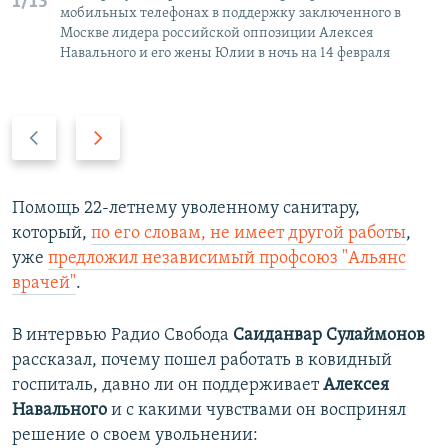
1/13
мобильных телефонах в поддержку заключенного в
Москве лидера российской оппозиции Алексея
Навального и его жены Юлии в ночь на 14 февраля
П
С
р
л
е
е
д
д
Помощь 22-летнему уволенному санитару,
ы
у
который,
по его словам, не имеет другой работы
,
д
ю
уже
предложил независимый профсоюз "Альянс
у
щ
врачей"
.
щ
и
и
й
В интервью Радио Свобода
Саиданвар Сулаймонов
й
с
рассказал, почему пошел работать в ковидный
с
л
госпиталь, давно ли он поддерживает
Алексея
л
а
Навального
и с какими чувствами он воспринял
а
й
решение о своем увольнении: