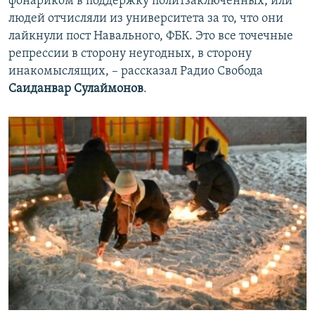
фонариком в поддержку политзаключенных, или
людей отчисляли из университета за то, что они
лайкнули пост Навального, ФБК. Это все точечные
репрессии в сторону неугодных, в сторону
инакомыслящих, – рассказал Радио Свобода
Саиданвар Сулаймонов
.