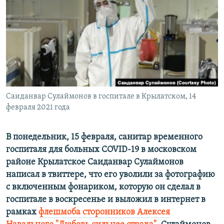
ПРИСОЕДИНЯЙТЕСЬ!
ПОБЕДИТЕЛЕЙ НЕ СУДЯТ?
КРЫМ.НЕПОКОРЕННЫЙ
ELIFBE
УКРАИНСКАЯ ПРОБЛЕМА КРЫМА
Все сайты RFE/RL
Саиданвар Сулаймонов в госпитале в Крылатском, 14
февраля 2021 года
В понедельник, 15 февраля, санитар временного
госпиталя для больных COVID-19 в московском
районе Крылатское Саиданвар Сулаймонов
написал в твиттере, что его уволили за фотографию
с включенным фонариком, которую он сделал в
госпитале в воскресенье и выложил в интернет в
рамках
флешмоба сторонников Алексея