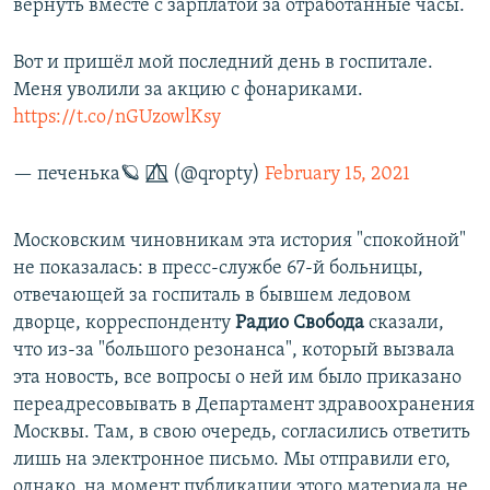
вернуть вместе с зарплатой за отработанные часы.
Вот и пришёл мой последний день в госпитале.
Меня уволили за акцию с фонариками.
https://t.co/nGUzowlKsy
— печенька🪐 🏳️‍🌈⃤ (@qropty)
February 15, 2021
Московским чиновникам эта история "спокойной"
не показалась: в пресс-службе 67-й больницы,
отвечающей за госпиталь в бывшем ледовом
дворце, корреспонденту
Радио Свобода
сказали,
что из-за "большого резонанса", который вызвала
эта новость, все вопросы о ней им было приказано
переадресовывать в Департамент здравоохранения
Москвы. Там, в свою очередь, согласились ответить
лишь на электронное письмо. Мы отправили его,
однако, на момент публикации этого материала не