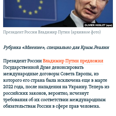
ПРИСОЕДИНЯЙТЕСЬ!
ПОБЕДИТЕЛЕЙ НЕ СУДЯТ?
КРЫМ.НЕПОКОРЕННЫЙ
ELIFBE
Президент России Владимир Путин (архивное фото)
УКРАИНСКАЯ ПРОБЛЕМА КРЫМА
Все сайты RFE/RL
Рубрика «Мнение», специально для Крым.Реалии
Президент России
Владимир Путин предложил
Государственной Думе денонсировать
международные договоры Совета Европы, из
которого его страна была исключена еще в марте
2022 года, после нападения на Украину. Теперь из
российских законов, вероятно, исчезнут
требования об их соответствии международным
обязательствам России в сфере прав человека.