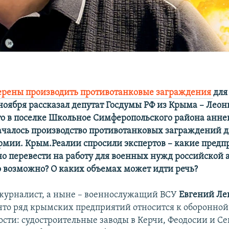
ерены производить противотанковые заграждения
для
 ноября рассказал депутат Госдумы РФ из Крыма – Леон
то в поселке Школьное Симферопольского района анн
чалось производство противотанковых заграждений 
рмии. Крым.Реалии спросили экспертов – какие предп
о перевести на работу для военных нужд российской 
о возможно? О каких объемах может идти речь?
журналист, а ныне – военнослужащий ВСУ
Евгений Л
что ряд крымских предприятий относится к оборонной
ти: судостроительные заводы в Керчи, Феодосии и Се