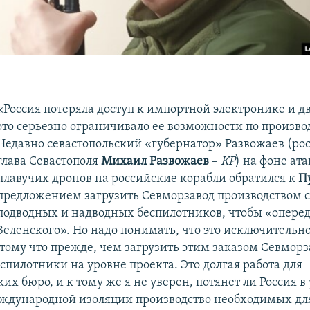
н
«Россия потеряла доступ к импортной электронике и д
это серьезно ограничивало ее возможности по производ
Недавно севастопольский «губернатор» Развожаев (ро
глава Севастополя
Михаил Развожаев
–
КР
) на фоне ат
плавучих дронов на российские корабли обратился к
П
предложением загрузить Севморзавод производством 
подводных и надводных беспилотников, чтобы «опере
Зеленского». Но надо понимать, что это исключительн
отому что прежде, чем загрузить этим заказом Севмор
еспилотники на уровне проекта. Это долгая работа для
их бюро, и к тому же я не уверен, потянет ли Россия в
ждународной изоляции производство необходимых для