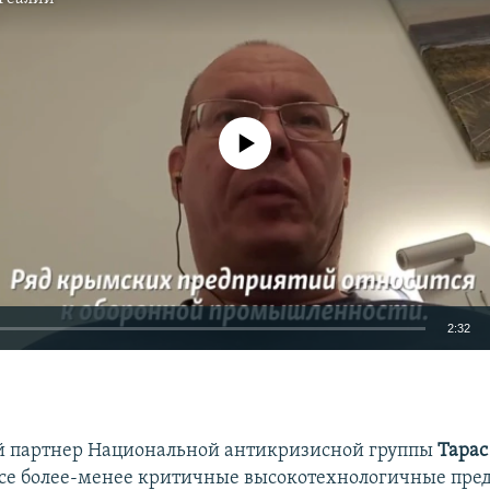
No media source currently available
2:32
EMBED
 партнер Национальной антикризисной группы
Тарас
 все более-менее критичные высокотехнологичные пре