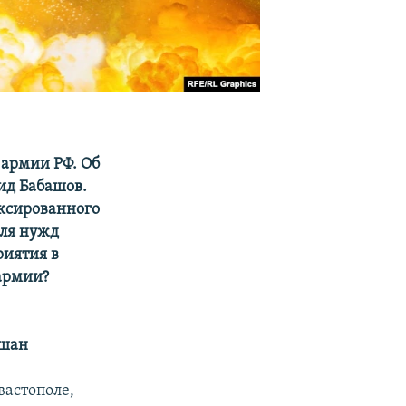
 армии РФ. Об
ид Бабашов.
ексированного
для нужд
риятия в
армии?
ешан
вастополе,