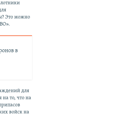
илотники
для
ы? Это можно
ПВО».
ронов в
раждений для
на то, что на
еприпасов
ких войск на