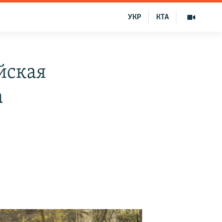
УКР
КТА
йская
а