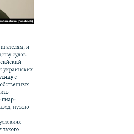
вигателям, и
ству судов.
ссийский
ак украинских
утину
с
собственных
дить
о пиар-
завод, нужно
 условиях
 такого