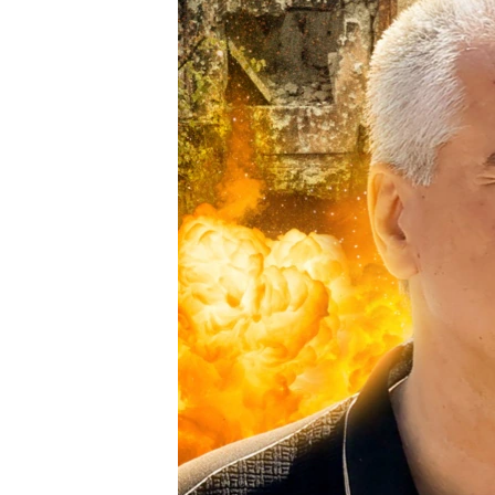
ПОБЕДИТЕЛЕЙ НЕ СУДЯТ?
КРЫМ.НЕПОКОРЕННЫЙ
ELIFBE
УКРАИНСКАЯ ПРОБЛЕМА КРЫМА