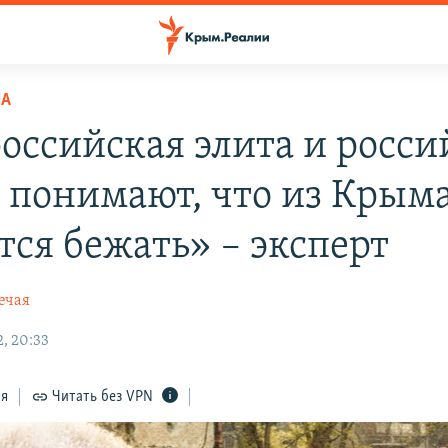
НА
российская элита и росси
 понимают, что из Крым
тся бежать» – эксперт
ечая
, 20:33
ся
Читать без VPN