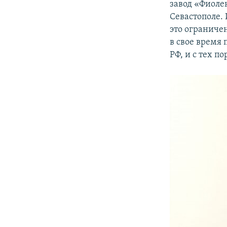
завод «Фиоле
Севастополе.
это ограниче
в свое время
РФ, и с тех п