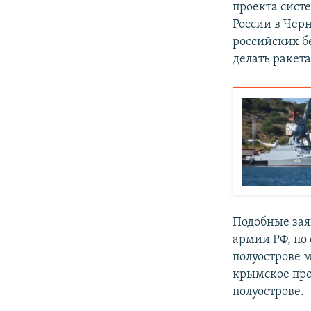
проекта сист
России в Чер
российских б
делать ракета
Подобные зая
армии РФ, по 
полуострове 
крымское про
полуострове.