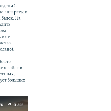
аждений.
е аппараты и
 балок. На
адить
рел
 их с
дство
елано).
о это
ких войск в
точных,
бует больших
ED
SHARE