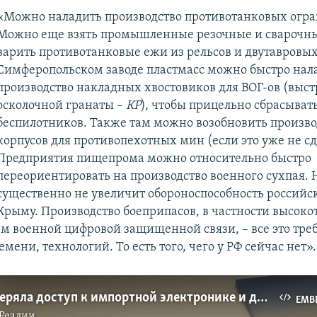
«Можно наладить производство противотанковых огр
Можно еще взять промышленные резочные и сварочны
варить противотанковые ежи из рельсов и двутавровых
Симферопольском заводе пластмасс можно быстро нал
производство накладных хвостовиков для ВОГ-ов (выст
осколочной гранаты –
КР
), чтобы прицельно сбрасывать
беспилотников. Также там можно возобновить произво
корпусов для противопехотных мин (если это уже не сд
Предприятия пищепрома можно относительно быстро
переориентировать на производство военного сухпая. Н
существенно не увеличит обороноспособность российс
Крыму. Производство боеприпасов, в частности высоко
ем военной цифровой защищенной связи, – все это тре
мени, технологий. То есть того, чего у РФ сейчас нет».
Россия потеряла доступ к импортной электронике и двигателям, и это серьезно ограничивало ее возможности по производству судов, – Лешан
EMB
Реалии