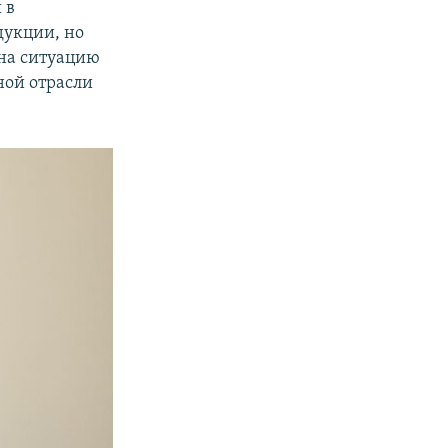
 в
дукции, но
 на ситуацию
ной отрасли