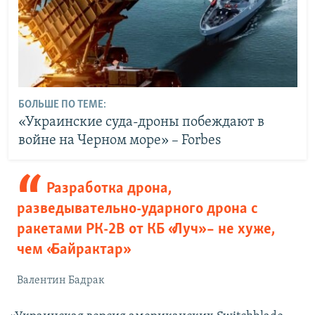
БОЛЬШЕ ПО ТЕМЕ:
«Украинские суда-дроны побеждают в
войне на Черном море» – Forbes
Разработка дрона,
разведывательно-ударного дрона с
ракетами РК-2В от КБ «Луч» – не хуже,
чем «Байрактар»
Валентин Бадрак