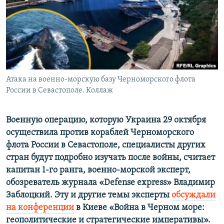
ПРИСОЕДИНЯЙТЕСЬ!
ПОБЕДИТЕЛЕЙ НЕ СУДЯТ?
КРЫМ.НЕПОКОРЕННЫЙ
ELIFBE
УКРАИНСКАЯ ПРОБЛЕМА КРЫМА
Все сайты RFE/RL
Атака на военно-морскую базу Черноморского флота
России в Севастополе. Коллаж
Военную операцию, которую Украина 29 октября
осуществила против кораблей Черноморского
флота России в Севастополе, специалисты других
стран будут подробно изучать после войны, считает
капитан 1-го ранга, военно-морской эксперт,
обозреватель журнала «Defense express» Владимир
Заблоцкий. Эту и другие темы эксперты
обсуждали
на конференции
в Киеве «Война в Черном море:
геополитические и стратегические императивы».