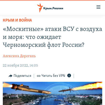
Доступность
ссылки
Вернуться
КРЫМ И ВОЙНА
к
НОВОСТИ
«Москитные» атаки ВСУ с воздуха
основному
СПЕЦПРОЕКТЫ
содержанию
и моря: что ожидает
ВОДА
Вернутся
ГРУЗ 200
Черноморский флот России?
к
ИСТОРИЯ
КАРТА ВОЕННЫХ ОБЪЕКТОВ КРЫМА
главной
Алексина Дорогань
ЕЩЕ
11 ЛЕТ ОККУПАЦИИ КРЫМА. 11 ИСТОРИЙ СОПРОТИВЛЕНИЯ
навигации
Вернутся
22 ноября 2022, 14:05
РАДІО СВОБОДА
ИНТЕРАКТИВ
к
КАК ОБОЙТИ БЛОКИРОВКУ
ИНФОГРАФИКА
Поделиться
Читать без VPN
поиску
ТЕЛЕПРОЕКТ КРЫМ.РЕАЛИИ
Українською
СОВЕТЫ ПРАВОЗАЩИТНИКОВ
Qırımtatar
ПРОПАВШИЕ БЕЗ ВЕСТИ