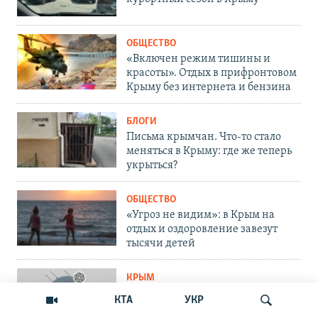
ОБЩЕСТВО
«Включен режим тишины и
красоты». Отдых в прифронтовом
Крыму без интернета и бензина
БЛОГИ
Письма крымчан. Что-то стало
меняться в Крыму: где же теперь
укрыться?
ОБЩЕСТВО
«Угроз не видим»: в Крым на
отдых и оздоровление завезут
тысячи детей
КРЫМ
«Горячая точка» на карте мира».
КТА
УКР
8 сценариев будущего Крыма от