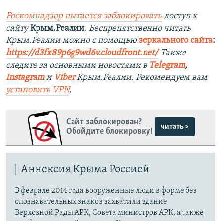
Роскомнадзор пытается заблокировать
доступ к
сайту
Крым.Реалии
.
Беспрепятственно читать
Крым.Реалии можно с помощью
зеркального сайта
:
https://d3fx89p6g9wd6v.cloudfront.net/
Также
следите за основными новостями в
Telegram
,
Instagram
и
Viber
Крым.Реалии. Рекомендуем вам
установить
VPN
.
Сайт заблокирован?
читать >
Обойдите блокировку!
Аннексия Крыма Россией
В феврале 2014 года вооруженные люди в форме без
опознавательных знаков захватили здание
Верховной Рады АРК, Совета министров АРК, а также