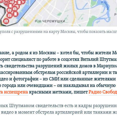
поля с разрушениями на карту Москвы, чтобы показать мас
аиле, а родом я из Москвы – хотел бы, чтобы жители М
ворит специалист по работе в соцсетях Виталий Штутма
ть свидетельства разрушений жилых домов в Мариупо
массированным обстрелам российской артиллерии и та
део и фотографии – из СМИ или сделанные жителями
 города или очевидцами – он накладывал на обычную 
та испещрена
красными метками, пишет
Радио Свобо
нных Штутманом
свидетельств есть и кадры разрушенн
 и видео в момент обстрела артиллерией или танками 