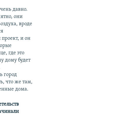
очень давно.
нятно, они
воздуха, вроде
ся
 проект, и он
торые
е, где это
му дому будет
.
ь город
, что же там,
енные дома.
етельств
начинали