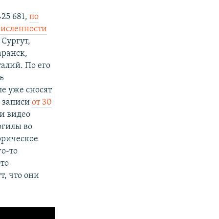
25 681,
по
численности
 Сургут,
аранск,
талий. По его
ь
е уже сносят
В записи
от 30
 и видео
огилы во
торическое
го-то
ото
т, что они