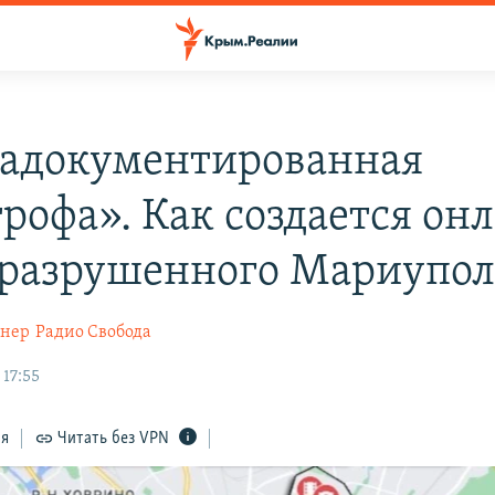
задокументированная
трофа». Как создается он
 разрушенного Мариупол
гнер
Радио Свобода
 17:55
ся
Читать без VPN