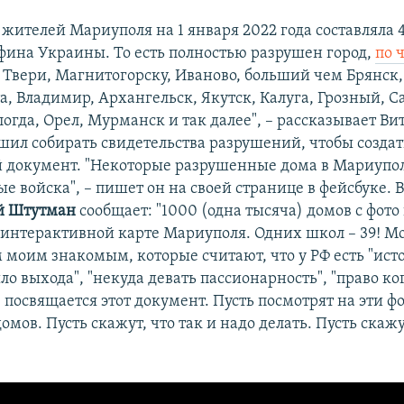
жителей Мариуполя на 1 января 2022 года составляла 4
ина Украины. То есть полностью разрушен город,
по 
 Твери, Магнитогорску, Иваново, больший чем Брянск,
а, Владимир, Архангельск, Якутск, Калуга, Грозный, С
огда, Орел, Мурманск и так далее", – рассказывает Ви
ешил собирать свидетельства разрушений, чтобы создат
 документ. "Некоторые разрушенные дома в Мариупол
е войска", – пишет он на своей странице в фейсбуке. 
й Штутман
сообщает: "1000 (одна тысяча) домов с фото
 интерактивной карте Мариуполя. Одних школ – 39! М
м моим знакомым, которые считают, что у РФ есть "ис
ыло выхода", "некуда девать пассионарность", "право ко
 посвящается этот документ. Пусть посмотрят на эти ф
мов. Пусть скажут, что так и надо делать. Пусть скажу