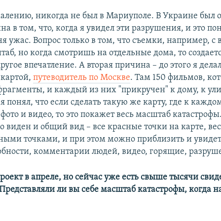
ожалению, никогда не был в Мариуполе. В Украине был 
а в том, что, когда я увидел эти разрушения, и это по
я ужас. Вопрос только в том, что съемки, например, с 
аб, но когда смотришь на отдельные дома, то создает
угое впечатление. А вторая причина – до этого я делал
 картой,
путеводитель по Москве
. Там 150 фильмов, ко
рагменты, и каждый из них "прикручен" к дому, к улиц
 я понял, что если сделать такую же карту, где к каждо
фото и видео, то это покажет весь масштаб катастрофы
 виден и общий вид – все красные точки на карте, вес
ными точками, и при этом можно приблизить и увидеть
обности, комментарии людей, видео, горящие, разруш
роект в апреле, но сейчас уже есть свыше тысячи свид
Представляли ли вы себе масштаб катастрофы, когда 