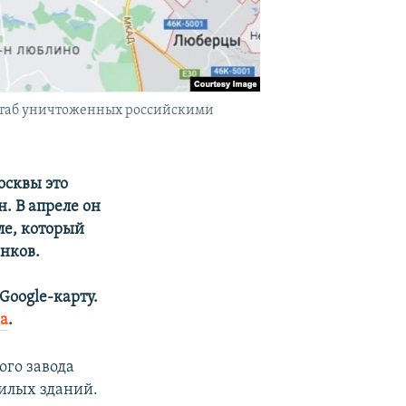
штаб уничтоженных российскими
осквы это
н. В апреле он
ле, который
нков.
Google-карту.
да
.
ого завода
жилых зданий.