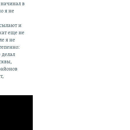
я начинал в
о я не
исылают и
жат еще не
е я не
тепенно:
е делал
сквы,
 районов
т,