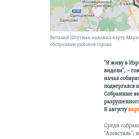
Виталий Штутман наложил карту Мариу
обстрелами районов города
"Я живу в Изр
видели", – го
начал собира
подвергался 
Собранные ви
разрушенного
К августу
кар
Среди собра
"Азовсталь",