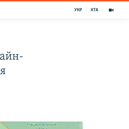
УКР
КТА
лайн-
я