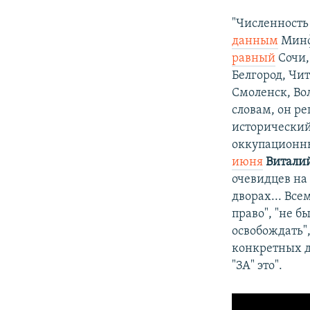
"Численность 
данным
Минф
равный
Сочи,
Белгород, Чит
Смоленск, Вол
словам, он р
исторический
оккупационны
июня
Витали
очевидцев на
дворах... Все
право", "не б
освобождать",
конкретных до
"ЗА" это".