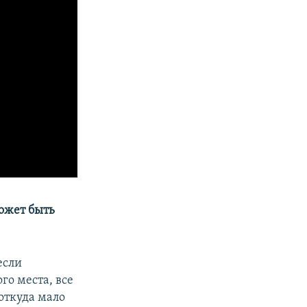
ожет быть
если
го места, все
 откуда мало