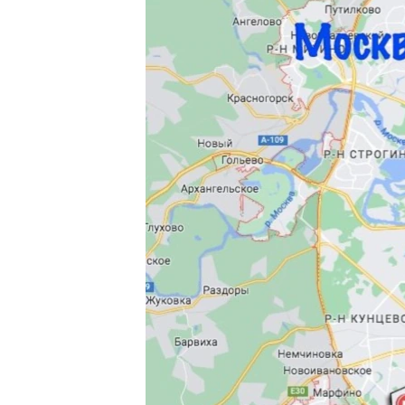
ПОБЕДИТЕЛЕЙ НЕ СУДЯТ?
КРЫМ.НЕПОКОРЕННЫЙ
ELIFBE
УКРАИНСКАЯ ПРОБЛЕМА КРЫМА