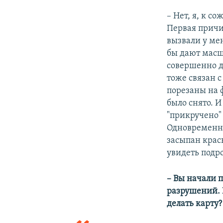
– Нет, я, к с
Первая причин
вызвали у мен
бы дают масшт
совершенно др
тоже связан с
порезаны на ф
было снято. И
"прикручено" 
Одновременно
засыпан крас
увидеть подр
– Вы начали п
разрушений. 
делать карту?