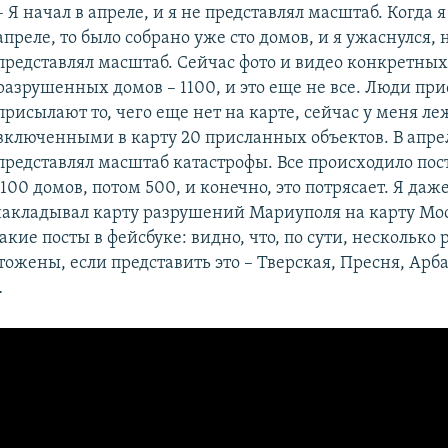
– Я начал в апреле, и я не представлял масштаб. Когда 
апреле, то было собрано уже сто домов, и я ужаснулся, н
представлял масштаб. Сейчас фото и видео конкретных
разрушенных домов – 1100, и это еще не все. Люди пр
присылают то, чего еще нет на карте, сейчас у меня ле
включенными в карту 20 присланных объектов. В апрел
представлял масштаб катастрофы. Все происходило пос
100 домов, потом 500, и конечно, это потрясает. Я даж
накладывал карту разрушений Мариуполя на карту Мо
кие посты в фейсбуке: видно, что, по сути, несколько
ожены, если представить это – Тверская, Пресня, Арба
…