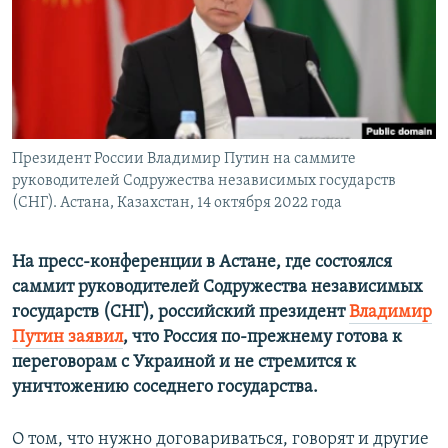
ПРИСОЕДИНЯЙТЕСЬ!
ПОБЕДИТЕЛЕЙ НЕ СУДЯТ?
КРЫМ.НЕПОКОРЕННЫЙ
ELIFBE
УКРАИНСКАЯ ПРОБЛЕМА КРЫМА
Все сайты RFE/RL
Президент России Владимир Путин на саммите
руководителей Содружества независимых государств
(СНГ). Астана, Казахстан, 14 октября 2022 года
На пресс-конференции в Астане, где состоялся
саммит руководителей Содружества независимых
государств (СНГ), российский президент
Владимир
Путин заявил
, что Россия по-прежнему готова к
переговорам с Украиной и не стремится к
уничтожению соседнего государства.
О том, что нужно договариваться, говорят и другие