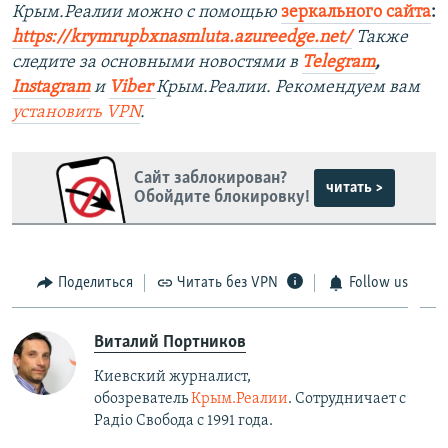
Крым.Реалии можно с помощью
зеркального сайта
:
https://krymrupbxnasmluta.azureedge.net/
Также
следите за основными новостями в
Telegram
,
Instagram
и
Viber
Крым.Реалии. Рекомендуем вам
установить
VPN
.
Сайт заблокирован?
читать >
Обойдите блокировку!
Поделиться
Читать без VPN
Follow us
Виталий Портников
Киевский журналист,
обозреватель
Крым.Реалии
. Сотрудничает с
Радiо Свобода с 1991 года.