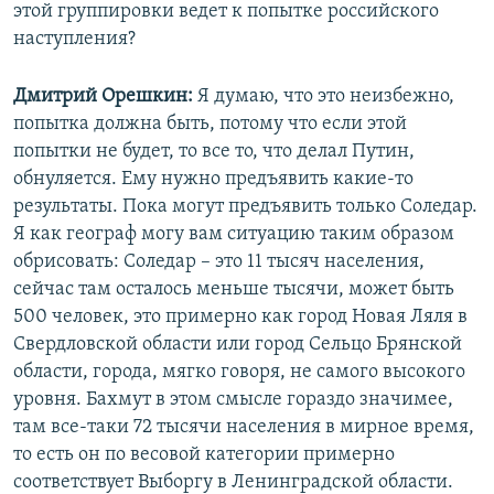
у
щ
этой группировки ведет к попытке российского
щ
и
наступления?
и
й
й
с
Дмитрий Орешкин:
Я думаю, что это неизбежно,
с
л
попытка должна быть, потому что если этой
л
а
попытки не будет, то все то, что делал Путин,
а
й
обнуляется. Ему нужно предъявить какие-то
й
д
результаты. Пока могут предъявить только Соледар.
д
Я как географ могу вам ситуацию таким образом
обрисовать: Соледар – это 11 тысяч населения,
сейчас там осталось меньше тысячи, может быть
500 человек, это примерно как город Новая Ляля в
Свердловской области или город Сельцо Брянской
области, города, мягко говоря, не самого высокого
уровня. Бахмут в этом смысле гораздо значимее,
там все-таки 72 тысячи населения в мирное время,
то есть он по весовой категории примерно
соответствует Выборгу в Ленинградской области.