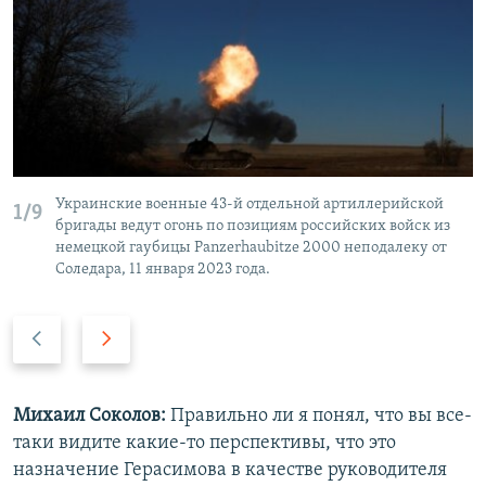
Украинские военные 43-й отдельной артиллерийской
1/9
бригады ведут огонь по позициям российских войск из
немецкой гаубицы Panzerhaubitze 2000 неподалеку от
Соледара, 11 января 2023 года.
П
С
р
л
е
е
д
д
Михаил Соколов:
Правильно ли я понял, что вы все-
ы
у
таки видите какие-то перспективы, что это
д
ю
назначение Герасимова в качестве руководителя