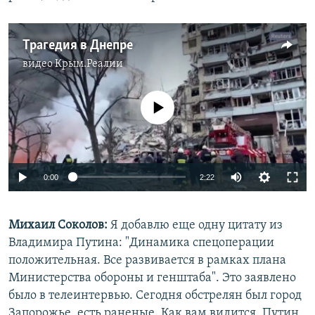
Трагедия в Днепре
видео
Крым.Реалии
No media source currently available
Auto
0:00
2:22
240p
Михаил Соколов:
Я добавлю еще одну цитату из
360p
Владимира Путина: "Динамика спецоперации
Auto
240p
360p
480p
480p
положительная. Все развивается в рамках плана
720p
Министерства обороны и генштаба". Это заявлено
720p
1080p
было в телеинтервью. Сегодня обстрелян был город
1080p
Запорожье, есть раненые. Как вам видится, Путин