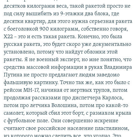
десятков килограмм веса, такой ракетой просто не
под силу вышибить из 9-этажки два блока, где
десятки квартир, для этого нужна серьезная ракета
с боеголовкой 900 килограмм, собственно говоря,
Х22 – это и есть такая ракета. Конечно, это была
русская ракета, это будет скоро уже документально
установлено, потому что найдут обломки этой
ракеты. Я не военный эксперт, но мне понятно, что
средства массовой информации в руках Владимира
Путина не просто предлагают людям заведомо
фальшивую картинку. Точно так же, как это было с
рейсом MH-17, начиная от мертвых трупов, потом
продолжая рассказами про диспетчера Карлоса,
потом про летчика Волошина, потом про какой-то
самолет, который сбил этот борт, с размахом крыла
с футбольное поле. Они совершенно искренне
считают свое российское население пластилином,
из которого можно слепить все, что угодно. Это