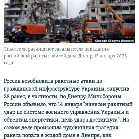
ПРИСОЕДИНЯЙТЕСЬ!
ПОБЕДИТЕЛЕЙ НЕ СУДЯТ?
КРЫМ.НЕПОКОРЕННЫЙ
ELIFBE
УКРАИНСКАЯ ПРОБЛЕМА КРЫМА
Все сайты RFE/RL
Спасатели расчищают завалы после попадания
российской ракеты в жилой дом. Днепр, 15 января 2023
года
Россия возобновила ракетные атаки по
гражданской инфраструктуре Украины, запустив
28 ракет, в частности, по Днепру. Минобороны
России объявило, что 14 января "нанесен ракетный
удар по системе военного управления Украины и
объектам энергетики, цель удара достигнута". На
самом деле произошла чудовищная трагедия:
ракета попала в жилой доме в Днепре, как