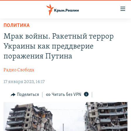
Доступность
ссылки
Вернуться
ПОЛИТИКА
к
НОВОСТИ
Мрак войны. Ракетный террор
основному
СПЕЦПРОЕКТЫ
содержанию
Украины как преддверие
ВОДА
Вернутся
ГРУЗ 200
поражения Путина
к
ИСТОРИЯ
КАРТА ВОЕННЫХ ОБЪЕКТОВ КРЫМА
главной
Радио Свобода
ЕЩЕ
11 ЛЕТ ОККУПАЦИИ КРЫМА. 11 ИСТОРИЙ СОПРОТИВЛЕНИЯ
навигации
Вернутся
17 января 2023, 14:17
РАДІО СВОБОДА
ИНТЕРАКТИВ
к
КАК ОБОЙТИ БЛОКИРОВКУ
ИНФОГРАФИКА
Поделиться
Читать без VPN
поиску
ТЕЛЕПРОЕКТ КРЫМ.РЕАЛИИ
Українською
СОВЕТЫ ПРАВОЗАЩИТНИКОВ
Qırımtatar
ПРОПАВШИЕ БЕЗ ВЕСТИ