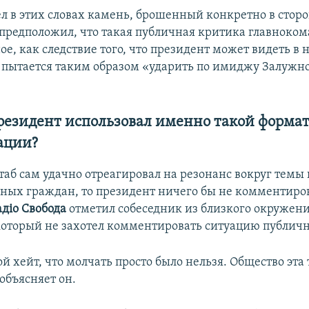
ел в этих словах камень, брошенный конкретно в стор
 предположил, что такая публичная критика главнок
ое, как следствие того, что президент может видеть в 
 пытается таким образом «ударить по имиджу Залужно
резидент использовал именно такой форма
ации?
таб сам удачно отреагировал на резонанс вокруг тем
ных граждан, то президент ничего бы не комментиров
ад
і
о Свобода
отметил собеседник из близкого окружен
который не захотел комментировать ситуацию публичн
й хейт, что молчать просто было нельзя. Общество эта
 объясняет он.