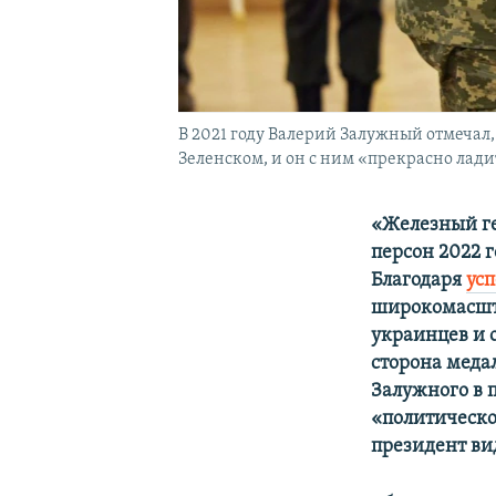
В 2021 году Валерий Залужный отмеча
Зеленском, и он с ним «прекрасно лади
«Железный ге
персон 2022 
Благодаря
ус
широкомасшта
украинцев и о
сторона меда
Залужного в 
«политическ
президент ви