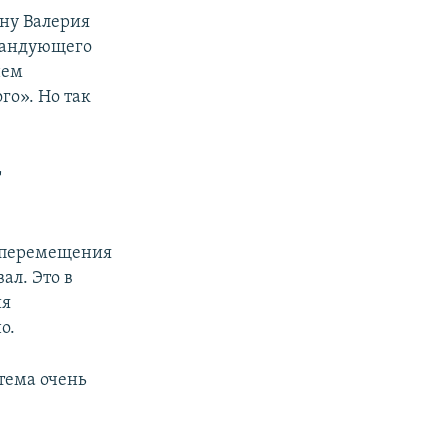
ону Валерия
омандующего
нем
го». Но так
т
ы перемещения
ал. Это в
ия
о.
 тема очень