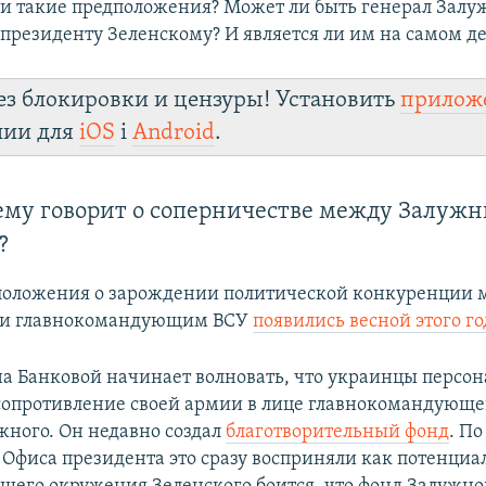
и такие предположения? Может ли быть генерал Зал
президенту Зеленскому? И является ли им на самом де
ез блокировки и цензуры! Установить
прилож
лии для
iOS
і
Android
.
чему говорит о соперничестве между Залуж
?
положения о зарождении политической конкуренции 
 и главнокомандующим ВСУ
появились весной этого го
а Банковой начинает волновать, что украинцы персо
сопротивление своей армии в лице главнокомандующе
жного. Он недавно создал
благотворительный фонд
. П
 Офиса президента это сразу восприняли как потенциа