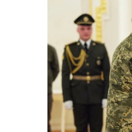
ПОБЕДИТЕЛЕЙ НЕ СУДЯТ?
КРЫМ.НЕПОКОРЕННЫЙ
ELIFBE
УКРАИНСКАЯ ПРОБЛЕМА КРЫМА