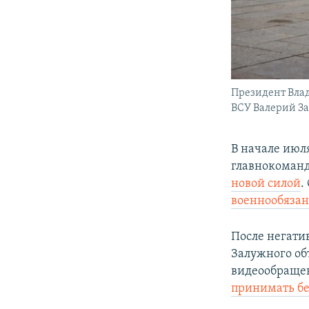
Президент Вла
ВСУ Валерий За
В начале июл
главнокоманд
новой силой
.
военнообяза
После негати
Залужного об
видеообращен
принимать бе