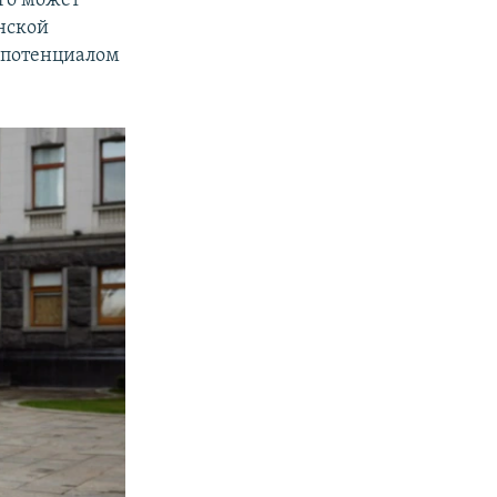
го может
нской
а потенциалом