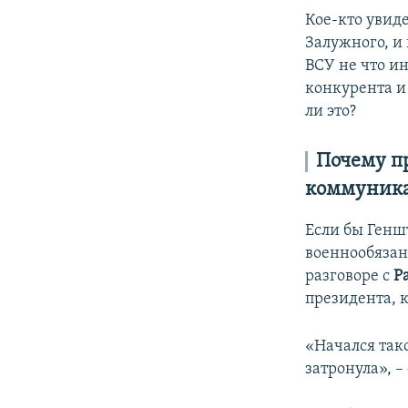
Кое-кто увид
Залужного, и
ВСУ не что ин
конкурента и
ли это?
Почему п
коммуник
Если бы Генш
военнообязан
разговоре с
Р
президента, 
«Начался тако
затронула», –