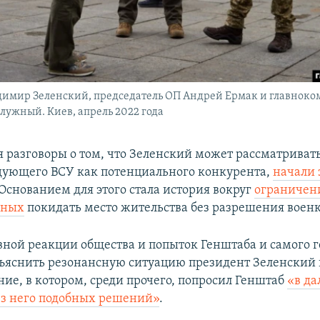
димир Зеленский, председатель ОП Андрей Ермак и главно
лужный. Киев, апрель 2022 года
я разговоры о том, что Зеленский может рассматриват
ующего ВСУ как потенциального конкурента,
начали 
 Основанием для этого стала история вокруг
ограничен
нных
покидать место жительства без разрешения воен
вной реакции общества и попыток Генштаба и самого 
ъяснить резонансную ситуацию президент Зеленский
ие, в котором, среди прочего, попросил Генштаб
«в д
з него подобных решений»
.