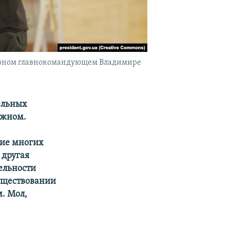
ховном главнокомандующем Владимире
ельных
ужном.
ние многих
 другая
ельности
существовании
. Мол,