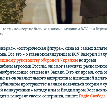
л, что ему комфортно быть главнокомандующим ВСУ при Вер
т»
нерал», «историческая фигура», одна из самых влият
года. Все это – о главнокомандующем ВСУ Валерии Зал
пешному руководству обороной Украины
во время
бной агрессии России, он смог завоевать расположе
добрительные отзывы на Западе. В то же время, есть и
ли: из-за значительного авторитета и нынешней влият
публичном пространстве начали появляться теории о 
ой конкуренции» между ним и Владимиром Зеленским
дит в генерале своего соперника, пишет
Радіо Свобода
.