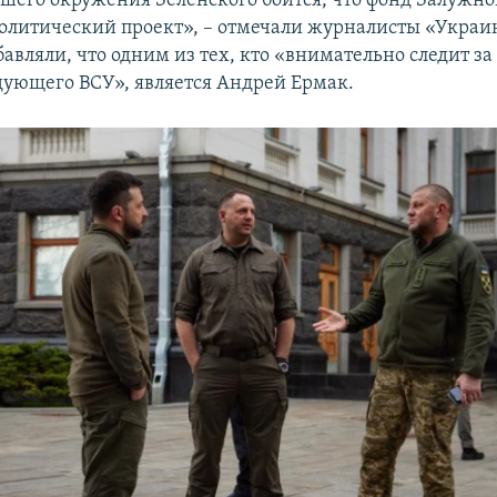
шего окружения Зеленского боится, что фонд Залужно
политический проект», – отмечали журналисты «Украи
бавляли, что одним из тех, кто «внимательно следит з
ующего ВСУ», является Андрей Ермак.