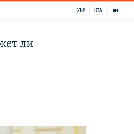
УКР
КТА
жет ли