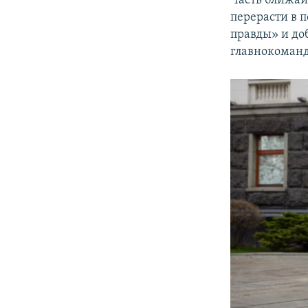
Часть ближай
перерасти в 
правды» и до
главнокоманд