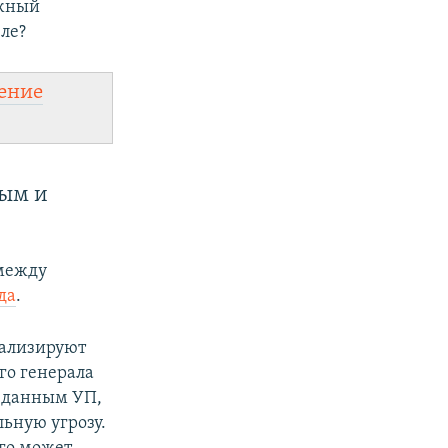
ужный
ле?
ение
ным и
между
да
.
нализируют
го генерала
о данным УП,
льную угрозу.