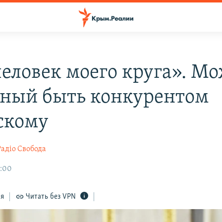
человек моего круга». Мо
ный быть конкурентом
скому
Радіо Свобода
1:00
ся
Читать без VPN