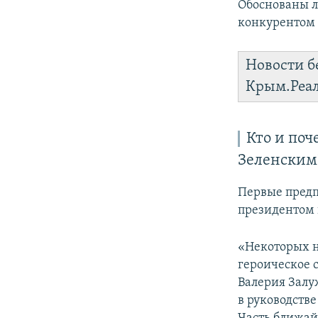
Обоснованы л
конкурентом 
Новости б
Крым.Реа
Кто и по
Зеленским
Первые пред
президентом
«Некоторых н
героическое 
Валерия Залу
в руководстве