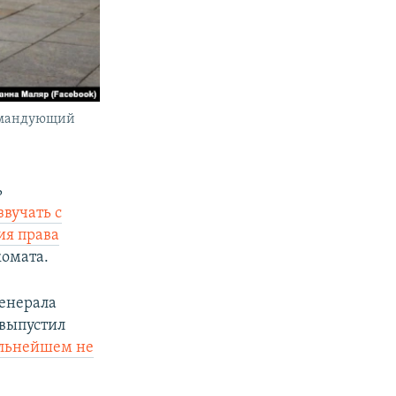
командующий
ь
звучать с
ия права
комата.
генерала
 выпустил
альнейшем не