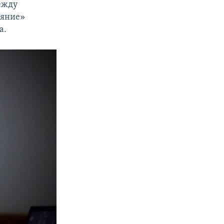
ежду
ояние»
а.