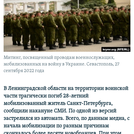
ПРИСОЕДИНЯЙТЕСЬ!
ПОБЕДИТЕЛЕЙ НЕ СУДЯТ?
КРЫМ.НЕПОКОРЕННЫЙ
ELIFBE
УКРАИНСКАЯ ПРОБЛЕМА КРЫМА
Все сайты RFE/RL
Митинг, посвященный проводам военнослужащих,
мобилизованных на войну в Украине. Севастополь, 27
сентября 2022 года
В Ленинградской области на территории воинской
части трагически погиб 28-летний
мобилизованный житель Санкт-Петербурга,
сообщили накануне СМИ. По одной из версий
застрелился из автомата. Всего, по данным медиа, с
начала мобилизации по разным причинам
скончалось более десяти новобранцев. При этом