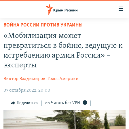
Доступность
ссылки
Вернуться
ВОЙНА РОССИИ ПРОТИВ УКРАИНЫ
к
НОВОСТИ
«Мобилизация может
основному
СПЕЦПРОЕКТЫ
содержанию
превратиться в бойню, ведущую к
ВОДА
Вернутся
ГРУЗ 200
истреблению армии России» –
к
ИСТОРИЯ
КАРТА ВОЕННЫХ ОБЪЕКТОВ КРЫМА
эксперты
главной
ЕЩЕ
11 ЛЕТ ОККУПАЦИИ КРЫМА. 11 ИСТОРИЙ СОПРОТИВЛЕНИЯ
навигации
Виктор Владимиров
Голос Америки
Вернутся
РАДІО СВОБОДА
ИНТЕРАКТИВ
к
07 октября 2022, 20:00
КАК ОБОЙТИ БЛОКИРОВКУ
ИНФОГРАФИКА
поиску
Поделиться
Читать без VPN
ТЕЛЕПРОЕКТ КРЫМ.РЕАЛИИ
Українською
СОВЕТЫ ПРАВОЗАЩИТНИКОВ
Qırımtatar
ПРОПАВШИЕ БЕЗ ВЕСТИ