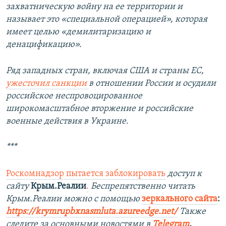
захватническую войну на ее территории и
называет это «специальной операцией», которая
имеет целью «демилитаризацию и
денацификацию».
Ряд западных стран, включая США и страны ЕС,
ужесточил санкции
в отношении России и осудили
российское неспровоцированное
широкомасштабное вторжение и российские
военные действия в Украине.
***
Роскомнадзор пытается заблокировать
доступ к
сайту
Крым.Реалии
.
Беспрепятственно читать
Крым.Реалии можно с помощью
зеркального сайта
:
https://krymrupbxnasmluta.azureedge.net/
Также
следите за основными новостями в
Telegram
,