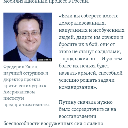
мобилизационный процесс в России.
«Если вы соберете вместе
деморализованных,
напуганных и необученных
людей, дадите им оружие и
бросите их в бой, они от
этого не станут солдатами,
– продолжил он. – И уж тем
более их нельзя будет
Фредерик Каган,
назвать армией, способной
научный сотрудник и
директор проекта
успешно решать задачи
критических угроз в
командования».
Американском
институте
Путину сначала нужно
предпринимательства
было сосредоточиться на
восстановлении
боеспособности вооруженных сил с сильно