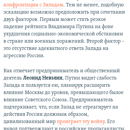
щ
и
конфронтации с Западом
. Тем не менее, подобную
и
й
эскалацию возможно предположить при сочетании
й
с
двух факторов. Первым может стать резкое
с
л
падение рейтинга Владимира Путина на фоне
л
а
ухудшения социально-экономической обстановки
а
й
в стране или военных поражений. Второй фактор –
й
д
это отсутствие адекватного ответа Запада на
д
агрессию России.
Как отмечает предприниматель и общественный
деятель
Леонид Невзлин
, Путин видит слабость
Запада и пользуется ею, планируя расширить
влияние Москвы до уровня, превышающего былое
влияние Советского Союза. Предприниматель
подчеркивает, что, если Запад не отреагирует на
действия России должным образом,
цивилизованный мир
проиграет эту войну
. Его
вывод подтверждают и российские пропагандисты,