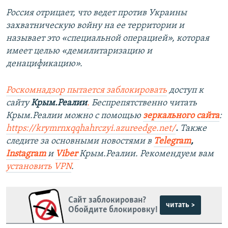
Россия отрицает, что ведет против Украины
захватническую войну на ее территории и
называет это «специальной операцией», которая
имеет целью «демилитаризацию и
денацификацию».
Роскомнадзор пытается заблокировать
доступ к
сайту
Крым.Реалии
.
Беспрепятственно читать
Крым.Реалии можно с помощью
зеркального сайта
:
https://krymrnxqqhahrczyi.azureedge.net/
.
Также
следите за основными новостями в
Telegram
,
Instagram
и
Viber
Крым.Реалии. Рекомендуем вам
установить
VPN
.
Сайт заблокирован?
читать >
Обойдите блокировку!