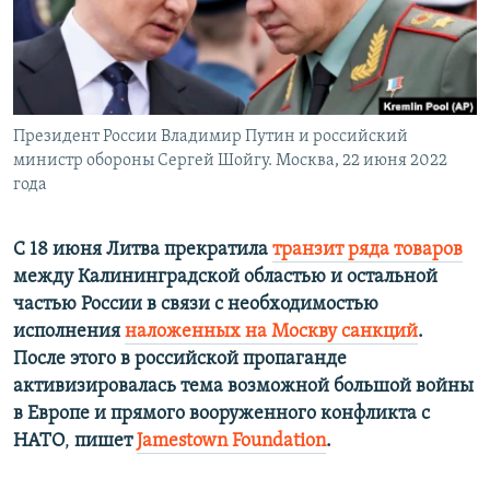
ПРИСОЕДИНЯЙТЕСЬ!
ПОБЕДИТЕЛЕЙ НЕ СУДЯТ?
КРЫМ.НЕПОКОРЕННЫЙ
ELIFBE
Президент России Владимир Путин и российский
УКРАИНСКАЯ ПРОБЛЕМА КРЫМА
министр обороны Сергей Шойгу. Москва, 22 июня 2022
Все сайты RFE/RL
года
С 18 июня Литва прекратила
транзит ряда товаров
между Калининградской областью и остальной
частью России в связи с необходимостью
исполнения
наложенных на Москву санкций
.
После этого в российской пропаганде
активизировалась тема возможной большой войны
в Европе и прямого вооруженного конфликта с
НАТО
,
пишет
Jamestown Foundation
.