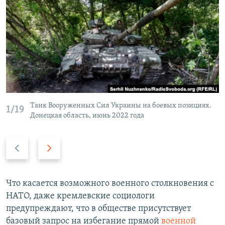
Танк Вооруженных Сил Украины на боевых позициях.
1/19
Донецкая область, июнь 2022 года
П
С
р
л
е
е
д
д
Что касается возможного военного столкновения с
ы
у
НАТО, даже кремлевские социологи
д
ю
предупреждают, что в обществе присутствует
у
щ
базовый запрос на избегание прямой
военной