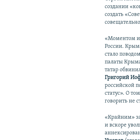
создании «ко
создать «Сов
совещательног
«Моментом ис
России. Крым
стало поводо
палаты Крыма
татар обвини
Григорий Ио
российской п
статус». О т
говорить не с
«Крайним» за
и вскоре уво
аннексирова