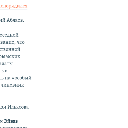
аспорядился
ий Аблаев.
соседней
вание, что
ственной
крымских
палаты
ть в
ть на «особый
, чиновник
мзи Ильясова
ик
Эйваз