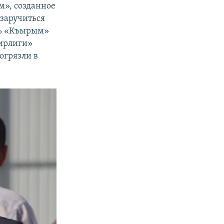
м», созданное
 заручиться
ть «Къырым»
бирлиги»
огрязли в