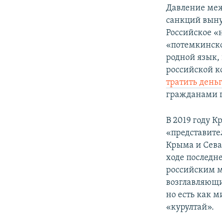
Давление меж
санкций вын
Российское «
«потемкинско
родной язык, 
российской к
тратить день
гражданами г
В 2019 году 
«представите
Крыма и Сева
ходе последн
российским м
возглавляющи
но есть как 
«курултай».