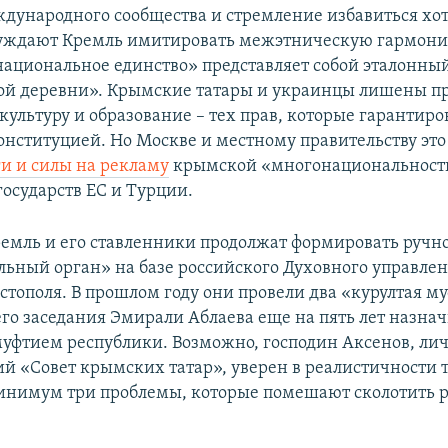
дународного сообщества и стремление избавиться хот
уждают Кремль имитировать межэтническую гармони
национальное единство» представляет собой эталонны
й деревни». Крымские татары и украинцы лишены пр
культуру и образование – тех прав, которые гарантир
онституцией. Но Москве и местному правительству эт
ги и силы на рекламу
крымской «многонациональност
осударств ЕС и Турции.
Кремль и его ставленники продолжат формировать ручн
льный орган» на базе российского Духовного управле
стополя. В прошлом году они провели два «курултая му
его заседания Эмирали Аблаева еще на пять лет назна
уфтием республики. Возможно, господин Аксенов, ли
й «Совет крымских татар», уверен в реалистичности 
минимум три проблемы, которые помешают сколотить 