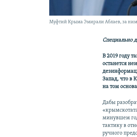
Муфтий Крыма Эмирали Аблаев, за ним 
Специально д
В 2019 году 
останется не
дезинформац
Запад, что в
на том основ
Дабы разобра
«крымскотата
минувшем год
тактику в от
ручного пред