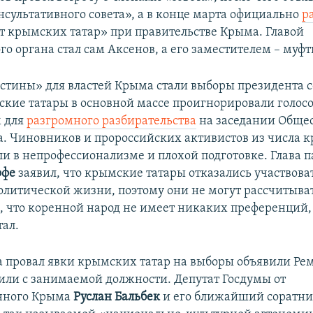
нсультативного совета», а в конце марта официально
р
ет крымских татар» при правительстве Крыма. Главой
о органа стал сам Аксенов, а его заместителем – муфт
тины» для властей Крыма стали выборы президента 
ские татары в основной массе проигнорировали голосо
м для
разгромного разбирательства
на заседании Обще
. Чиновников и пророссийских активистов из числа 
ли в непрофессионализме и плохой подготовке. Глава 
ффе
заявил, что крымские татары отказались участвова
олитической жизни, поэтому они не могут рассчитыва
ом, что коренной народ не имеет никаких преференций
тал.
 провал явки крымских татар на выборы объявили Ре
лили с занимаемой должности. Депутат Госдумы от
нного Крыма
Руслан Бальбек
и его ближайший соратн