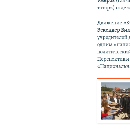
Умеров
(глав
татар») отде
Движение «Къ
Эскендер Бил
учредителей 
одним «наци
политический
Перспективы 
«Национальна