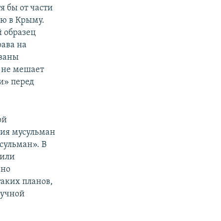
я бы от части
ю в Крыму.
й образец
ава на
ованы
о не мешает
и» перед
ой
ния мусульман
сульман». В
чили
чно
таких планов,
ручной