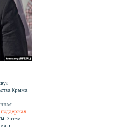
иву»
ьства Крыма
енная
а
поддержал
ым
. Затем
вил о