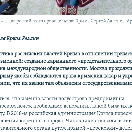
– глава российского правительства Крыма Сергей Аксенов. А
ля Крым.Реалии
тактика российских властей Крыма в отношении крымс
изменной: создание карманного «представительного о
ия международной общественности. Москва продолжи
 Крыму якобы соблюдаются права крымских татар и ук
ании, что их языки там объявлены «государственными
ться, что именно власти полуострова предпримут на
рском поле», необходимо вспомнить, какой была их п
у. В 2018-м российская администрация Крыма пересм
ношении коренного народа. Чиновники отказались от 
ставительного органа путем прямой «перековки» деле