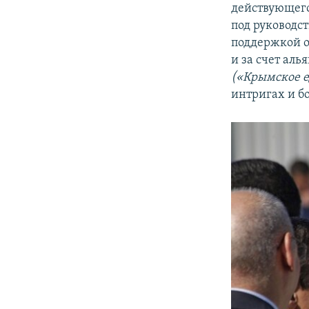
действующего
под руководс
поддержкой о
и за счет ал
(«Крымское е
интригах и бо