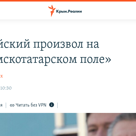
йский произвол на
скотатарском поле»
ах
 10:30
ся
Читать без VPN