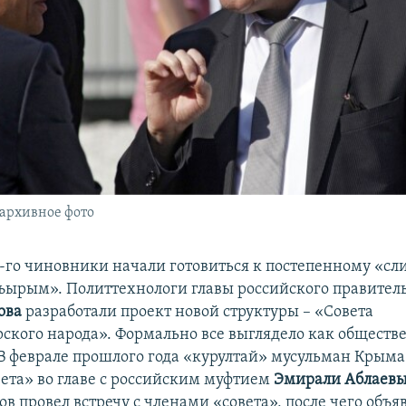
 архивное фото
8-го чиновники начали готовиться к постепенному «сл
ырым». Политтехнологи главы российского правител
ова
разработали проект новой структуры – «Совета
ского народа». Формально все выглядело как обществ
В феврале прошлого года «курултай» мусульман Крым
вета» во главе с российским муфтием
Эмирали Аблаев
в провел встречу с членами «совета», после чего объя