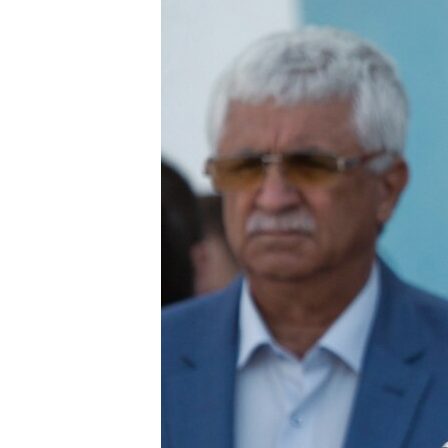
ПОБЕДИТЕЛЕЙ НЕ СУДЯТ?
КРЫМ.НЕПОКОРЕННЫЙ
ELIFBE
УКРАИНСКАЯ ПРОБЛЕМА КРЫМА