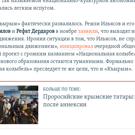
а так называемой «национально-культурной автоном
лались легким испугом.
ырым» фактически развалилось. Ремзи Ильясов и его
ялов
и
Рефат Дердаров
в ноябре
заявили
, что выходят и
движения. Ирония ситуации в том, что Ильясов, не сп
ональным движением»,
инициировал
очередной обще
 проект с громким названием «Национальная колыбе
нового образования остаются туманными. Формально
я колыбель» преследует те же цели, что и «Къырым».
БОЛЬШЕ ПО ТЕМЕ:
Проросийские крымские татары: 
после аннексии