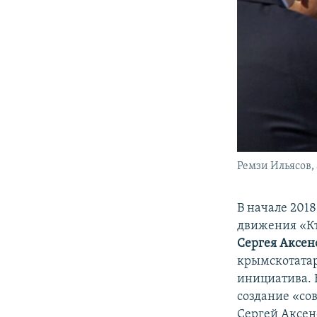
Ремзи Ильясов,
В начале 201
движения «Къ
Сергея Аксен
крымскотатар
инициатива. 
создание «со
Сергей Аксено