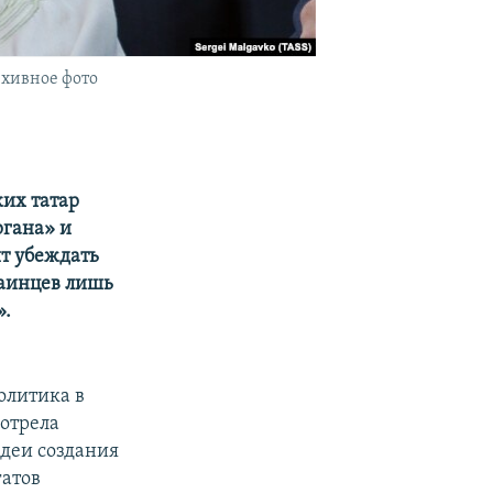
рхивное фото
ких татар
ргана» и
т убеждать
раинцев лишь
».
олитика в
отрела
идеи создания
гатов