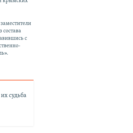
ии крымских
 заместители
з состава
равившись с
ственно-
ль».
их судьба