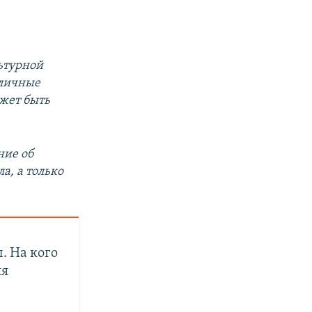
ьтурной
зличные
жет быть
ние об
а, а только
. На кого
ия