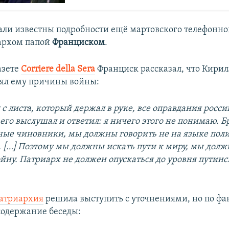
тали известны подробности ещё мартовского телефонно
архом папой
Франциском
.
азете
Corriere della Sera
Франциск рассказал, что Кирил
ял ему причины войны:
с листа, который держал в руке, все оправдания росси
его выслушал и ответил: я ничего этого не понимаю. Б
ные чиновники, мы должны говорить не на языке поли
. […] Поэтому мы должны искать пути к миру, мы дол
ойну. Патриарх не должен опускаться до уровня путинс
патриархия
решила выступить с уточнениями, но по фа
содержание беседы: