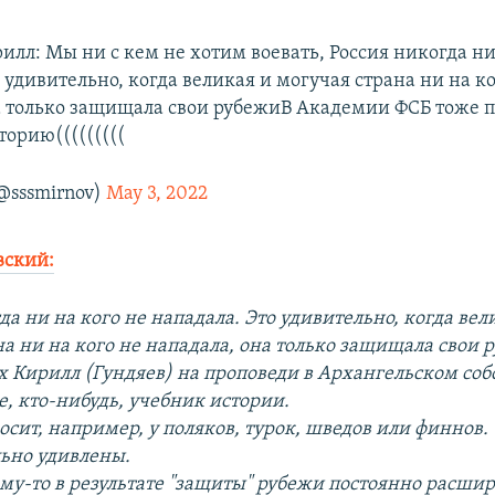
лл: Мы ни с кем не хотим воевать, Россия никогда ни
 удивительно, когда великая и могучая страна ни на ко
а только защищала свои рубежиВ Академии ФСБ тоже 
торию(((((((((
@sssmirnov)
May 3, 2022
вский:
да ни на кого не нападала. Это удивительно, когда вел
а ни на кого не нападала, она только защищала свои 
х Кирилл (Гундяев) на проповеди в Архангельском соб
е, кто-нибудь, учебник истории.
осит, например, у поляков, турок, шведов или финнов.
льно удивлены.
чему-то в результате "защиты" рубежи постоянно расши