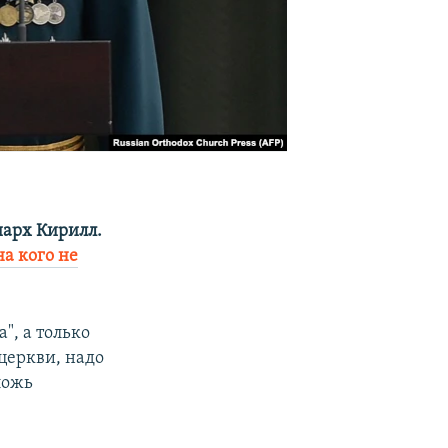
иарх Кирилл.
на кого не
", а только
церкви, надо
ложь