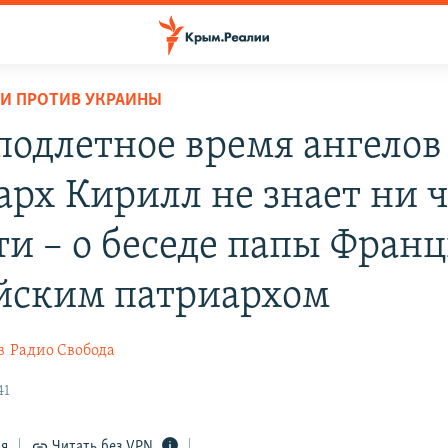
И ПРОТИВ УКРАИНЫ
подлетное время ангелов
арх Кирилл не знает ни ч
ти – о беседе папы Франц
йским патриархом
в
Радио Свобода
41
ся
Читать без VPN