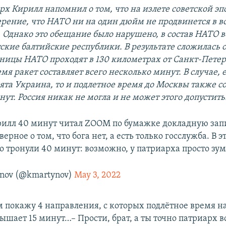
рх Кирилл напомнил о том, что на излете советской эп
ерение, что НАТО ни на один дюйм не продвинется в в
 Однако это обещание было нарушено, в состав НАТО 
ские балтийские республики. В результате сложилась
аницы НАТО проходят в 130 километрах от Санкт-Петер
мя ракет составляет всего несколько минут. В случае, 
ята Украина, то и подлетное время до Москвы также с
ут. Россия никак не могла и не может этого допустить
илл 40 минут читал ZOOM по бумажке докладную зап
ерное о том, что бога нет, а есть только госслужба. В 
о тронули 40 минут: возможно, у патриарха просто зум
ynov (@kmartynov)
May 3, 2022
ам покажу 4 направления, с которых подлётное время н
ышает 15 минут…– Прости, брат, а ты точно патриарх в