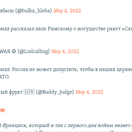
лбасы (@bulka_hleba)
May 4, 2022
илл рассказал папе Римскому о могуществе ракет «Са
AЯ ☮️ (@Lndcalling)
May 4, 2022
илл: Россия не может допустить, чтобы в наших церк
АТО.
ый фрукт 🇺🇦 (@Buddy_Judge)
May 4, 2022
ов:
 Франциск, который и так с первого дня войны являет