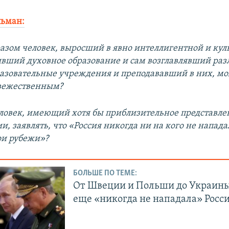
льман:
азом человек, выросший в явно интеллигентной и кул
ивший духовное образование и сам возглавлявший ра
азовательные учреждения и преподававший в них, мо
евежественным?
ловек, имеющий хотя бы приблизительное представле
и, заявлять, что «Россия никогда ни на кого не нападал
ои рубежи»?
БОЛЬШЕ ПО ТЕМЕ:
От Швеции и Польши до Украины
еще «никогда не нападала» Росс