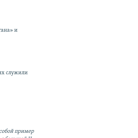
тана» и
вях служили
 собой пример