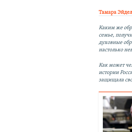
Тамара Эйде
Каким же обр
семье, получ
духовные обр
настолько н
Как может че
истории Росси
защищала св