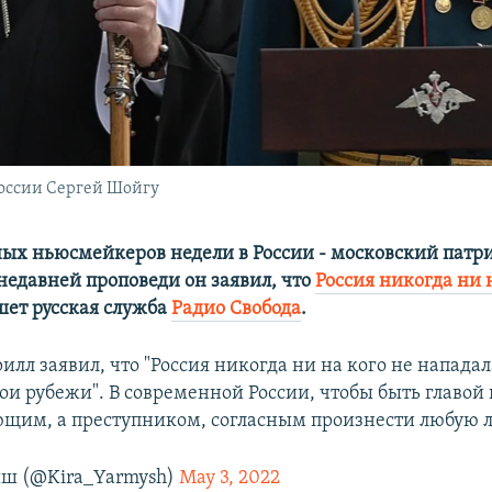
оссии Сергей Шойгу
ных ньюсмейкеров недели в России - московский патр
 недавней проповеди он заявил, что
Россия никогда ни 
шет русская служба
Радио Свобода
.
лл заявил, что "Россия никогда ни на кого не нападала
ои рубежи". В современной России, чтобы быть главой 
ющим, а преступником, согласным произнести любую 
ш (@Kira_Yarmysh)
May 3, 2022