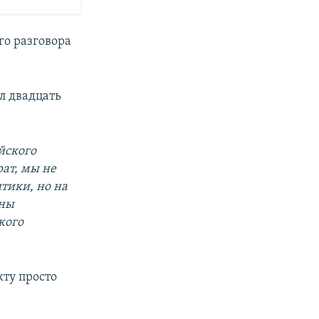
го разговора
л двадцать
йского
рат, мы не
тики, но на
жны
кого
кту просто