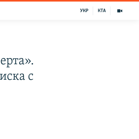
УКР
КТА
ерта».
иска с