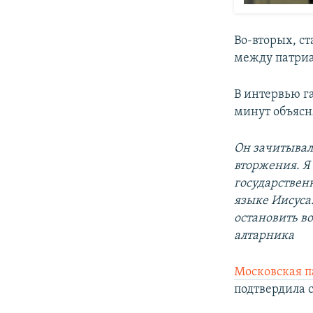
Во-вторых, с
между патри
В интервью г
минут объясн
Он зачитывал 
вторжения. Я 
государствен
языке Иисуса
остановить в
алтарника
Московская 
подтвердила 