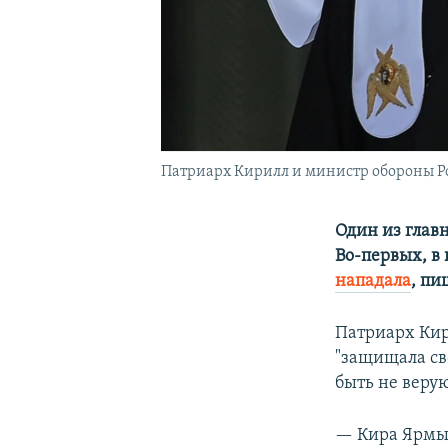
Патриарх Кирилл и министр обороны Р
Один из глав
Во-первых, в
нападала
, пи
Патриарх Кири
"защищала св
быть не веру
— Кира Ярмы