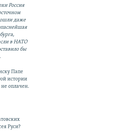
охи Россия
осточном
вошли даже
 опаснейшая
бурга,
если в НАТО
оставило бы
.
иску Папе
этой истории
 не оплачен.
атовских
сея Руси?