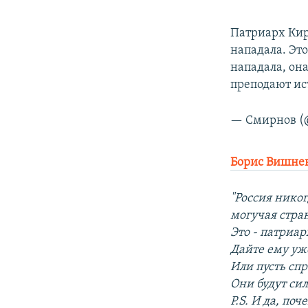
Патриарх Кири
нападала. Это
нападала, он
преподают ис
— Смирнов (
Борис Вишне
"Россия никог
могучая стран
Это - патриар
Дайте ему уж
Или пусть спр
Они будут си
P.S. И да, по