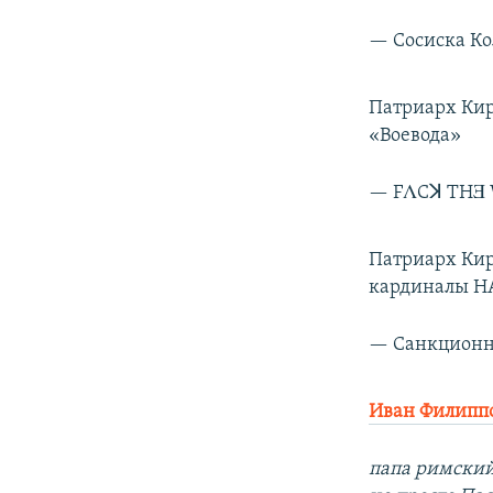
— Сосиска Ко
Патриарх Кир
«Воевода»
— FΛCꓘ THƎ W
Патриарх Кир
кардиналы Н
— Санкционн
Иван Филипп
папа римский