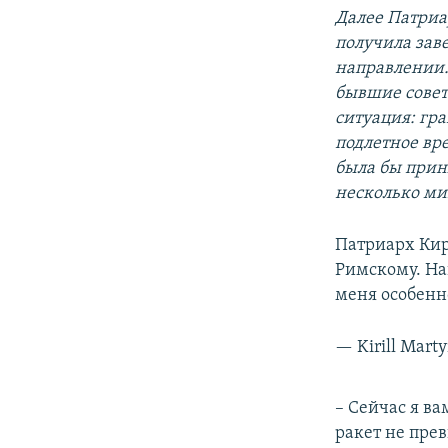
Далее Патриа
получила зав
направлении.
бывшие совет
ситуация: гр
подлетное вре
была бы прин
несколько мин
Патриарх Кир
Римскому. Нав
меня особенн
— Kirill Mart
– Сейчас я в
ракет не прев