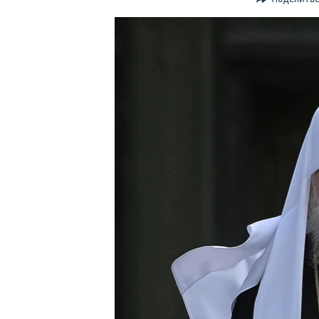
ПОБЕДИТЕЛЕЙ НЕ СУДЯТ?
КРЫМ.НЕПОКОРЕННЫЙ
ELIFBE
УКРАИНСКАЯ ПРОБЛЕМА КРЫМА