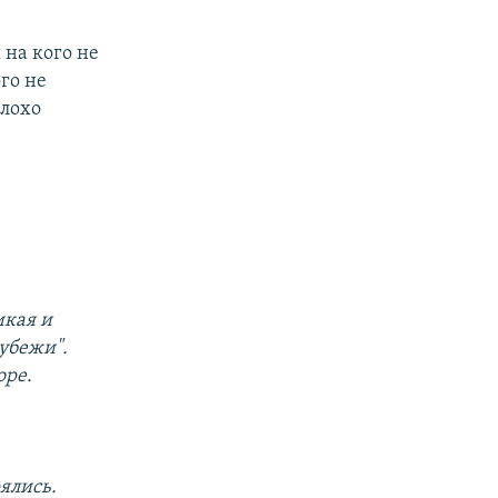
 на кого не
го не
плохо
икая и
рубежи".
оре.
рялись.