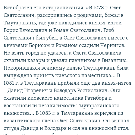
Вот образец его историописания: «В 1078 г. Олег
Святославич, рассорившись с родичами, бежал в
Тмутаракань, где уже находились князья-изгои
Борис Вячеславич и Роман Святославич. Глеб
Святославич был убит, а Олег Святославич вместе с
князьями Борисом и Романом осадили Чернигов.
Но взять город не удалось, а Олега Святославича
схватили хазары и увезли пленником в Византию.
Покорившаяся великому князю Тмутаракань была
вынуждена принять киевского наместника... В
1081 г. в Тмутаракань прибыли еще два князя-изгоя
– Давид Игоревич и Володарь Ростиславич. Они
схватили киевского наместника Ратибора и
восстановили независимость Тмутараканского
княжества... В 1083 г. в Тмутаракань вернулся из
византийского плена Олег Святославич. Он выгнал
оттуда Давида и Володаря и сел на княжеский стол.