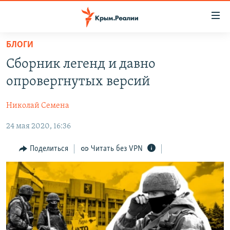
Доступность
ссылки
Вернуться
БЛОГИ
к
НОВОСТИ
Сборник легенд и давно
основному
СПЕЦПРОЕКТЫ
содержанию
опровергнутых версий
ВОДА
Вернутся
ГРУЗ 200
к
Николай Семена
ИСТОРИЯ
КАРТА ВОЕННЫХ ОБЪЕКТОВ КРЫМА
главной
24 мая 2020, 16:36
ЕЩЕ
11 ЛЕТ ОККУПАЦИИ КРЫМА. 11 ИСТОРИЙ СОПРОТИВЛЕНИЯ
навигации
Вернутся
РАДІО СВОБОДА
ИНТЕРАКТИВ
Поделиться
Читать без VPN
к
КАК ОБОЙТИ БЛОКИРОВКУ
ИНФОГРАФИКА
поиску
ТЕЛЕПРОЕКТ КРЫМ.РЕАЛИИ
Українською
СОВЕТЫ ПРАВОЗАЩИТНИКОВ
Qırımtatar
ПРОПАВШИЕ БЕЗ ВЕСТИ