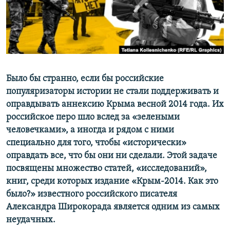
ПРИСОЕДИНЯЙТЕСЬ!
ПОБЕДИТЕЛЕЙ НЕ СУДЯТ?
КРЫМ.НЕПОКОРЕННЫЙ
ELIFBE
УКРАИНСКАЯ ПРОБЛЕМА КРЫМА
Все сайты RFE/RL
Было бы странно, если бы российские
популяризаторы истории не стали поддерживать и
оправдывать аннексию Крыма весной 2014 года. Их
российское перо шло вслед за «зелеными
человечками», а иногда и рядом с ними
специально для того, чтобы «исторически»
оправдать все, что бы они ни сделали. Этой задаче
посвящены множество статей, «исследований»,
книг, среди которых издание «Крым-2014. Как это
было?» известного российского писателя
Александра Широкорада является одним из самых
неудачных.