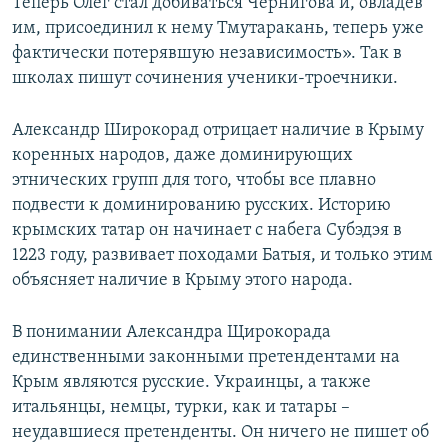
Теперь Олег стал добиваться Чернигова и, овладев
им, присоединил к нему Тмутаракань, теперь уже
фактически потерявшую независимость». Так в
школах пишут сочинения ученики-троечники.
Александр Широкорад отрицает наличие в Крыму
коренных народов, даже доминирующих
этнических групп для того, чтобы все плавно
подвести к доминированию русских. Историю
крымских татар он начинает с набега Субэдэя в
1223 году, развивает походами Батыя, и только этим
объясняет наличие в Крыму этого народа.
В понимании Александра Щирокорада
единственными законными претендентами на
Крым являются русские. Украинцы, а также
итальянцы, немцы, турки, как и татары –
неудавшиеся претенденты. Он ничего не пишет об