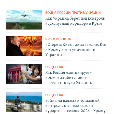
ВОЙНА РОССИИ ПРОТИВ УКРАИНЫ
Как Украина берет под контроль
«сухопутный коридор» в Крым
КРЫМ И ВОЙНА
«Стереть Киев с лица земли». Кто
в Крыму хочет уничтожения
Украины
ОБЩЕСТВО
Как Россия «мотивирует»
крымских абитуриентов
поступать в вузы Украины
ОБЩЕСТВО
Война на пляжах и тотальный
контроль: главные вызовы
курортного сезона-2026 в Крыму