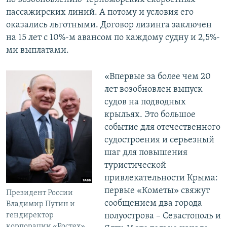
пассажирских линий. А потому и условия его
оказались льготными. Договор лизинга заключен
на 15 лет с 10%-м авансом по каждому судну и 2,5%-
ми выплатами.
«Впервые за более чем 20
лет возобновлен выпуск
судов на подводных
крыльях. Это большое
событие для отечественного
судостроения и серьезный
шаг для повышения
туристической
привлекательности Крыма:
первые «Кометы» свяжут
Президент России
сообщением два города
Владимир Путин и
гендиректор
полуострова – Севастополь и
корпорации «Ростех»