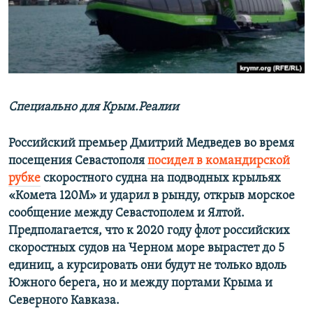
ПРИСОЕДИНЯЙТЕСЬ!
ПОБЕДИТЕЛЕЙ НЕ СУДЯТ?
КРЫМ.НЕПОКОРЕННЫЙ
ELIFBE
УКРАИНСКАЯ ПРОБЛЕМА КРЫМА
Все сайты RFE/RL
Специально для Крым.Реалии
Российский премьер Дмитрий Медведев во время
посещения Севастополя
посидел в командирской
рубке
скоростного судна на подводных крыльях
«Комета 120М» и ударил в рынду, открыв морское
сообщение между Севастополем и Ялтой.
Предполагается, что к 2020 году флот российских
скоростных судов на Черном море вырастет до 5
единиц, а курсировать они будут не только вдоль
Южного берега, но и между портами Крыма и
Северного Кавказа.