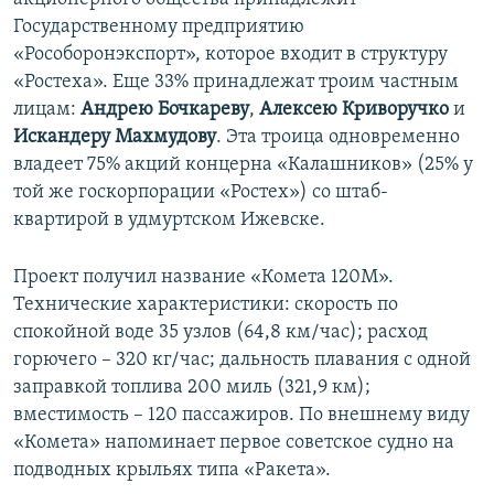
Государственному предприятию
«Рособоронэкспорт», которое входит в структуру
«Ростеха». Еще 33% принадлежат троим частным
лицам:
Андрею Бочкареву
,
Алексею Криворучко
и
Искандеру Махмудову
. Эта троица одновременно
владеет 75% акций концерна «Калашников» (25% у
той же госкорпорации «Ростех») со штаб-
квартирой в удмуртском Ижевске.
Проект получил название «Комета 120М».
Технические характеристики: скорость по
спокойной воде 35 узлов (64,8 км/час); расход
горючего – 320 кг/час; дальность плавания с одной
заправкой топлива 200 миль (321,9 км);
вместимость – 120 пассажиров. По внешнему виду
«Комета» напоминает первое советское судно на
подводных крыльях типа «Ракета».