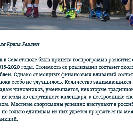
ля Крым.Реалии
ад в Севастополе была принята госпрограмма развития
015-2020 годы. Стоимость ее реализации составит около
блей. Однако от мощных финансовых вливаний состоя
 пока особо не улучшилось. Количество занимающихся 
ладам чиновников, уменьшается, некоторые традици
 исчезли из спортивного календаря, а построенные с
мком. Местные спортсмены успешно выступают в росси
 но только единицам из них удается прорваться на м
санкций.