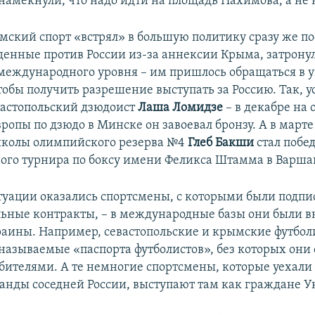
намекнули, что надо идти на площадь Нахимова, а не н
мский спорт «встрял» в большую политику сразу же пос
денные против России из-за аннексии Крыма, затрону
международного уровня – им пришлось обращаться в 
тобы получить разрешение выступать за Россию. Так, 
вастопольский дзюдоист
Лаша Ломидзе
– в декабре на
вропы по дзюдо в Минске он завоевал бронзу. А в март
школы олимпийского резерва №4
Глеб Бакши
стал побе
го турнира по боксу имени Феликса Штамма в Варша
туации оказались спортсмены, с которыми были подп
ьные контракты, – в международные базы они были в
аины. Например, севастопольские и крымские футбол
 называемые «паспорта футболистов», без которых они
ителями. А те немногие спортсмены, которые уехали 
манды соседней России, выступают там как граждане 