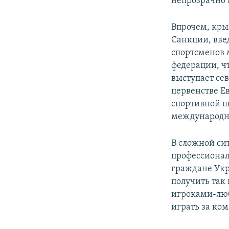
непрозрачно 
Впрочем, кры
Санкции, вве
спортсменов 
федерации, ч
выступает се
первенстве Е
спортивной 
международно
В сложной си
профессионал
граждане Укр
получить так
игроками-люб
играть за ко