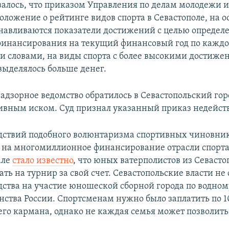
азалось, что приказом Управления по делам молодежи и
оложение о рейтинге видов спорта в Севастополе, на 
анавливаются показатели достижений с целью определ
инансирования на текущий финансовый год по каждо
и словами, на виды спорта с более высокими достиж
выделялось больше денег.
надзорное ведомство обратилось в Севастопольский гор
вным иском. Суд признал указанный приказ недейст
дствий подобного волюнтаризма спортивных чиновнико
я на многомиллионное финансирование отрасли спорта 
але
стало известно
, что юных ватерполистов из Севасто
ать на турнир за свой счет. Севастопольские власти не
дства на участие юношеской сборной города по водном
нства России. Спортсменам нужно было заплатить по 1
его кармана, однако не каждая семья может позволить