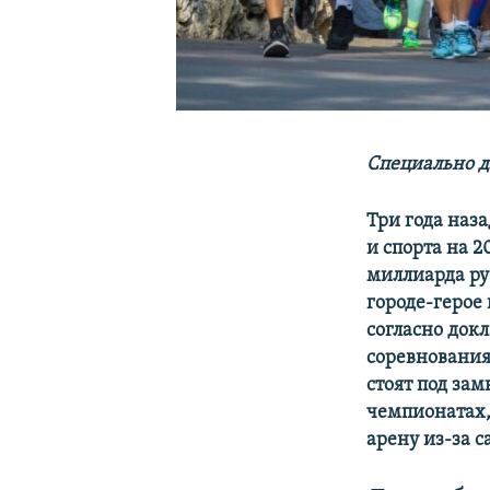
Специально д
Три года наз
и спорта на 2
миллиарда ру
городе-герое
согласно док
соревнования
стоят под за
чемпионатах,
арену из-за 