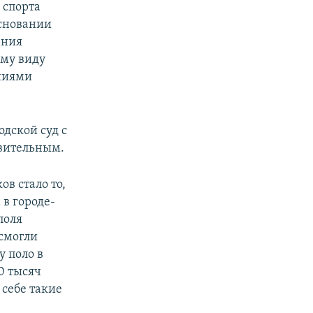
 спорта
основании
ения
му виду
ениями
одской суд с
вительным.
в стало то,
в городе-
поля
 смогли
у поло в
0 тысяч
 себе такие