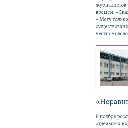
журналистов 
времен. «Ска
– Могу только
существовани
честное слово
«Неравны
В ноябре рос
отдельных ви