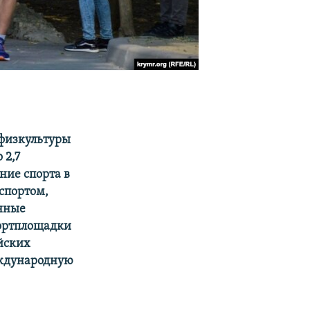
 физкультуры
 2,7
ние спорта в
спортом,
онные
портплощадки
йских
еждународную