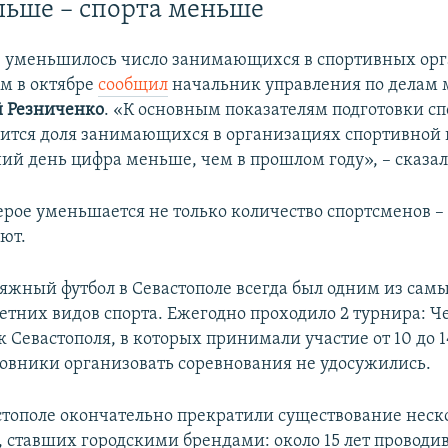
льше – спорта меньше
е уменьшилось число занимающихся в спортивных ор
ом в октябре
сообщил
начальник управления по делам 
й Резниченко
. «К основным показателям подготовки с
сится доля занимающихся в организациях спортивной 
ий день цифра меньше, чем в прошлом году», – сказал
герое уменьшается не только количество спортсменов 
ают.
яжный футбол в Севастополе всегда был одним из сам
етних видов спорта. Ежегодно проходило 2 турнира: 
к Севастополя, в которых принимали участие от 10 до 1
новники организовать соревнования не удосужились.
стополе окончательно прекратили существование неск
 ставших городскими брендами: около 15 лет проводи