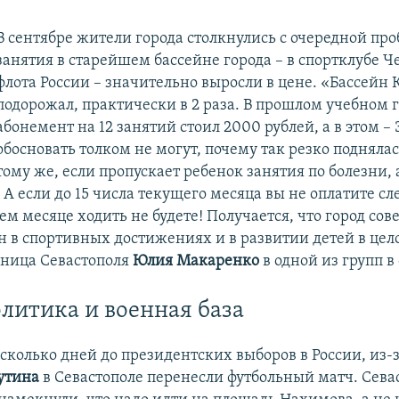
В сентябре жители города столкнулись с очередной пр
занятия в старейшем бассейне города – в спортклубе 
флота России – значительно выросли в цене. «Бассейн
подорожал, практически в 2 раза. В прошлом учебном 
абонемент на 12 занятий стоил 2000 рублей, а в этом – 
обосновать толком не могут, почему так резко поднялас
тому же, если пропускает ребенок занятия по болезни,
 А если до 15 числа текущего месяца вы не оплатите с
м месяце ходить не будете! Получается, что город со
н в спортивных достижениях и в развитии детей в цел
ница Севастополя
Юлия Макаренко
в одной из групп в
олитика и военная база
есколько дней до президентских выборов в России, из-
утина
в Севастополе перенесли футбольный матч. Сев