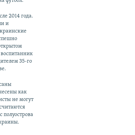
а футбол.
ле 2014 года.
ли и
украинские
успешно
 открытом
е воспитанник
дителем 35-го
ве.
исаны
несены как
исты не могут
 считаются
с полуострова
Украины.