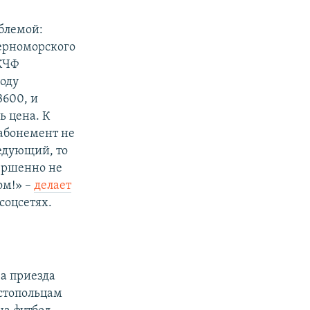
облемой:
Черноморского
 КЧФ
году
3600, и
ь цена. К
 абонемент не
ледующий, то
вершенно не
ом!» –
делает
 соцсетях.
за приезда
астопольцам