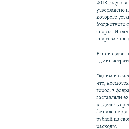
2018 году ок
утверждено п
которого уст
бюджетного ф
спорта. Иным
спортсменов 
В этой связи 
администрати
Одним из сле
что, несмотр
герое, в февр
заставляли ех
выделить сре
финале перве
рублей из сво
расходы.