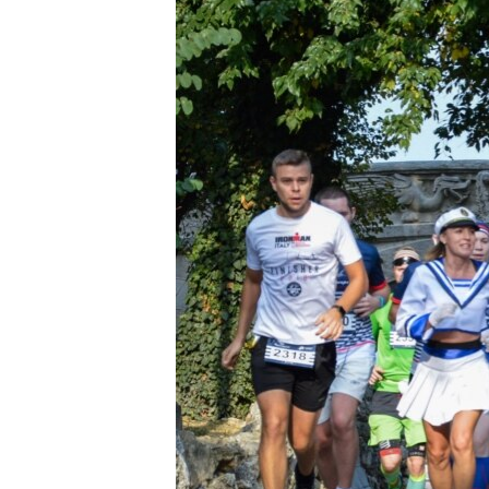
ПОБЕДИТЕЛЕЙ НЕ СУДЯТ?
КРЫМ.НЕПОКОРЕННЫЙ
ELIFBE
УКРАИНСКАЯ ПРОБЛЕМА КРЫМА