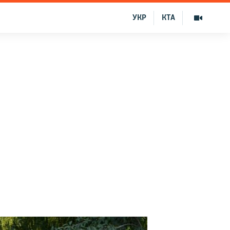
УКР
КТА