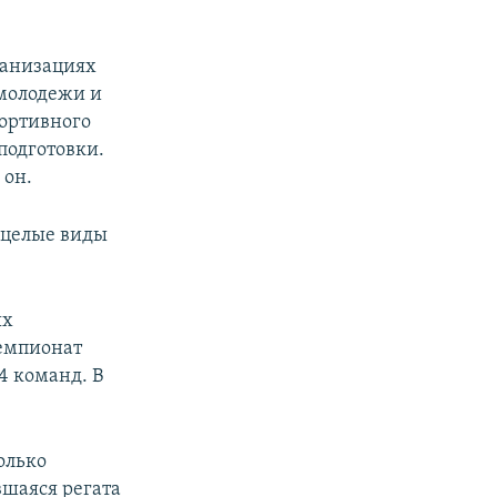
ганизациях
молодежи и
портивного
подготовки.
 он.
– целые виды
ых
Чемпионат
4 команд. В
олько
вшаяся регата