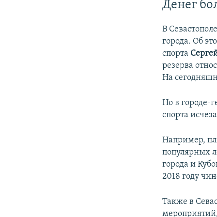
Денег бо
В Севастопол
города. Об эт
спорта
Серге
резерва отно
На сегодняшн
Но в городе-
спорта исчез
Например, пл
популярных л
города и Кубо
2018 году чи
Также в Сева
мероприятий,