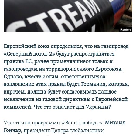
ПРИСОЕДИНЯЙТЕСЬ!
ПОБЕДИТЕЛЕЙ НЕ СУДЯТ?
КРЫМ.НЕПОКОРЕННЫЙ
ELIFBE
УКРАИНСКАЯ ПРОБЛЕМА КРЫМА
Все сайты RFE/RL
Европейский союз определился, что на газопровод
«Северный поток-2» будут распространяться
правила ЕС, ранее применявшиеся только к
газопроводам на территории самого Евросоюза.
Однако, вместе с этим, ответственным за
воплощение этих правил будет Германия, которая,
впрочем, должна будет согласовывать каждое
исключение из газовой директивы с Европейской
комиссией. Что это означает для Украины?
Участники программы «Ваша Свобода»:
Михаил
Гончар
, президент Центра глобалистики