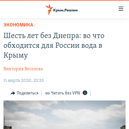
Доступность
ссылки
Вернуться
ЭКОНОМИКА
к
НОВОСТИ
Шесть лет без Днепра: во что
основному
СПЕЦПРОЕКТЫ
содержанию
обходится для России вода в
ВОДА
Вернутся
ГРУЗ 200
Крыму
к
ИСТОРИЯ
КАРТА ВОЕННЫХ ОБЪЕКТОВ КРЫМА
главной
Виктория Веселова
ЕЩЕ
11 ЛЕТ ОККУПАЦИИ КРЫМА. 11 ИСТОРИЙ СОПРОТИВЛЕНИЯ
навигации
Вернутся
11 марта 2020, 23:33
РАДІО СВОБОДА
ИНТЕРАКТИВ
к
КАК ОБОЙТИ БЛОКИРОВКУ
ИНФОГРАФИКА
Поделиться
Читать без VPN
поиску
ТЕЛЕПРОЕКТ КРЫМ.РЕАЛИИ
Українською
СОВЕТЫ ПРАВОЗАЩИТНИКОВ
Qırımtatar
ПРОПАВШИЕ БЕЗ ВЕСТИ