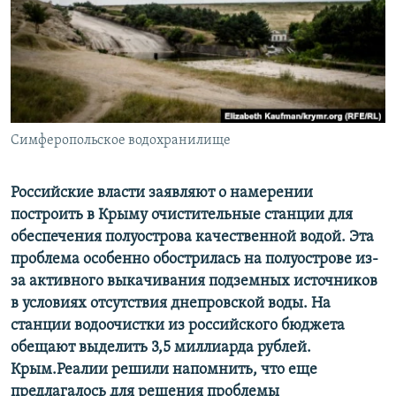
ПРИСОЕДИНЯЙТЕСЬ!
ПОБЕДИТЕЛЕЙ НЕ СУДЯТ?
КРЫМ.НЕПОКОРЕННЫЙ
ELIFBE
УКРАИНСКАЯ ПРОБЛЕМА КРЫМА
Все сайты RFE/RL
Симферопольское водохранилище
Российские власти заявляют о намерении
построить в Крыму очистительные станции для
обеспечения полуострова качественной водой. Эта
проблема особенно обострилась на полуострове из-
за активного выкачивания подземных источников
в условиях отсутствия днепровской воды. На
станции водоочистки из российского бюджета
обещают выделить 3,5 миллиарда рублей.
Крым.Реалии решили напомнить, что еще
предлагалось для решения проблемы