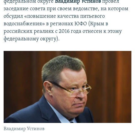
федеральном округе
Владимир Устинов
провел
заседание совета при своем ведомстве, на котором
обсудил «повышение качества питьевого
водоснабжения» в регионах ЮФО (Крым в
российских реалиях с 2016 года отнесен к этому
федеральному округу).
Владимир Устинов