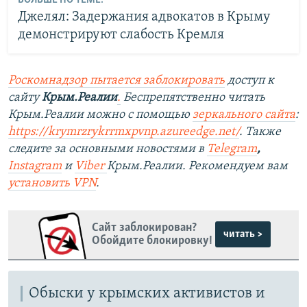
БОЛЬШЕ ПО ТЕМЕ:
Джелял: Задержания адвокатов в Крыму
демонстрируют слабость Кремля
Роскомнадзор пытается заблокировать
доступ к
сайту
Крым.Реалии
.
Беспрепятственно читать
Крым.Реалии можно с помощью
зеркального сайта
:
https://krymrzrykrrmxpvnp.azureedge.net/
.
Также
следите за основными новостями в
Telegram
,
Instagram
и
Viber
Крым.Реалии. Рекомендуем вам
установить VPN
.
Сайт заблокирован?
читать >
Обойдите блокировку!
Обыски у крымских активистов и