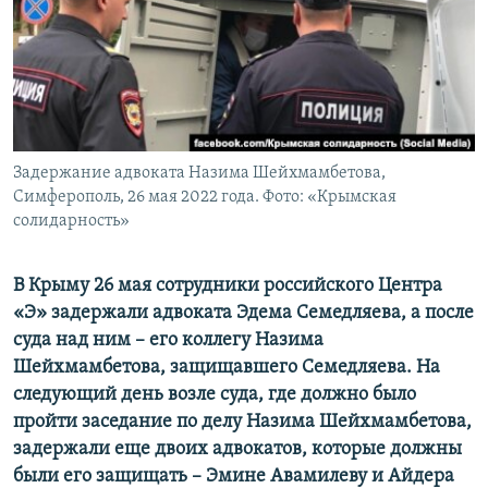
ПРИСОЕДИНЯЙТЕСЬ!
ПОБЕДИТЕЛЕЙ НЕ СУДЯТ?
КРЫМ.НЕПОКОРЕННЫЙ
ELIFBE
УКРАИНСКАЯ ПРОБЛЕМА КРЫМА
Все сайты RFE/RL
Задержание адвоката Назима Шейхмамбетова,
Симферополь, 26 мая 2022 года. Фото: «Крымская
солидарность»
В Крыму 26 мая сотрудники российского Центра
«Э» задержали адвоката Эдема Семедляева, а после
суда над ним – его коллегу Назима
Шейхмамбетова, защищавшего Семедляева. На
следующий день возле суда, где должно было
пройти заседание по делу Назима Шейхмамбетова,
задержали еще двоих адвокатов, которые должны
были его защищать – Эмине Авамилеву и Айдера