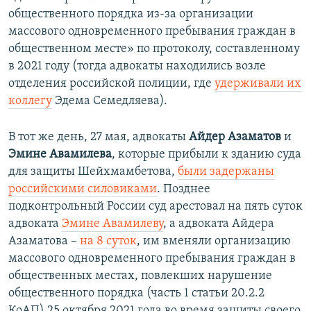
общественного порядка из-за организации
массового одновременного пребывания граждан в
общественном месте» по протоколу, составленному
в 2021 году (тогда адвокаты находились возле
отделения российской полиции, где
удерживали их
коллегу
Эдема Семедляева).
В тот же день, 27 мая, адвокаты
Айдер Азаматов
и
Эмине Авамилева
, которые прибыли к зданию суда
для защиты Шейхмамбетова,
были задержаны
российскими силовиками
. Позднее
подконтрольный России суд арестовал на пять суток
адвоката
Эмине Авамилеву
, а адвоката Айдера
Азаматова –
на 8 суток
, им вменяли организацию
массового одновременного пребывания граждан в
общественных местах, повлекших нарушение
общественного порядка (часть 1 статьи 20.2.2
КоАП) 25 октября 2021 года во время защиты своего