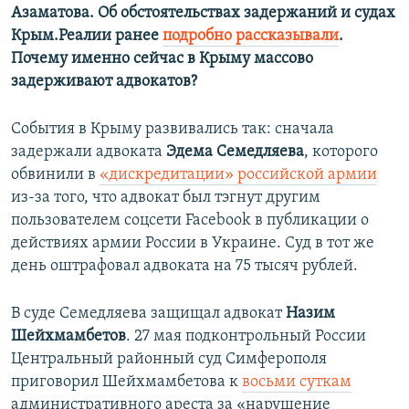
Азаматова. Об обстоятельствах задержаний и судах
Крым.Реалии ранее
подробно рассказывали
.
Почему именно сейчас в Крыму массово
задерживают адвокатов?
События в Крыму развивались так: сначала
задержали адвоката
Эдема Семедляева
, которого
обвинили в
«дискредитации» российской армии
из-за того, что адвокат был тэгнут другим
пользователем соцсети Facebook в публикации о
действиях армии России в Украине. Суд в тот же
день оштрафовал адвоката на 75 тысяч рублей.
В суде Семедляева защищал адвокат
Назим
Шейхмамбетов
. 27 мая подконтрольный России
Центральный районный суд Симферополя
приговорил
Шейхмамбетова к
восьми суткам
административного ареста за «нарушение