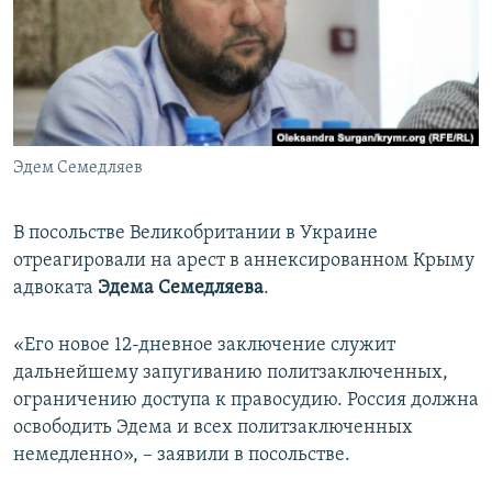
ПРИСОЕДИНЯЙТЕСЬ!
ПОБЕДИТЕЛЕЙ НЕ СУДЯТ?
КРЫМ.НЕПОКОРЕННЫЙ
ELIFBE
УКРАИНСКАЯ ПРОБЛЕМА КРЫМА
Все сайты RFE/RL
Эдем Семедляев
В посольстве Великобритании в Украине
отреагировали на арест в аннексированном Крыму
адвоката
Эдема Семедляева
.
«Его новое 12-дневное заключение служит
дальнейшему запугиванию политзаключенных,
ограничению доступа к правосудию. Россия должна
освободить Эдема и всех политзаключенных
немедленно», – заявили в посольстве.