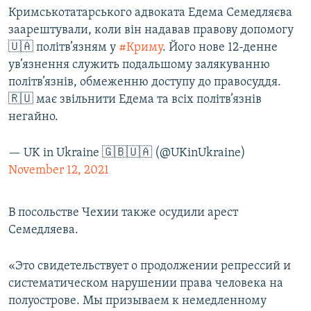
Кримськотатарського адвоката Едема Семедляєва
заарештували, коли він надавав правову допомогу
🇺🇦 політв’язням у
#Криму
. Його нове 12-денне
ув’язнення служить подальшому залякуванню
політв’язнів, обмеженню доступу до правосуддя.
🇷🇺 має звільнити Едема та всіх політв’язнів
негайно.
— UK in Ukraine 🇬🇧🇺🇦 (@UKinUkraine)
November 12, 2021
В посольстве Чехии также осудили арест
Семедляева.
«Это свидетельствует о продолжении репрессий и
систематическом нарушении права человека на
полуострове. Мы призываем к немедленному