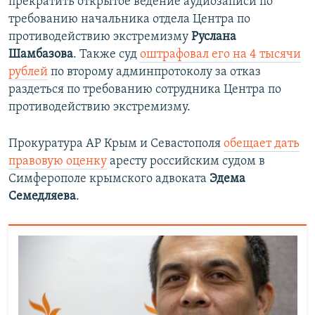
прекратить открытое ведение аудиозаписи по
требованию начальника отдела Центра по
противодействию экстремизму
Руслана
Шамбазова
. Также суд
оштрафовал его на 4 тысячи
рублей
по второму админпротоколу за отказ
раздеться по требованию сотрудника Центра по
противодействию экстремизму.
Прокуратура АР Крым и Севастополя
обещает дать
правовую оценку
аресту российским судом в
Симферополе крымского адвоката
Эдема
Семедляева
.