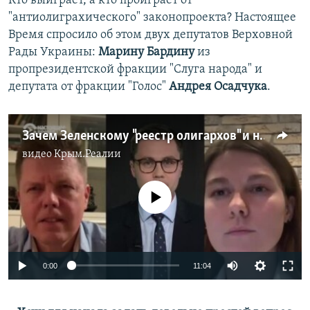
Кто выиграет, а кто проиграет от
"антиолиграхического" законопроекта? Настоящее
Время спросило об этом двух депутатов Верховной
Рады Украины:
Марину Бардину
из
пропрезидентской фракции "Слуга народа" и
депутата от фракции "Голос"
Андрея Осадчука
.
Зачем Зеленскому "реестр олигархов" и насколько он законен? Спорят двое депутатов Верховной Рады Украины
видео
Крым.Реалии
No media source currently available
Auto
0:00
11:04
240p