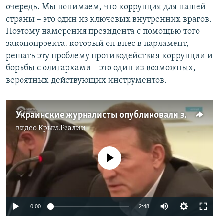
очередь. Мы понимаем, что коррупция для нашей
страны – это один из ключевых внутренних врагов.
Поэтому намерения президента с помощью того
законопроекта, который он внес в парламент,
решать эту проблему противодействия коррупции и
борьбы с олигархами – это один из возможных,
вероятных действующих инструментов.
Украинские журналисты опубликовали запись разговоров "Медведчука с Козаком, Сурковым и Новаком"
видео
Крым.Реалии
No media source currently available
Auto
0:00
2:48