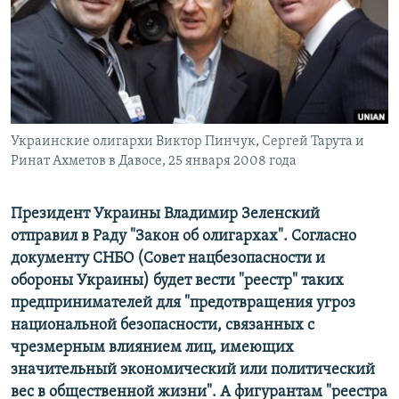
ПРИСОЕДИНЯЙТЕСЬ!
ПОБЕДИТЕЛЕЙ НЕ СУДЯТ?
КРЫМ.НЕПОКОРЕННЫЙ
ELIFBE
УКРАИНСКАЯ ПРОБЛЕМА КРЫМА
Все сайты RFE/RL
Украинские олигархи Виктор Пинчук, Сергей Тарута и
Ринат Ахметов в Давосе, 25 января 2008 года
Президент Украины Владимир Зеленский
отправил в Раду "Закон об олигархах". Согласно
документу СНБО (Совет нацбезопасности и
обороны Украины) будет вести "реестр" таких
предпринимателей для "предотвращения угроз
национальной безопасности, связанных с
чрезмерным влиянием лиц, имеющих
значительный экономический или политический
вес в общественной жизни". А фигурантам "реестра