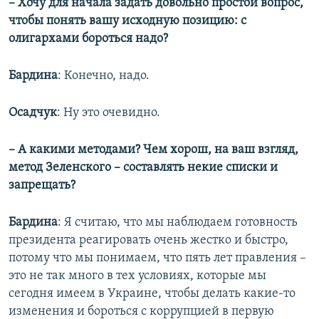
– Хочу для начала задать довольно простой вопрос,
360p
чтобы понять вашу исходную позицию: с
Auto
240p
360p
480p
480p
олигархами бороться надо?
720p
720p
1080p
Бардина
: Конечно, надо.
1080p
Осадчук
: Ну это очевидно.
– А какими методами? Чем хорош, на ваш взгляд,
метод Зеленского – составлять некие списки и
запрещать?
Бардина
: Я считаю, что мы наблюдаем готовность
президента реагировать очень жестко и быстро,
потому что мы понимаем, что пять лет правления –
это не так много в тех условиях, которые мы
сегодня имеем в Украине, чтобы делать какие-то
изменения и бороться с коррупцией в первую