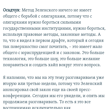
240p
Осадчук
: Метод Зеленского ничего не имеет
360p
общего с борьбой с олигархами, потому что с
Auto
240p
360p
480p
480p
олигархами нужно бороться сильными
720p
государственными институциями, нужно бороться,
720p
1080p
используя правовые методы, законные методы. А
1080p
то, что я видел в первом драфте, который я сегодня
так поверхностно смог почитать, – это имеет мало
общего с юриспруденцией и с законом. Это больше
технология, это больше шоу, это больше желание
понравиться и создать хайп вокруг этого вопроса.
Я напомню, что мы на эту тему разговариваем уже
вторую или третью неделю, потому что Зеленский
анонсировал свой закон еще на своей пресс-
конференции. Сегодня мы его увидели, и опять мы
продолжаем разговаривать. То есть я это все
воспринимаю исключительно как