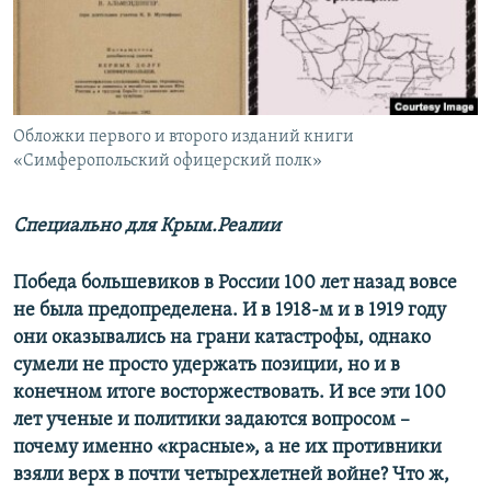
ПРИСОЕДИНЯЙТЕСЬ!
ПОБЕДИТЕЛЕЙ НЕ СУДЯТ?
КРЫМ.НЕПОКОРЕННЫЙ
ELIFBE
Обложки первого и второго изданий книги
УКРАИНСКАЯ ПРОБЛЕМА КРЫМА
«Симферопольский офицерский полк»
Все сайты RFE/RL
Специально для Крым.Реалии
Победа большевиков в России 100 лет назад вовсе
не была предопределена. И в 1918-м и в 1919 году
они оказывались на грани катастрофы, однако
сумели не просто удержать позиции, но и в
конечном итоге восторжествовать. И все эти 100
лет ученые и политики задаются вопросом –
почему именно «красные», а не их противники
взяли верх в почти четырехлетней войне? Что ж,