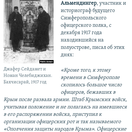
Альмендингер
, участник и
историограф будущего
Симферопольского
офицерского полка, с
декабря 1917 года
находившийся на
полуострове, писал об этих
днях:
Джафер Сейдамет и
«Кроме того, к этому
Номан Челебиджихан.
времени в Симферополе
Бахчисарай, 1917 год
скопилось большое число
офицеров, бежавших в
Крым после развала армии. Штаб Крымских войск,
учитывая положение и не полагаясь на имевшиеся
в его распоряжении войска, приступил к
организации офицерских рот и так называемого
«Ополчения защиты народов Крыма». Офицерские