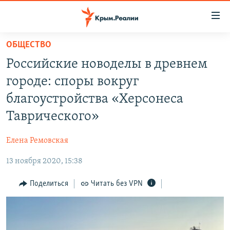
Доступность
ссылки
Вернуться
ОБЩЕСТВО
к
НОВОСТИ
Российские новоделы в древнем
основному
СПЕЦПРОЕКТЫ
содержанию
городе: споры вокруг
ВОДА
Вернутся
ГРУЗ 200
благоустройства «Херсонеса
к
ИСТОРИЯ
КАРТА ВОЕННЫХ ОБЪЕКТОВ КРЫМА
Таврического»
главной
ЕЩЕ
11 ЛЕТ ОККУПАЦИИ КРЫМА. 11 ИСТОРИЙ СОПРОТИВЛЕНИЯ
навигации
Елена Ремовская
Вернутся
РАДІО СВОБОДА
ИНТЕРАКТИВ
к
13 ноября 2020, 15:38
КАК ОБОЙТИ БЛОКИРОВКУ
ИНФОГРАФИКА
поиску
Поделиться
Читать без VPN
ТЕЛЕПРОЕКТ КРЫМ.РЕАЛИИ
Українською
СОВЕТЫ ПРАВОЗАЩИТНИКОВ
Qırımtatar
ПРОПАВШИЕ БЕЗ ВЕСТИ