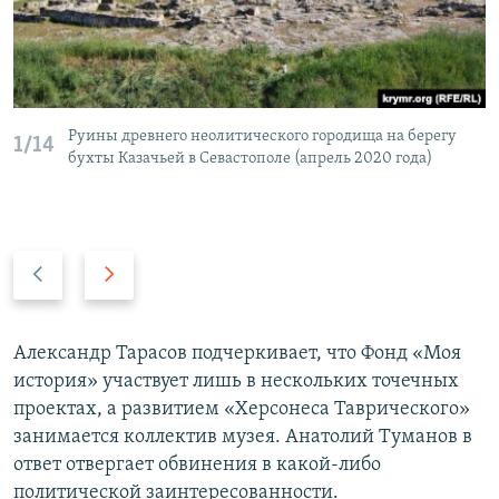
Руины древнего неолитического городища на берегу
1/14
бухты Казачьей в Севастополе (апрель 2020 года)
П
С
р
л
е
е
д
д
Александр Тарасов подчеркивает, что Фонд «Моя
ы
у
история» участвует лишь в нескольких точечных
д
ю
проектах, а развитием «Херсонеса Таврического»
у
щ
занимается коллектив музея. Анатолий Туманов в
щ
и
ответ отвергает обвинения в какой-либо
и
й
политической заинтересованности.