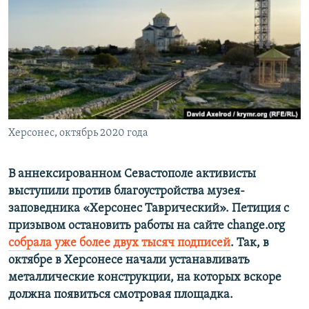
ПРИСОЕДИНЯЙТЕСЬ!
ПОБЕДИТЕЛЕЙ НЕ СУДЯТ?
КРЫМ.НЕПОКОРЕННЫЙ
ELIFBE
УКРАИНСКАЯ ПРОБЛЕМА КРЫМА
Все сайты RFE/RL
Херсонес, октябрь 2020 года
В аннексированном Севастополе активисты
выступили против благоустройства музея-
заповедника «Херсонес Таврический». Петиция с
призывом остановить работы на сайте change.org
собрала уже более двух тысяч подписей
. Так, в
октябре в Херсонесе начали устанавливать
металлические конструкции, на которых вскоре
должна появиться смотровая площадка.