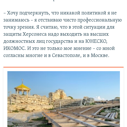
й
с
с
л
– Хочу подчеркнуть, что никакой политикой я не
л
а
занимаюсь – я отстаиваю чисто профессиональную
а
й
точку зрения. Я считаю, что в этой ситуации для
й
д
защиты Херсонеса надо выходить на высших
д
должностных лиц государства и на ЮНЕСКО,
ИКОМОС. И это не только мое мнение – со мной
согласны многие и в Севастополе, и в Москве.