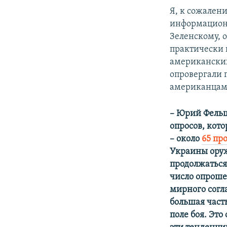
Я, к сожален
информационн
Зеленскому, о
практически 
американских
опровергали 
американцам,
– Юрий Фельш
опросов, кот
– около
65 пр
Украины оруж
продолжаться
число опроше
мирного согл
большая часть
поле боя. Это