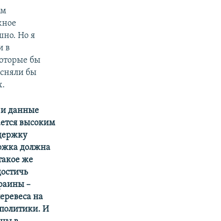
ом
жное
шно. Но я
и в
которые бы
ясняли бы
х.
 и данные
ается высоким
держку
ержка должна
такое же
достичь
раины –
перевеса на
 политики. И