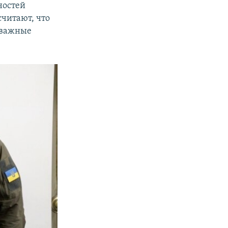
ностей
считают, что
 важные