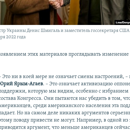
тр Украины Денис Шмигаль и заместитель госсекретаря США
ря 2022 года
появлением этих материалов проглядывать изменение
– Это ни в коей мере не означает смены настроений, –
Юрий Ярым-Агаев
. – Это означает активизацию оппон
поддержки, которую мы видим, особенно с избранием 
состава Конгресса. Они пытаются нас убедить в том, чт
американцев, среди американского населения эта по
падает. Но на самом деле никаких аргументов серьезн
этому поводу привести не могут. Например, в одной из 
приводится аргумент, что меньше американцев сейчас