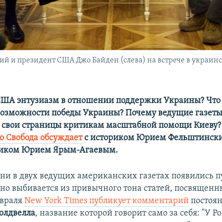
 и президент США Джо Байден (слева) на встрече в украинск
 США энтузиазм в отношении поддержки Украины? Что
возможности победы Украины? Почему ведущие газет
 свои страницы критикам масштабной помощи Киеву? 
о Свобода обсуждает
с историком Юрием Фельштинск
иком Юрием Ярым-Агаевым.
дни в двух ведущих американских газетах появились 
тно выбивается из привычного тона статей, посвященн
евраля
New York Times публикует комментарий
постоян
олдвелла
, название которой говорит само за себя: "У Р