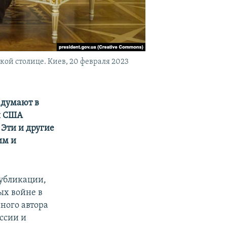
ой столице. Киев, 20 февраля 2023
 думают в
ы США
Эти и другие
им и
публикации,
ых войне в
ного автора
оссии и