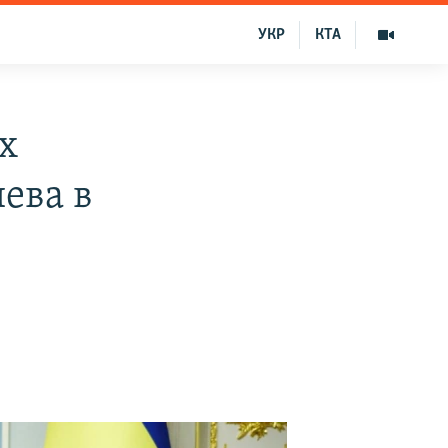
УКР
КТА
х
ева в