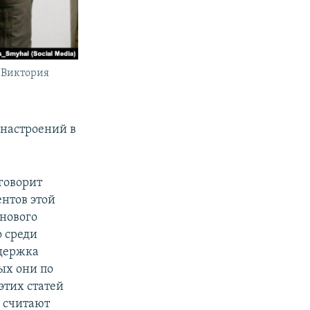
 Виктория
 настроений в
 говорит
ентов этой
нового
о среди
ддержка
ых они по
этих статей
 считают