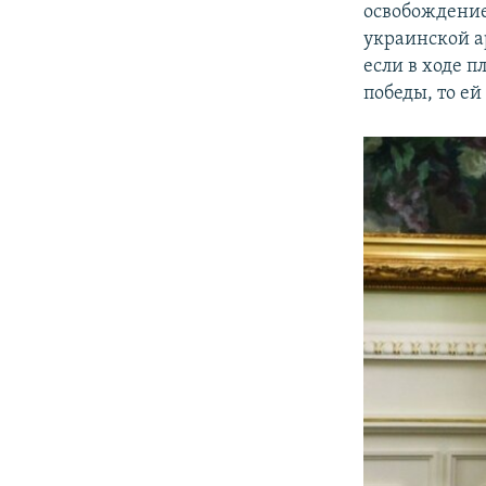
освобождение
украинской а
если в ходе 
победы, то ей