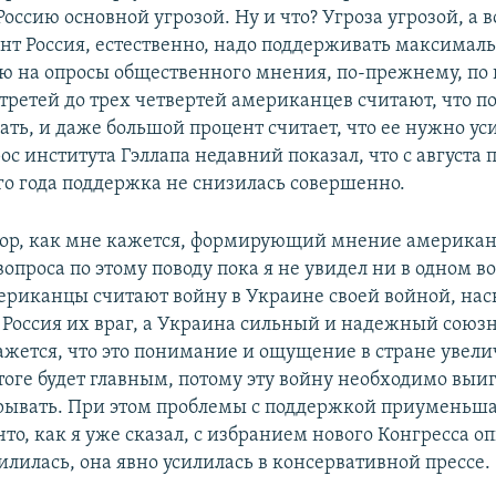
Россию основной угрозой. Ну и что? Угроза угрозой, а в
т Россия, естественно, надо поддерживать максималь
рю на опросы общественного мнения, по-прежнему, по
 третей до трех четвертей американцев считают, что 
ть, и даже большой процент считает, что ее нужно ус
ос института Гэллапа недавний показал, что с августа 
ого года поддержка не снизилась совершенно.
ор, как мне кажется, формирующий мнение американ
опроса по этому поводу пока я не увидел ни в одном во
ериканцы считают войну в Украине своей войной, нас
о Россия их враг, а Украина сильный и надежный союзн
ажется, что это понимание и ощущение в стране увели
оге будет главным, потому эту войну необходимо выиг
рывать. При этом проблемы с поддержкой приуменьша
что, как я уже сказал, с избранием нового Конгресса о
илилась, она явно усилилась в консервативной прессе.