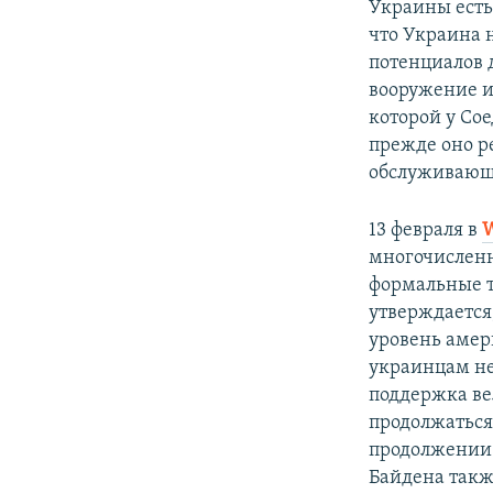
Украины есть
что Украина 
потенциалов 
вооружение и
которой у Со
прежде оно р
обслуживающ
13 февраля в
W
многочисленн
формальные т
утверждается
уровень амер
украинцам не
поддержка ве
продолжаться,
продолжении 
Байдена такж