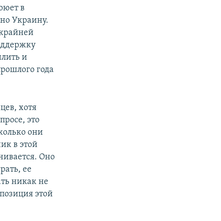
оюет в
но Украину.
 крайней
поддержку
илить и
прошлого года
цев, хотя
просе, это
колько они
ик в этой
чивается. Оно
рать, ее
ть никак не
ппозиция этой