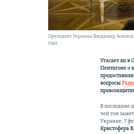
Президент Украины Владимир Зеленский
года
Угасает ли в
Пентагоне о 
предоставили
вопросы
Ради
правозащитн
В последние 
чей тон заме
Украине. 7 ф
Кристофера К