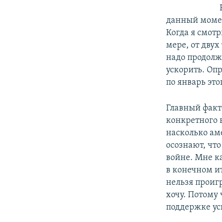
данный момен
Когда я смот
мере, от двух
надо продолжа
ускорить. Опр
по январь эт
Главный факт
конкретного в
насколько ам
осознают, чт
войне. Мне к
в конечном ит
нельзя проиг
хочу. Потому 
поддержке ус