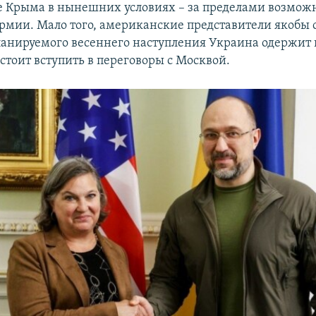
 Крыма в нынешних условиях – за пределами возмож
рмии. Мало того, американские представители якобы 
планируемого весеннего наступления Украина одержит
 стоит вступить в переговоры с Москвой.