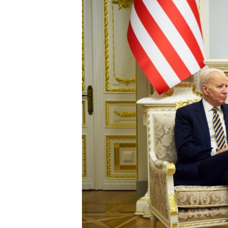
ПОБЕДИТЕЛЕЙ НЕ СУДЯТ?
КРЫМ.НЕПОКОРЕННЫЙ
ELIFBE
УКРАИНСКАЯ ПРОБЛЕМА КРЫМА