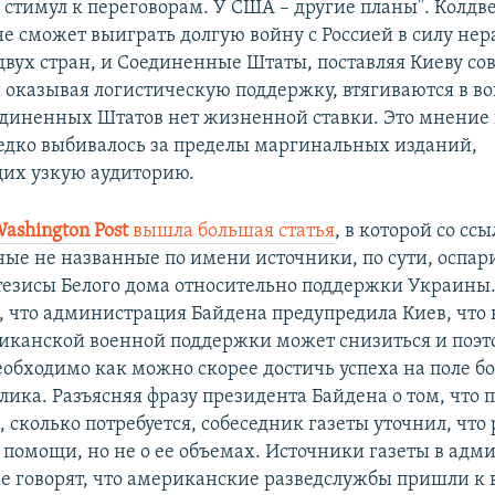
 стимул к переговорам. У США – другие планы". Колдве
не сможет выиграть долгую войну с Россией в силу нер
двух стран, и Соединенные Штаты, поставляя Киеву с
 оказывая логистическую поддержку, втягиваются в во
единенных Штатов нет жизненной ставки. Это мнение 
едко выбивалось за пределы маргинальных изданий,
их узкую аудиторию.
ashington Post
вышла большая статья
, в которой со сс
ые не названные по имени источники, по сути, оспар
езисы Белого дома относительно поддержки Украины. 
, что администрация Байдена предупредила Киев, что 
иканской военной поддержки может снизиться и поэт
обходимо как можно скорее достичь успеха на поле боя
лика. Разъясняя фразу президента Байдена о том, что 
 сколько потребуется, собеседник газеты уточнил, что 
помощи, но не о ее объемах. Источники газеты в адм
е говорят, что американские разведслужбы пришли к в