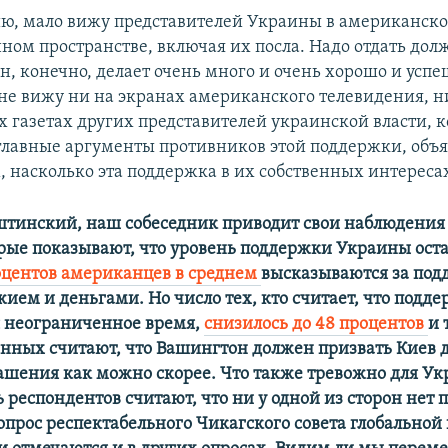
ию, мало вижу представителей Украины в американск
ом пространстве, включая их посла. Надо отдать дол
н, конечно, делает очень много и очень хорошо и успе
не вижу ни на экранах американского телевидения, н
 газетах других представителей украинской власти, 
главные аргументы противников этой поддержки, объ
 насколько эта поддержка в их собственных интереса
тинский, наш собеседник приводит свои наблюдения
орые показывают, что уровень поддержки Украины ост
оцентов американцев в среднем
высказываются за под
ием и деньгами. Но число тех, кто считает, что подд
 неограниченное время,
снизилось до 48 процентов
и 
нных считают, что Вашингтон должен призвать Киев 
ашения как можно скорее. Что также тревожно для Ук
 респондентов считают, что ни у одной из сторон нет 
 опрос респектабельного Чикагского совета глобальной