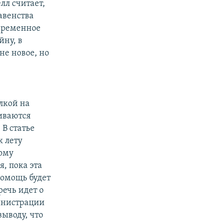
лл считает,
авенства
овременное
йну, в
не новое, но
ылкой на
иваются
В статье
к лету
ому
, пока эта
помощь будет
речь идет о
инистрации
ыводу, что