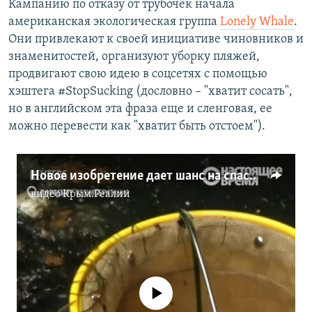
Кампанию по отказу от трубочек начала
американская экологическая группа
Lonely Whale
.
Они привлекают к своей инициативе чиновников и
знаменитостей, организуют уборку пляжей,
продвигают свою идею в соцсетях с помощью
хэштега #StopSucking (дословно – "хватит сосать",
но в английском эта фраза еще и сленговая, ее
можно перевести как "хватит быть отстоем").
Новое изобретение дает шанс на спасение мирового океана от загрязнения (видео)
видео
Крым.Реалии
No media source currently available