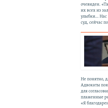
очевиден. «Т
их всех из за
улыбки… Нас 
суд, сейчас п
Не понятно, 
Адвокаты поя
для согласова
пламенные ре
«Я благодарен