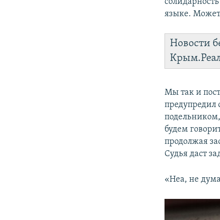
солидарность
языке. Можете
Новости б
Крым.Реа
Мы так и пос
предупредил 
подельником,
будем говори
продолжая зас
Судья даст з
«Неа, не дума