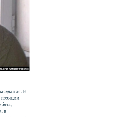
заседания. В
 позиции.
ебята,
, в