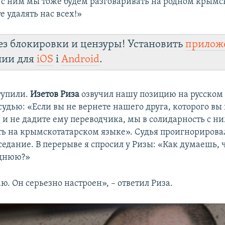
 с ним мы тоже будем разговаривать на родном крымс
 удалять нас всех!»
ез блокировки и цензуры! Установить
прилож
лии для
iOS
і
Android
.
тупили.
Изетов Риза
озвучил нашу позицию на русском
судью: «Если вы не вернете нашего друга, которого вы
 и не дадите ему переводчика, мы в солидарность с н
ть на крымскотатарском языке». Судья проигнорирова
едание. В перерыве я спросил у Ризы: «Как думаешь, 
аднюю?»
ю. Он серьезно настроен», – ответил Риза.