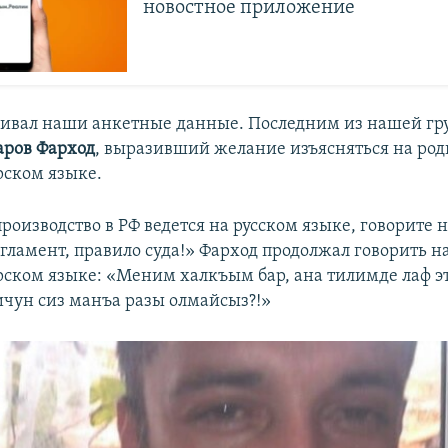
новостное приложение
ивал наши анкетные данные. Последним из нашей гр
аров Фарход
, выразивший желание изъясняться на ро
ском языке.
роизводство в РФ ведется на русском языке, говорите н
гламент, правило суда!» Фарход продолжал говорить н
ском языке: «Меним халкъым бар, ана тилимде лаф э
ичун сиз манъа разы олмайсыз?!»