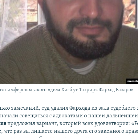
го симферопольского «дела Хизб ут-Тахрир» Фарход Базаров
ько замечаний, суд удалил Фархода из зала судебного 
начали совещаться с адвокатами о нашей дальнейшей
яев
предложил вариант, который всех удовлетворил: «Р
, что раз вы лишаете нашего друга его законного права