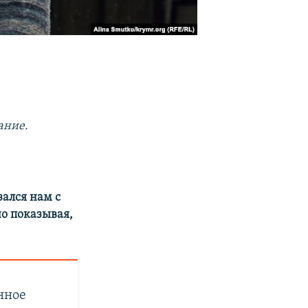
ание.
зался нам с
но показывая,
нное