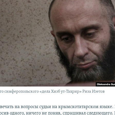
го симферопольского «дела Хизб ут-Тахрир» Риза Изетов
вечать на вопросы судьи на крымскотатарском языке. 
осив одного, ничего не поняв, спрашивал следующего. 