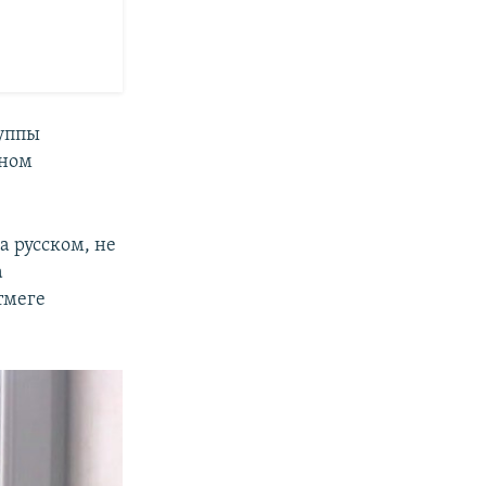
уппы
дном
а русском, не
а
тмеге