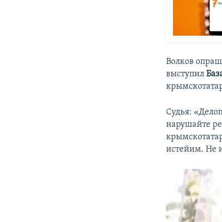
Волков опраш
выступил
Баз
крымскотатар
Судья: «Делоп
нарушайте ре
крымскотатар
истейим. Не 