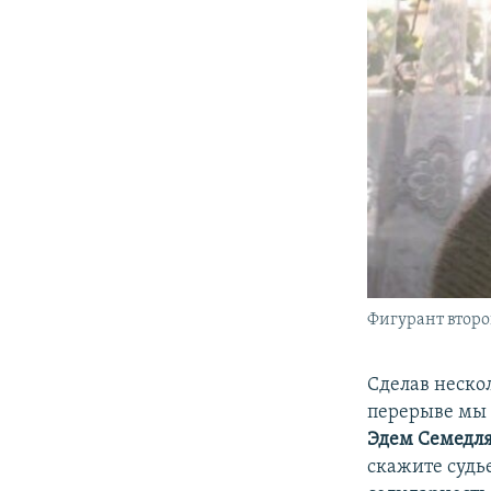
Фигурант второ
Сделав нескол
перерыве мы 
Эдем Семедл
скажите судье