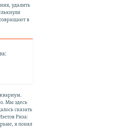
ния, удалить
мелькнули
возвращают в
ва:
аквариум.
о. Мы здесь
далось сказать
зетов Риза:
юрьме, я понял