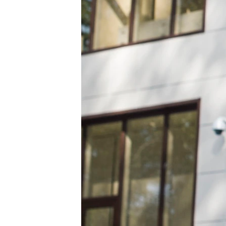
ПОБЕДИТЕЛЕЙ НЕ СУДЯТ?
КРЫМ.НЕПОКОРЕННЫЙ
ELIFBE
УКРАИНСКАЯ ПРОБЛЕМА КРЫМА