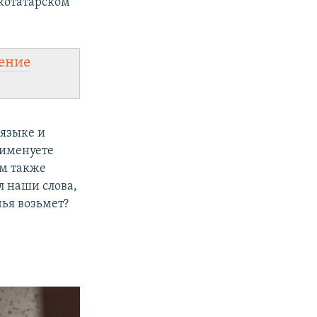
котатарском
ение
 языке и
 именуете
им также
л наши слова,
чья возьмет?