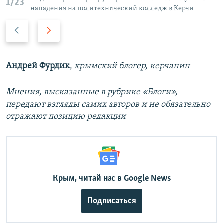
1/23
нападения на политехнический колледж в Керчи
П
С
р
л
е
е
д
д
Андрей Фурдик
,
крымский блогер, керчанин
ы
у
д
ю
Мнения, высказанные в рубрике «Блоги»,
у
щ
передают взгляды самих авторов и не обязательно
щ
и
отражают позицию редакции
и
й
й
с
с
л
л
а
а
й
Крым, читай нас в Google News
й
д
д
Подписаться