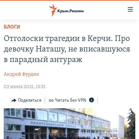
Доступность
ссылки
Вернуться
БЛОГИ
к
НОВОСТИ
Отголоски трагедии в Керчи. Про
основному
СПЕЦПРОЕКТЫ
содержанию
девочку Наташу, не вписавшуюся
ВОДА
Вернутся
ГРУЗ 200
в парадный антураж
к
ИСТОРИЯ
КАРТА ВОЕННЫХ ОБЪЕКТОВ КРЫМА
главной
Андрей Фурдик
ЕЩЕ
11 ЛЕТ ОККУПАЦИИ КРЫМА. 11 ИСТОРИЙ СОПРОТИВЛЕНИЯ
навигации
Вернутся
02 июня 2021, 13:31
РАДІО СВОБОДА
ИНТЕРАКТИВ
к
КАК ОБОЙТИ БЛОКИРОВКУ
ИНФОГРАФИКА
Поделиться
Читать без VPN
поиску
ТЕЛЕПРОЕКТ КРЫМ.РЕАЛИИ
Українською
СОВЕТЫ ПРАВОЗАЩИТНИКОВ
Qırımtatar
ПРОПАВШИЕ БЕЗ ВЕСТИ