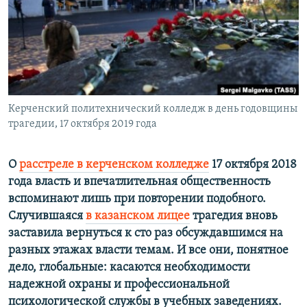
ПРИСОЕДИНЯЙТЕСЬ!
ПОБЕДИТЕЛЕЙ НЕ СУДЯТ?
КРЫМ.НЕПОКОРЕННЫЙ
ELIFBE
УКРАИНСКАЯ ПРОБЛЕМА КРЫМА
Все сайты RFE/RL
Керченский политехнический колледж в день годовщины
трагедии, 17 октября 2019 года
О
расстреле в керченском колледже
17 октября 2018
года власть и впечатлительная общественность
вспоминают лишь при повторении подобного.
Случившаяся
в казанском лицее
трагедия вновь
заставила вернуться к сто раз обсуждавшимся на
разных этажах власти темам. И все они, понятное
дело, глобальные: касаются необходимости
надежной охраны и профессиональной
психологической службы в учебных заведениях.