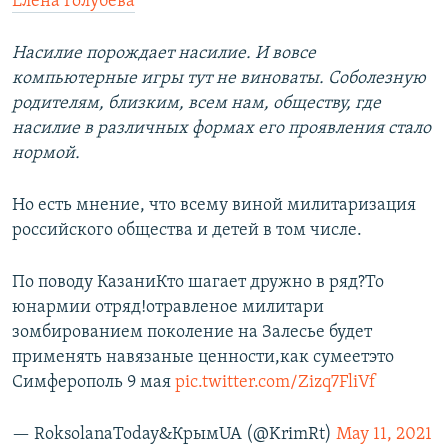
Елена Голубева
Насилие порождает насилие. И вовсе
компьютерные игры тут не виноваты. Соболезную
родителям, близким, всем нам, обществу, где
насилие в различных формах его проявления стало
нормой.
Но есть мнение, что всему виной милитаризация
российского общества и детей в том числе.
По поводу КазаниКто шагает дружно в ряд?То
юнармии отряд!отравленое милитари
зомбированием поколение на Залесье будет
применять навязаные ценности,как сумеетэто
Симферополь 9 мая
pic.twitter.com/Zizq7FliVf
— RoksolanaToday&КрымUA (@KrimRt)
May 11, 2021