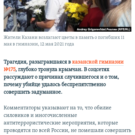
ПРИСОЕДИНЯЙТЕСЬ!
ПОБЕДИТЕЛЕЙ НЕ СУДЯТ?
КРЫМ.НЕПОКОРЕННЫЙ
ELIFBE
Жители Казани возлагают цветы в память о погибших 11
УКРАИНСКАЯ ПРОБЛЕМА КРЫМА
мая в гимназии, 12 мая 2021 года
Все сайты RFE/RL
Трагедия, разыгравшаяся в
казанской гимназии
№175
, глубоко тронула крымчан. В соцсетях
рассуждают о причинах случившегося и о том,
почему убийце удалось беспрепятственно
совершить задуманное.
Комментаторы указывают на то, что обилие
силовиков и многочисленные
антитеррористические мероприятия, которые
проводятся по всей России, не помешали совершить