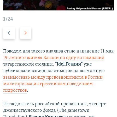
1/24
П
С
р
л
е
е
д
д
Поводом для такого анализа стало нападение 11 мая
ы
у
19-летнего жителя Казани на одну из гимназий
д
ю
татарстанской столицы.
"Idel.Реалии"
уже
у
щ
публиковали взгляд политологов на возможную
щ
и
взаимосвязь между превозношением в России
и
й
милитаризма и агрессивным поведением
й
с
подростков
.
с
л
л
а
Исследователь российской пропаганды, эксперт
а
й
Джеймстаунского фонда (The Jamestown
й
д