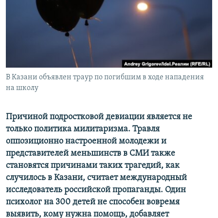
ПРИСОЕДИНЯЙТЕСЬ!
ПОБЕДИТЕЛЕЙ НЕ СУДЯТ?
КРЫМ.НЕПОКОРЕННЫЙ
ELIFBE
УКРАИНСКАЯ ПРОБЛЕМА КРЫМА
Все сайты RFE/RL
В Казани объявлен траур по погибшим в ходе нападения
на школу
Причиной подростковой девиации является не
только политика милитаризма. Травля
оппозиционно настроенной молодежи и
представителей меньшинств в СМИ также
становятся причинами таких трагедий, как
случилось в Казани, считает международный
исследователь российской пропаганды. Один
психолог на 300 детей не способен вовремя
выявить, кому нужна помощь, добавляет