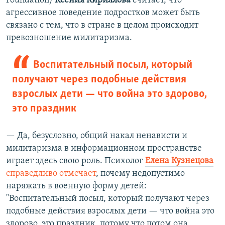
Foundation)
Ксения Кириллова
считает, что
д
агрессивное поведение подростков может быть
связано с тем, что в стране в целом происходит
превозношение милитаризма.
Воспитательный посыл, который
получают через подобные действия
взрослых дети — что война это здорово,
это праздник
— Да, безусловно, общий накал ненависти и
милитаризма в информационном пространстве
играет здесь свою роль. Психолог
Елена Кузнецова
справедливо отмечает
, почему недопустимо
наряжать в военную форму детей:
"Воспитательный посыл, который получают через
подобные действия взрослых дети — что война это
здорово, это праздник, потому что потом она