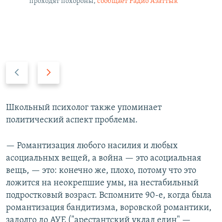
проходят похороны,
сообщает Радио Азаттык
П
С
р
л
е
е
д
д
Школьный психолог также упоминает
ы
у
политический аспект проблемы.
д
ю
у
щ
— Романтизация любого насилия и любых
щ
и
асоциальных вещей, а война — это асоциальная
и
й
вещь, — это: конечно же, плохо, потому что это
й
с
ложится на неокрепшие умы, на нестабильный
с
л
подростковый возраст. Вспомните 90-е, когда была
л
а
романтизация бандитизма, воровской романтики,
а
й
задолго до АУЕ ("арестантский уклад един" —