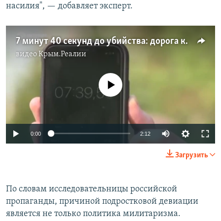
насилия", — добавляет эксперт.
7 минут 40 секунд до убийства: дорога казанского стрелка до места расстрела в школе (видео)
видео
Крым.Реалии
No media source currently available
Auto
0:00
2:12
240p
Загрузить
360p
Auto
240p
360p
480p
480p
По словам исследовательницы российской
пропаганды, причиной подростковой девиации
720p
720p
1080p
является не только политика милитаризма.
1080p