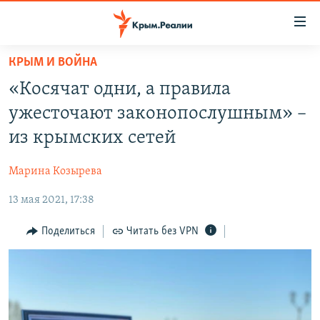
Доступность
ссылки
Вернуться
КРЫМ И ВОЙНА
к
НОВОСТИ
«Косячат одни, а правила
основному
СПЕЦПРОЕКТЫ
содержанию
ужесточают законопослушным» –
ВОДА
Вернутся
ГРУЗ 200
из крымских сетей
к
ИСТОРИЯ
КАРТА ВОЕННЫХ ОБЪЕКТОВ КРЫМА
главной
Марина Козырева
ЕЩЕ
11 ЛЕТ ОККУПАЦИИ КРЫМА. 11 ИСТОРИЙ СОПРОТИВЛЕНИЯ
навигации
Вернутся
13 мая 2021, 17:38
РАДІО СВОБОДА
ИНТЕРАКТИВ
к
КАК ОБОЙТИ БЛОКИРОВКУ
ИНФОГРАФИКА
Поделиться
Читать без VPN
поиску
ТЕЛЕПРОЕКТ КРЫМ.РЕАЛИИ
Українською
СОВЕТЫ ПРАВОЗАЩИТНИКОВ
Qırımtatar
ПРОПАВШИЕ БЕЗ ВЕСТИ