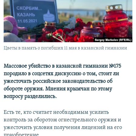
ПРИСОЕДИНЯЙТЕСЬ!
ПОБЕДИТЕЛЕЙ НЕ СУДЯТ?
КРЫМ.НЕПОКОРЕННЫЙ
ELIFBE
УКРАИНСКАЯ ПРОБЛЕМА КРЫМА
Все сайты RFE/RL
Цветы в память о погибших 11 мая в казанской гимназии
Массовое убийство в казанской гимназии №175
породило в соцсетях дискуссию о том, стоит ли
ужесточать российское законодательство об
обороте оружия. Мнения крымчан по этому
вопросу разделились.
Есть те, кто считает необходимым усилить
контроль за оборотом огнестрельного оружия и
ужесточить условия получения лицензий на его
приобретение.