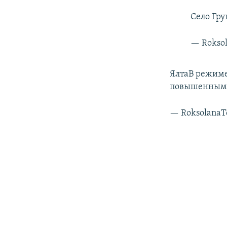
Село Гр
— Rokso
ЯлтаВ режиме
повышенным
— Roksolana