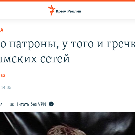
НА
о патроны, у того и греч
ымских сетей
ева
 14:35
ся
Читать без VPN