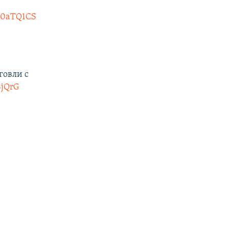
II0aTQ1CS
говли с
8jQrG