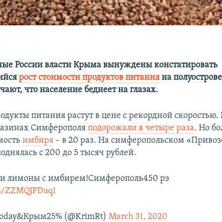
ые России власти Крыма вынуждены констатировать
ийся
рост стоимости продуктов питания
на полуострове
чают, что население беднеет на глазах.
одукты питания растут в цене с рекордной скоростью.
газинах Симферополя
подорожали в четыре раза
. Но б
мость
имбиря
– в 20 раз. На симферопольском «Привоз
днялась с 200 до 5 тысяч рублей.
ти лимоны с имбирем!Симферополь450 рэ
com/ZZMQJPDuq1
Today&Крым25% (@KrimRt)
March 31, 2020