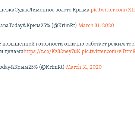
ушевкаСудакЛимонное золото Крыма
pic.twitter.com/X
lanaToday&Крым25% (@KrimRt)
March 31, 2020
 повышенной готовности отлично работает режим тор
и ценами
https://t.co/Kz32ney7uK
pic.twitter.com/vlDtm
Today&Крым25% (@KrimRt)
March 31, 2020