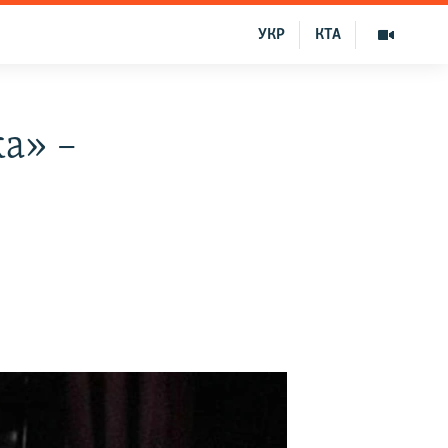
УКР
КТА
ка» –