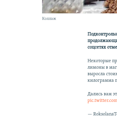
Коллаж
Подконтрольн
продолжающ
соцсетях отме
Некоторые пр
лимоны в ма
выросла стои
килограмма по
Дались вам э
pic.twitter.
— Roksolana