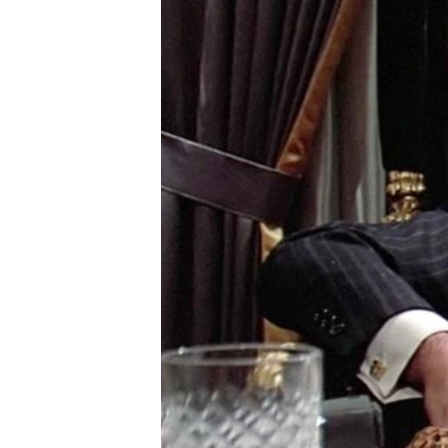
ПОБЕДИТЕЛЕЙ НЕ СУДЯТ?
КРЫМ.НЕПОКОРЕННЫЙ
ELIFBE
УКРАИНСКАЯ ПРОБЛЕМА КРЫМА